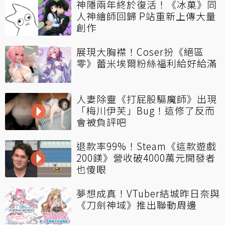
神隱兩年終於復活！《冰菓》同
人神繪師回歸 P站重新上傳大量
創作
展現大胸襟！Coser扮《絕區
零》蕾米埃爾粉絲福利給好給滿
人妻除靈《打屁股驅魔師》出現
「梅川伊芙」Bug！這修了反而
會被負評吧
退款率99%！Steam《這款遊戲
200鎂》營收破4000萬元開發者
也傻眼
夢想成真！VTuber結城昨日奈與
《刀劍神域》推出聯動周邊