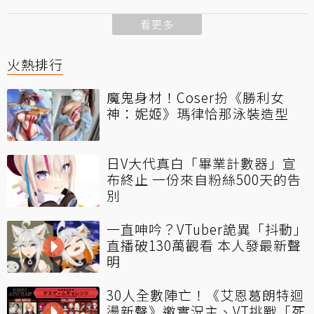
看更多
火熱排行
魔鬼身材！Coser扮《勝利女
神：妮姬》瑪律恰那泳裝造型
日V大代真白「畢業計數器」宣
布終止 一份來自粉絲500天的告
別
一直呻吟？VTuber詭異「抖動」
直播破130萬觀看 本人發最新聲
明
30人全數陣亡！《艾恩葛朗特迴
盪新聲》邀實況主、VT挑戰「死