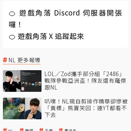
🍊 遊戲角落 Discord 伺服器開張
囉！
🍊 遊戲角落 X 追蹤起來
NL 更多報導
LOL／Zod攜手部分組「2486」
戰隊參戰亞洲盃！隊友還有羅傑
跟NL
叭噗！NL親自剪操作精華卻慘被
「黃標」熊寶笑回：連YT都看不
下去
NL
羅傑
手遊
實況主