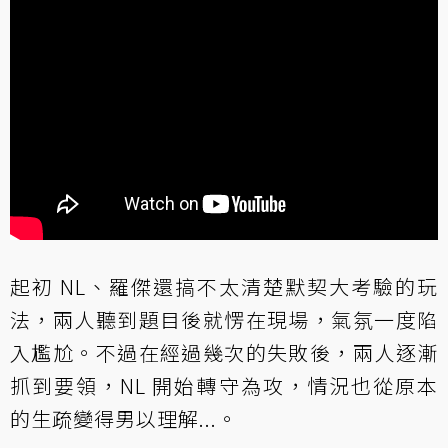
起初 NL、羅傑還搞不太清楚默契大考驗的玩
法，兩人聽到題目後就愣在現場，氣氛一度陷
入尷尬。不過在經過幾次的失敗後，兩人逐漸
抓到要領，NL 開始轉守為攻，情況也從原本
的生疏變得男以理解...。