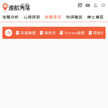
攻略分析
心得評測
新聞資訊
快評雜談
紳士專區
英雄聯盟
橘攸奈
Steam遊戲
吸點迷