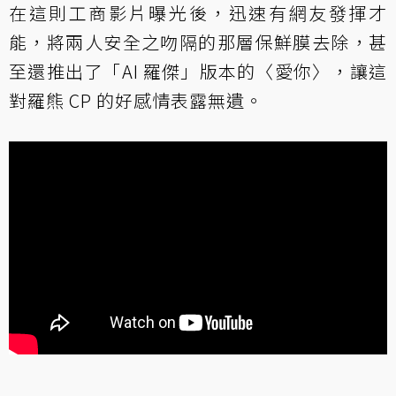
在這則工商影片曝光後，迅速有網友發揮才
能，將兩人安全之吻隔的那層保鮮膜去除，甚
至還推出了「AI 羅傑」版本的〈愛你〉，讓這
對羅熊 CP 的好感情表露無遺。