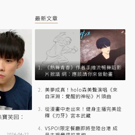
最新文章
《熱舞青春》作者手繪流暢舞蹈影
片掀議 網：應該請你來做動畫
美夢成真！holo森美聲演唱《來
自深淵：覺醒的神秘》片頭曲
從漫畫中走出來！健身主播完美詮
釋《刃牙》宮本武藏
熊寶笑回：
VSPO!限定餐廳即將登陸台港 成
2024-04-22
員主視覺提前亮相