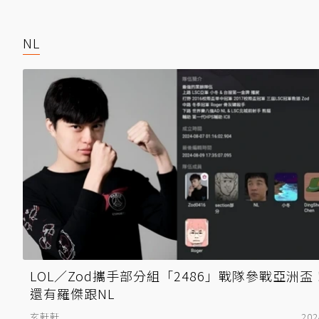
NL
LOL／Zod攜手部分組「2486」戰隊參戰亞洲
還有羅傑跟NL
玄軒軒
202