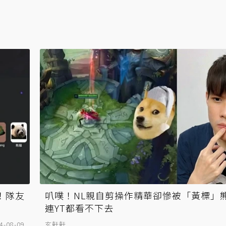
盃！隊友
叭噗！NL親自剪操作精華卻慘被「黃標」
連YT都看不下去
4-08-09
玄軒軒