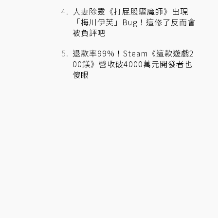
人妻除靈《打屁股驅魔師》出現
「梅川伊芙」Bug！這修了反而會
被負評吧
退款率99%！Steam《這款遊戲2
00鎂》營收破4000萬元開發者也
傻眼