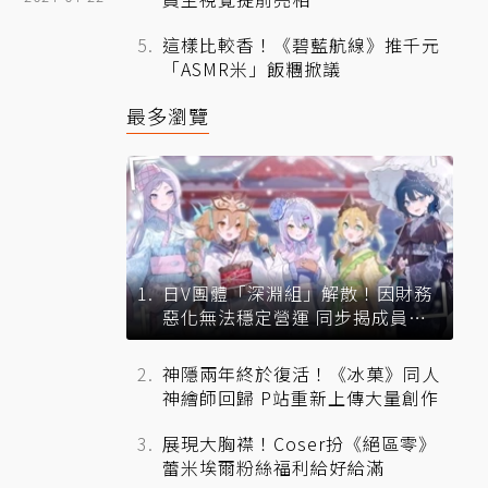
這樣比較香！《碧藍航線》推千元
「ASMR米」飯糰掀議
最多瀏覽
日V團體「深淵組」解散！因財務
惡化無法穩定營運 同步揭成員未
來去向
神隱兩年終於復活！《冰菓》同人
神繪師回歸 P站重新上傳大量創作
展現大胸襟！Coser扮《絕區零》
蕾米埃爾粉絲福利給好給滿