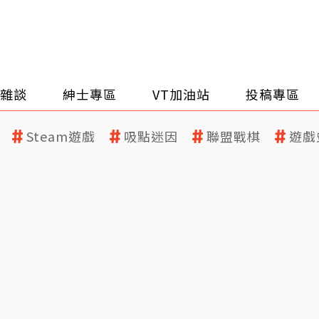
雜談
紳士專區
VT加油站
投稿專區
Steam遊戲
吸點迷因
聯盟戰棋
遊戲