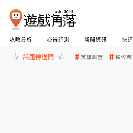
攻略分析
心得評測
新聞資訊
快評
話題傳送門
英雄聯盟
橘攸奈