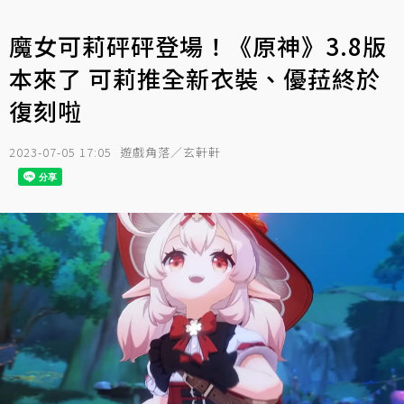
魔女可莉砰砰登場！《原神》3.8版
本來了 可莉推全新衣裝、優菈終於
復刻啦
2023-07-05 17:05
遊戲角落／玄軒軒