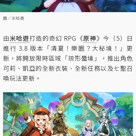
圖／米哈遊
由
米哈遊
打造的奇幻 RPG《
原神
》今（5）日
進行 3.8 版本「清夏！樂園？大秘境！」更
新，將開放限時區域「琉形蜃境」，推出角色
可莉、凱亞的全新衣裝、全新任務以及七聖召
喚玩法更新。