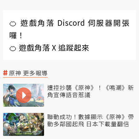
🍊 遊戲角落 Discord 伺服器開張
囉！
🍊 遊戲角落 X 追蹤起來
原神 更多報導
遭控抄襲《原神》！《鳴潮》新
角宣傳語音惹議
聯動成功！數據顯示《原神》帶
動多鄰國起飛 日本下載量翻倍