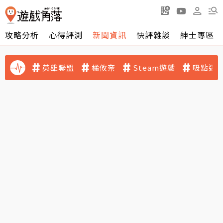
攻略分析
心得評測
新聞資訊
快評雜談
紳士專區
英雄聯盟
橘攸奈
Steam遊戲
吸點迷