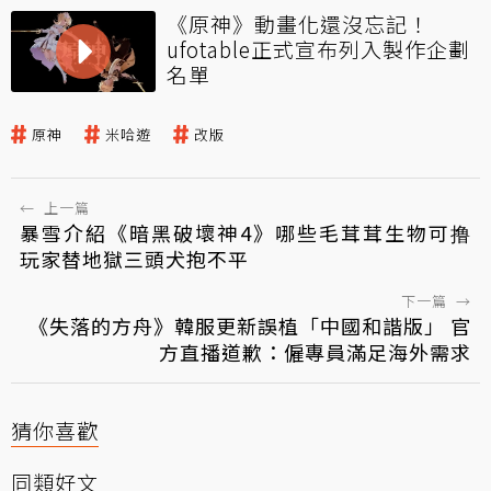
《原神》動畫化還沒忘記！
ufotable正式宣布列入製作企劃
名單
原神
米哈遊
改版
←
上一篇
暴雪介紹《暗黑破壞神4》哪些毛茸茸生物可撸
玩家替地獄三頭犬抱不平
下一篇
→
《失落的方舟》韓服更新誤植「中國和諧版」 官
方直播道歉：僱專員滿足海外需求
猜你喜歡
同類好文