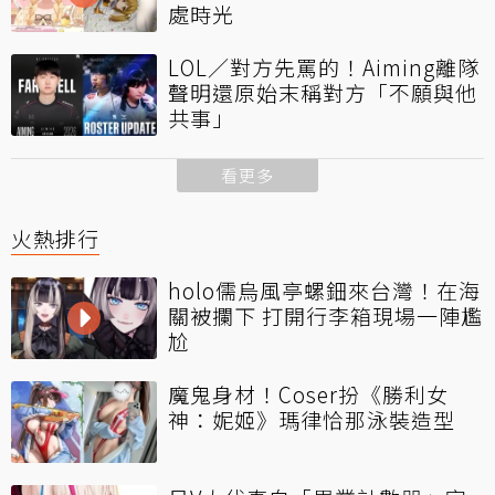
處時光
LOL／對方先罵的！Aiming離隊
聲明還原始末稱對方「不願與他
共事」
看更多
火熱排行
holo儒烏風亭螺鈿來台灣！在海
關被攔下 打開行李箱現場一陣尷
尬
魔鬼身材！Coser扮《勝利女
神：妮姬》瑪律恰那泳裝造型