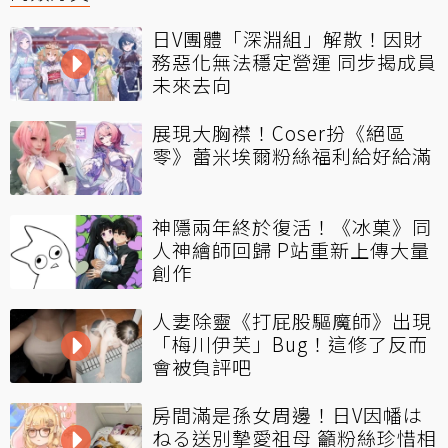
日V團體「深淵組」解散！因財
務惡化無法穩定營運 同步揭成員
未來去向
展現大胸襟！Coser扮《絕區
零》蕾米埃爾粉絲福利給好給滿
神隱兩年終於復活！《冰菓》同
人神繪師回歸 P站重新上傳大量
創作
人妻除靈《打屁股驅魔師》出現
「梅川伊芙」Bug！這修了反而
會被負評吧
房間滿是孫女周邊！日V因幡は
ねる送別摯愛祖母 籲粉絲珍惜相