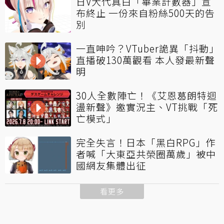
日V大代真白「畢業計數器」宣
布終止 一份來自粉絲500天的告
別
一直呻吟？VTuber詭異「抖動」
直播破130萬觀看 本人發最新聲
明
30人全數陣亡！《艾恩葛朗特迴
盪新聲》邀實況主、VT挑戰「死
亡模式」
完全失言！日本「黑白RPG」作
者喊「大東亞共榮圈萬歲」被中
國網友集體出征
看更多