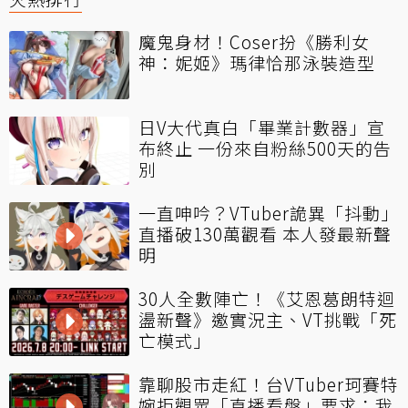
魔鬼身材！Coser扮《勝利女
神：妮姬》瑪律恰那泳裝造型
日V大代真白「畢業計數器」宣
布終止 一份來自粉絲500天的告
別
一直呻吟？VTuber詭異「抖動」
直播破130萬觀看 本人發最新聲
明
30人全數陣亡！《艾恩葛朗特迴
盪新聲》邀實況主、VT挑戰「死
亡模式」
靠聊股市走紅！台VTuber珂賽特
婉拒觀眾「直播看盤」要求：我