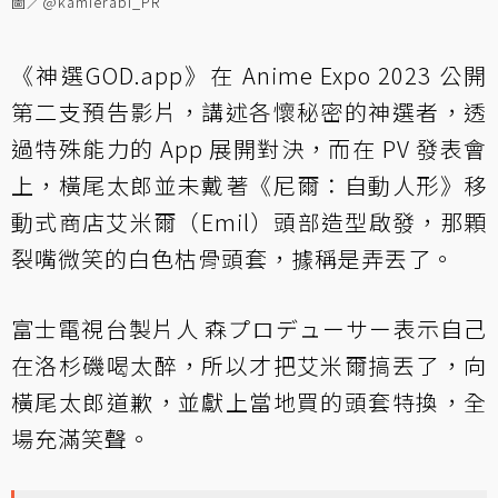
圖／@kamierabi_PR
《神選GOD.app》在 Anime Expo 2023 公開
第二支預告影片，講述各懷秘密的神選者，透
過特殊能力的 App 展開對決，而在 PV 發表會
上，橫尾太郎並未戴著《尼爾：自動人形》移
動式商店艾米爾（Emil）頭部造型啟發，那顆
裂嘴微笑的白色枯骨頭套，據稱是弄丟了。
富士電視台製片人 森プロデューサー表示自己
在洛杉磯喝太醉，所以才把艾米爾搞丟了，向
橫尾太郎道歉，並獻上當地買的頭套特換，全
場充滿笑聲。