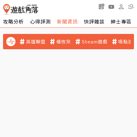
攻略分析
心得評測
新聞資訊
快評雜談
紳士專區
英雄聯盟
橘攸奈
Steam遊戲
吸點迷