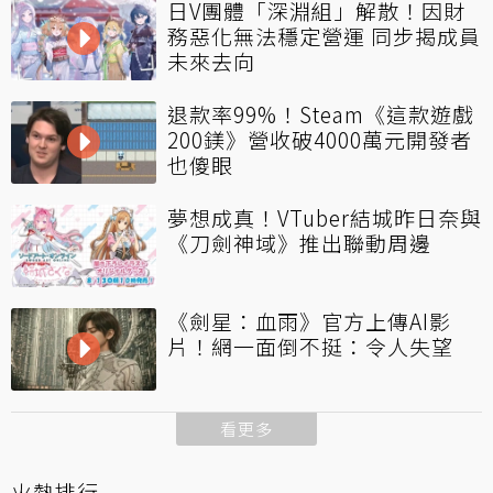
日V團體「深淵組」解散！因財
務惡化無法穩定營運 同步揭成員
未來去向
退款率99%！Steam《這款遊戲
200鎂》營收破4000萬元開發者
也傻眼
夢想成真！VTuber結城昨日奈與
《刀劍神域》推出聯動周邊
《劍星：血雨》官方上傳AI影
片！網一面倒不挺：令人失望
看更多
火熱排行