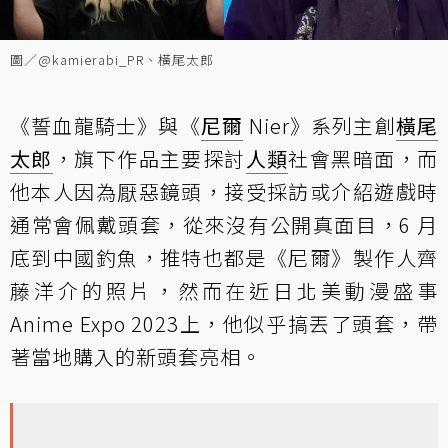
圖／@kamierabi_PR、橫尾太郎
《誓血龍騎士》與《
尼爾
Nier》系列主創
橫尾
太郎
，旗下作品主要探討
人類
社會黑暗面，而
他本人因為厭惡鏡頭，接受採訪或介紹遊戲時
通常會佩戴頭套，從來沒有公開真面目，6 月
底到中國釣魚，推特也都是《尼爾》製作人齊
藤洋介的照片，然而在近日北美動漫盛事
Anime Expo 2023上，他似乎搞丟了頭套，帶
著當地購入的新頭套亮相。