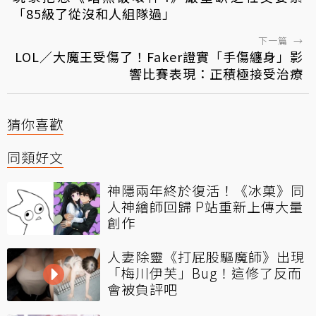
「85級了從沒和人組隊過」
下一篇
→
LOL／大魔王受傷了！Faker證實「手傷纏身」影
響比賽表現：正積極接受治療
猜你喜歡
同類好文
神隱兩年終於復活！《冰菓》同
人神繪師回歸 P站重新上傳大量
創作
人妻除靈《打屁股驅魔師》出現
「梅川伊芙」Bug！這修了反而
會被負評吧