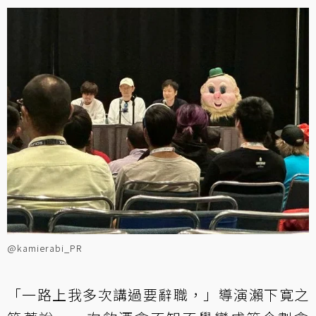
@kamierabi_PR
「一路上我多次講過要辭職，」導演瀨下寛之