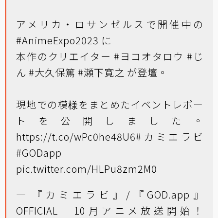
アメリカ・ロサンゼルスで開催中の
#AnimeExpo2023
に
本作のクリエイター
#ヨコオタロウ
#じ
ん
#大久保篤
#瀬下寛之
が登壇。
現地での模様をまとめたイベントレポー
トを公開しました。
https://t.co/wPc0he48U6
#カミエラビ
#GODapp
pic.twitter.com/HLPu8zm2M0
— 『カミエラビ』/『GOD.app』
OFFICIAL 10月アニメ放送開始！