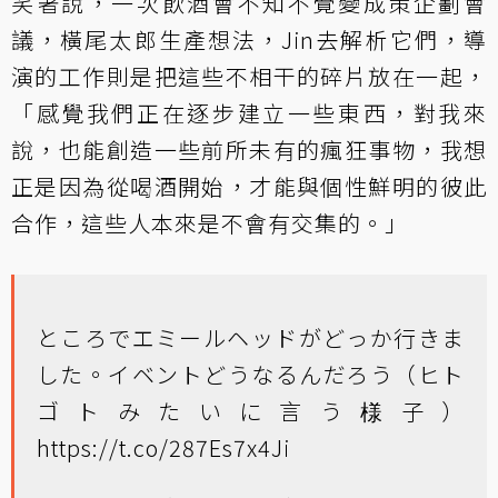
笑著說，一次飲酒會不知不覺變成策企劃會
議，橫尾太郎生產想法，Jin去解析它們，導
演的工作則是把這些不相干的碎片放在一起，
「感覺我們正在逐步建立一些東西，對我來
說，也能創造一些前所未有的瘋狂事物，我想
正是因為從喝酒開始，才能與個性鮮明的彼此
合作，這些人本來是不會有交集的。」
ところでエミールヘッドがどっか行きま
した。イベントどうなるんだろう（ヒト
ゴトみたいに言う様子）
https://t.co/287Es7x4Ji