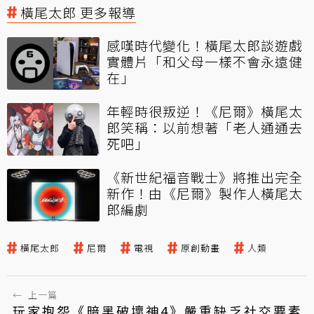
橫尾太郎 更多報導
感嘆時代變化！橫尾太郎談遊戲
實體片「和父母一樣不會永遠健
在」
年輕時很叛逆！《尼爾》橫尾太
郎笑稱：以前想著「老人通通去
死吧」
《新世紀福音戰士》將推出完全
新作！由《尼爾》製作人橫尾太
郎編劇
橫尾太郎
尼爾
電視
原創動畫
人類
←
上一篇
玩家抱怨《暗黑破壞神4》嚴重缺乏社交要素