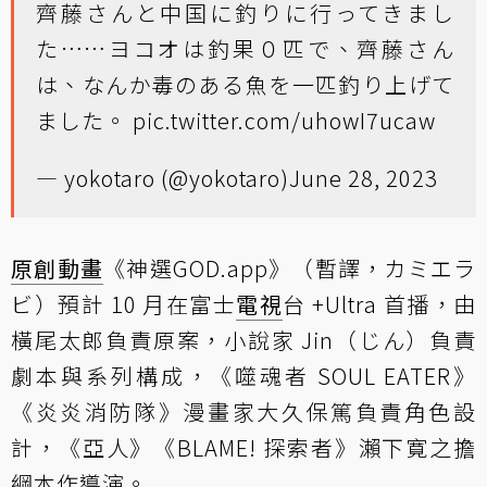
齊藤さんと中国に釣りに行ってきまし
た……ヨコオは釣果０匹で、齊藤さん
は、なんか毒のある魚を一匹釣り上げて
ました。
pic.twitter.com/uhowI7ucaw
— yokotaro (@yokotaro)
June 28, 2023
原創動畫
《神選GOD.app》（暫譯，カミエラ
ビ）預計 10 月在富士
電視
台 +Ultra 首播，由
橫尾太郎負責原案，小說家 Jin（じん）負責
劇本與系列構成，《噬魂者 SOUL EATER》
《炎炎消防隊》漫畫家大久保篤負責角色設
計，《亞人》《BLAME! 探索者》瀨下寛之擔
綱本作導演。