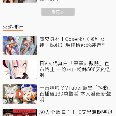
看更多
火熱排行
魔鬼身材！Coser扮《勝利女
神：妮姬》瑪律恰那泳裝造型
日V大代真白「畢業計數器」宣
布終止 一份來自粉絲500天的告
別
一直呻吟？VTuber詭異「抖動」
直播破130萬觀看 本人發最新聲
明
30人全數陣亡！《艾恩葛朗特迴