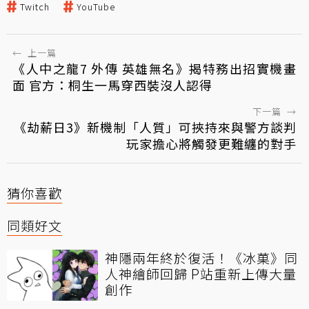
Twitch
YouTube
←
上一篇
《人中之龍7 外傳 英雄無名》揭特務出招實機畫
面 官方：桐生一馬穿西裝沒人認得
下一篇
→
《劫薪日3》新機制「人質」可挾持來與警方談判
玩家擔心將觸發更難纏的對手
猜你喜歡
同類好文
神隱兩年終於復活！《冰菓》同
人神繪師回歸 P站重新上傳大量
創作