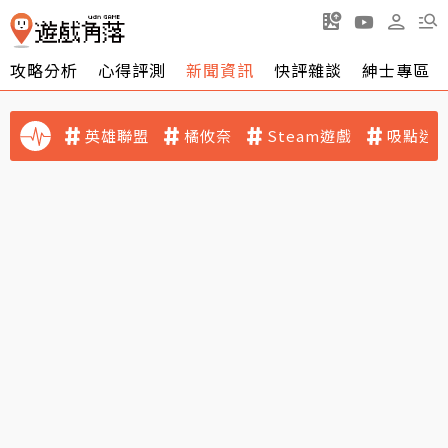
攻略分析
心得評測
新聞資訊
快評雜談
紳士專區
英雄聯盟
橘攸奈
Steam遊戲
吸點迷