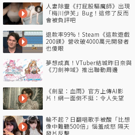
人妻除靈《打屁股驅魔師》出現
「梅川伊芙」Bug！這修了反而
會被負評吧
退款率99%！Steam《這款遊戲
200鎂》營收破4000萬元開發者
也傻眼
夢想成真！VTuber結城昨日奈與
《刀劍神域》推出聯動周邊
《劍星：血雨》官方上傳AI影
片！網一面倒不挺：令人失望
輸不起？日翻唱歌手被酸「比想
像中難聽500倍」惱羞成怒 隔天
發片反擊