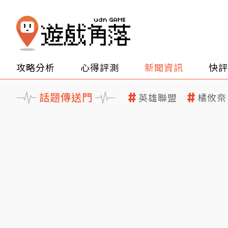
攻略分析
心得評測
新聞資訊
快評
話題傳送門
英雄聯盟
橘攸奈