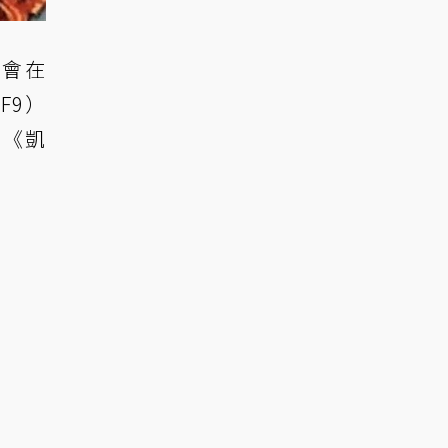
能會在
FF9）
出《凱