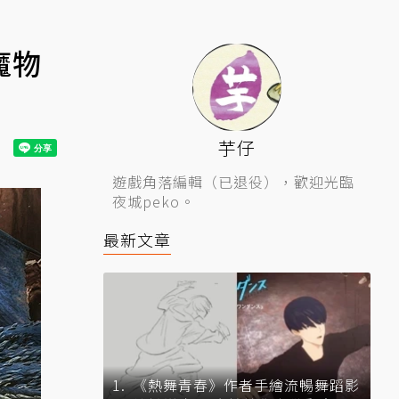
魔物
芋仔
遊戲角落編輯（已退役），歡迎光臨
夜城peko。
最新文章
《熱舞青春》作者手繪流暢舞蹈影