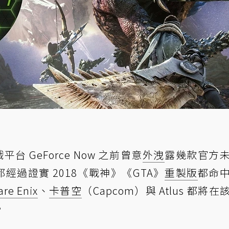
台 GeForce Now 之前曾意
外洩
露幾款官方
經過證實 2018《戰神》《GTA》
重製版
都命
re Enix
、
卡普空
（Capcom）與 Atlus 都將
。