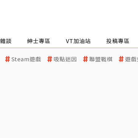
雜談
紳士專區
VT加油站
投稿專區
Steam遊戲
吸點迷因
聯盟戰棋
遊戲