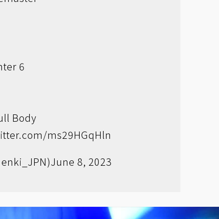
e
ter 6
ull Body
witter.com/ms29HGqHln
enki_JPN)
June 8, 2023