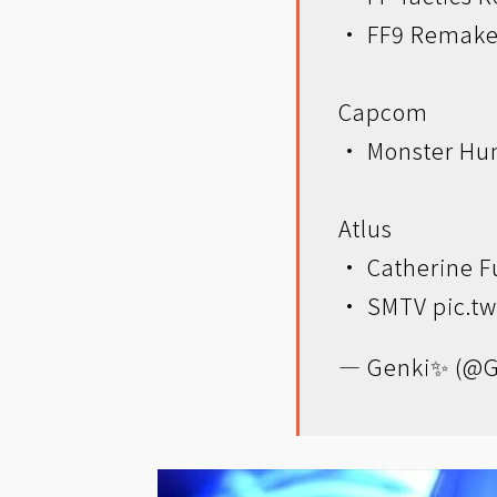
• FF9 Remak
Capcom
• Monster Hun
Atlus
• Catherine F
• SMTV
pic.t
— Genki✨ (@G