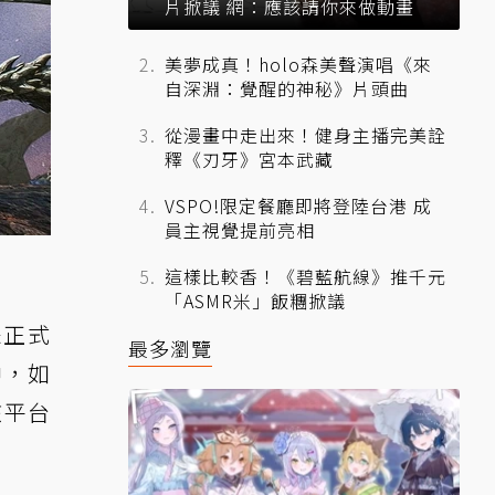
片掀議 網：應該請你來做動畫
美夢成真！holo森美聲演唱《來
自深淵：覺醒的神秘》片頭曲
從漫畫中走出來！健身主播完美詮
釋《刃牙》宮本武藏
VSPO!限定餐廳即將登陸台港 成
員主視覺提前亮相
這樣比較香！《碧藍航線》推千元
「ASMR米」飯糰掀議
未正式
最多瀏覽
中，如
在該平台