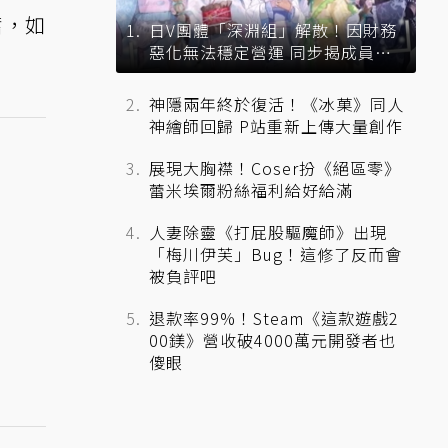
奮，如
日V團體「深淵組」解散！因財務
惡化無法穩定營運 同步揭成員未
來去向
神隱兩年終於復活！《冰菓》同人
神繪師回歸 P站重新上傳大量創作
展現大胸襟！Coser扮《絕區零》
蕾米埃爾粉絲福利給好給滿
人妻除靈《打屁股驅魔師》出現
「梅川伊芙」Bug！這修了反而會
被負評吧
退款率99%！Steam《這款遊戲2
00鎂》營收破4000萬元開發者也
傻眼