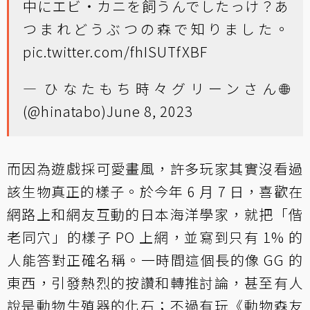
中にエビ・カニを飼うんでしたっけ？あ
つまれどうぶつの森で知りました。
pic.twitter.com/fhISUTfXBF
— ひなたもち時々グリーンさん🌐
(@hinatabo)
June 8, 2023
而因為遊戲採可愛畫風，許多玩家其實沒看過
該生物真正的樣子。於今年 6 月 7 日，喜歡在
網路上和網友互動的日本海洋學家，就把「偕
老同穴」的樣子 PO 上網，並寫到只有 1% 的
人能答對正確名稱。一時間這個長的像 GG 的
東西，引發熱烈的按讚和轉推討論，甚至有人
說是動物生殖器的化石；不過有玩《動物森友