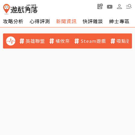
攻略分析
心得評測
新聞資訊
快評雜談
紳士專區
英雄聯盟
橘攸奈
Steam遊戲
吸點迷