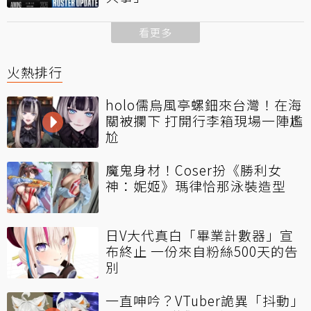
看更多
火熱排行
holo儒烏風亭螺鈿來台灣！在海
關被攔下 打開行李箱現場一陣尷
尬
魔鬼身材！Coser扮《勝利女
神：妮姬》瑪律恰那泳裝造型
日V大代真白「畢業計數器」宣
布終止 一份來自粉絲500天的告
別
一直呻吟？VTuber詭異「抖動」