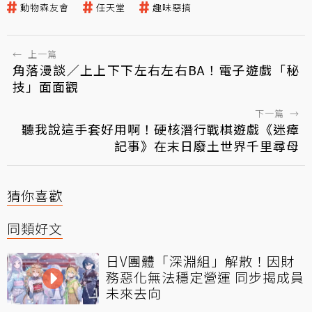
動物森友會
任天堂
趣味惡搞
←
上一篇
角落漫談／上上下下左右左右BA！電子遊戲「秘
技」面面觀
下一篇
→
聽我說這手套好用啊！硬核潛行戰棋遊戲《迷瘴
記事》在末日廢土世界千里尋母
猜你喜歡
同類好文
日V團體「深淵組」解散！因財
務惡化無法穩定營運 同步揭成員
未來去向