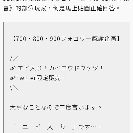
會》的部分玩家，倒是馬上貼圖正確回答。
【700・800・900フォロワー感謝企画】
/／
🦐 エビ入り！カイロウドウケツ！
🦐Twitter限定販売！
\＼
大事なことなので二度言います。
「 エ ビ 入 り 」です…！