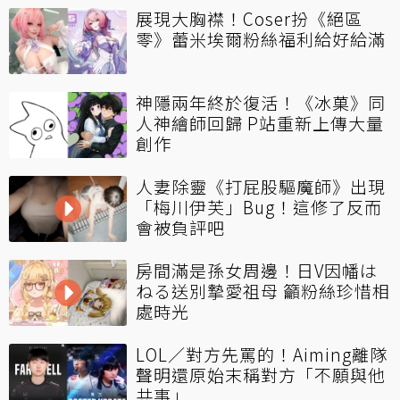
展現大胸襟！Coser扮《絕區
零》蕾米埃爾粉絲福利給好給滿
神隱兩年終於復活！《冰菓》同
人神繪師回歸 P站重新上傳大量
創作
人妻除靈《打屁股驅魔師》出現
「梅川伊芙」Bug！這修了反而
會被負評吧
房間滿是孫女周邊！日V因幡は
ねる送別摯愛祖母 籲粉絲珍惜相
處時光
LOL／對方先罵的！Aiming離隊
聲明還原始末稱對方「不願與他
共事」