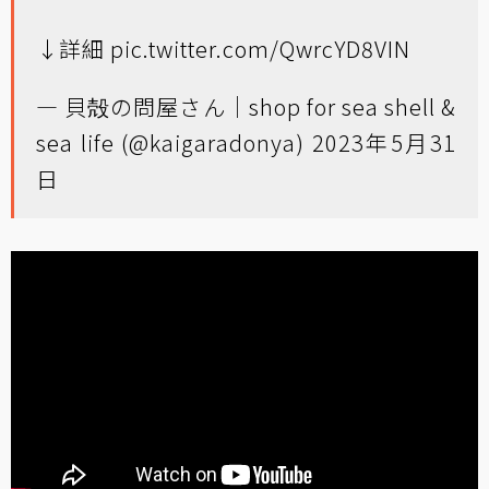
↓詳細
pic.twitter.com/QwrcYD8VIN
— 貝殻の問屋さん｜shop for sea shell &
sea life (@kaigaradonya)
2023年5月31
日