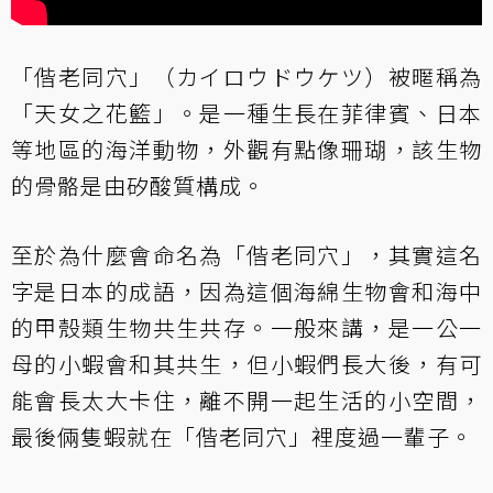
「偕老同穴」（カイロウドウケツ）被暱稱為
「天女之花籃」。是一種生長在菲律賓、日本
等地區的海洋動物，外觀有點像珊瑚，該生物
的骨骼是由矽酸質構成。
至於為什麼會命名為「偕老同穴」，其實這名
字是日本的成語，因為這個海綿生物會和海中
的甲殼類生物共生共存。一般來講，是一公一
母的小蝦會和其共生，但小蝦們長大後，有可
能會長太大卡住，離不開一起生活的小空間，
最後倆隻蝦就在「偕老同穴」裡度過一輩子。