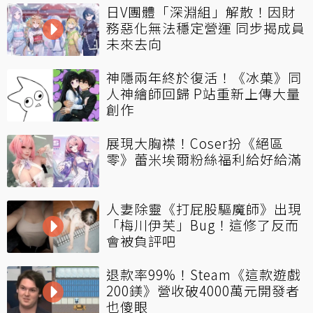
日V團體「深淵組」解散！因財
務惡化無法穩定營運 同步揭成員
未來去向
神隱兩年終於復活！《冰菓》同
人神繪師回歸 P站重新上傳大量
創作
展現大胸襟！Coser扮《絕區
零》蕾米埃爾粉絲福利給好給滿
人妻除靈《打屁股驅魔師》出現
「梅川伊芙」Bug！這修了反而
會被負評吧
退款率99%！Steam《這款遊戲
200鎂》營收破4000萬元開發者
也傻眼