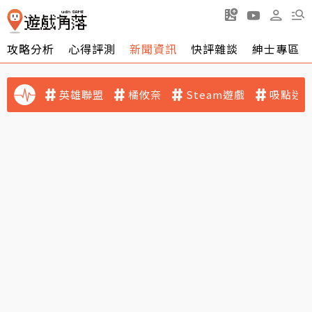
攻略分析
心得評測
新聞資訊
快評雜談
紳士專區
英雄聯盟
橘攸奈
Steam遊戲
吸點迷