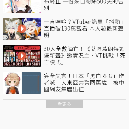
布終止 一份來自粉絲500天的告
別
一直呻吟？VTuber詭異「抖動」
直播破130萬觀看 本人發最新聲
明
30人全數陣亡！《艾恩葛朗特迴
盪新聲》邀實況主、VT挑戰「死
亡模式」
完全失言！日本「黑白RPG」作
者喊「大東亞共榮圈萬歲」被中
國網友集體出征
看更多