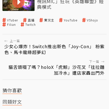
視訊MIC」狂玩《英雄聯盟》經
典模式
VTuber
直播
實況主
YouTube
VShojo
Filian
Twitch
←
上一篇
少女心爆炸！Switch推出新色「Joy-Con」 粉紫
色、馬卡龍綠超夢幻
下一篇
→
貓舌頭啜了嗎？holoX「虎鯨」沙花叉「往拉麵
加冷水」遭店家轟出門外
猜你喜歡
同類好文