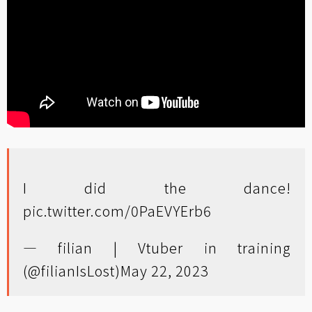
I did the dance!
pic.twitter.com/0PaEVYErb6
— filian | Vtuber in training
(@filianIsLost)
May 22, 2023