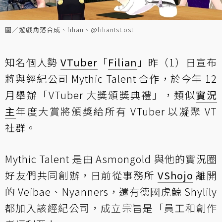
圖／遊戲角落合成、filian、@filianIsLost
知名個人勢
VTuber
「
Filian
」昨（1）日宣布
將與經紀公司 Mythic Talent 合作，於今年 12
月舉辦「VTuber 大獎頒獎典禮」，類似
實況
主
年度大賞將頒獎給所有 VTuber 以凝聚 VT
社群。
Mythic Talent 是由 Asmongold 與他的實況圈
好友們共同創辦，日前從事務所
VShojo
離開
的 Veibae、Nyanners，還有德國虎鯨 Shylily
都加入該經紀公司，成立宗旨是「員工和創作