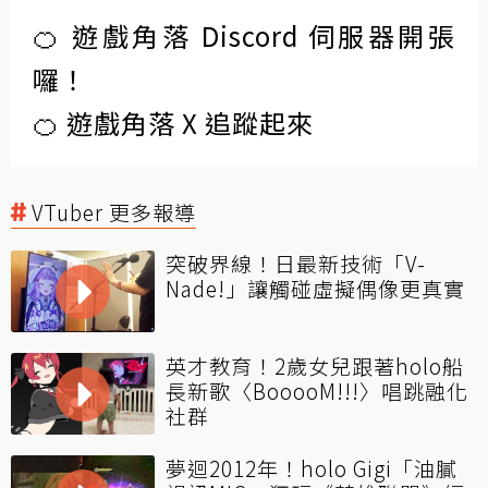
🍊 遊戲角落 Discord 伺服器開張
囉！
🍊 遊戲角落 X 追蹤起來
VTuber 更多報導
突破界線！日最新技術「V-
Nade!」讓觸碰虛擬偶像更真實
英才教育！2歲女兒跟著holo船
長新歌〈BooooM!!!〉唱跳融化
社群
夢迴2012年！holo Gigi「油膩