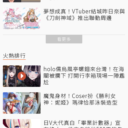
夢想成真！VTuber結城昨日奈與
《刀劍神域》推出聯動周邊
看更多
火熱排行
holo儒烏風亭螺鈿來台灣！在海
關被攔下 打開行李箱現場一陣尷
尬
魔鬼身材！Coser扮《勝利女
神：妮姬》瑪律恰那泳裝造型
日V大代真白「畢業計數器」宣