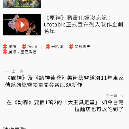
《原神》動畫化還沒忘記！
ufotable正式宣布列入製作企劃
名單
原神
Reddit
米哈遊
開放世界
崩壞：星穹鐵道
←
上一篇
《戰神》及《諸神黃昏》美術總監道別11年東家
傳系列總監領軍開發索尼3A新作
下一篇
→
在《動森》要價1萬2的「大王具足蟲」 如今台灣
拉麵店也可以吃到了