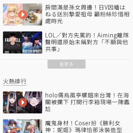
房間滿是孫女周邊！日V因幡は
ねる送別摯愛祖母 籲粉絲珍惜相
處時光
LOL／對方先罵的！Aiming離隊
聲明還原始末稱對方「不願與他
共事」
看更多
火熱排行
holo儒烏風亭螺鈿來台灣！在海
關被攔下 打開行李箱現場一陣尷
尬
魔鬼身材！Coser扮《勝利女
神：妮姬》瑪律恰那泳裝造型