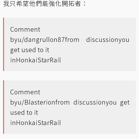
我只希望他們能強化開拓者：
Comment
by
u/dangrullon87
from discussion
you
get used to it
in
HonkaiStarRail
Comment
by
u/Blasterion
from discussion
you get
used to it
in
HonkaiStarRail