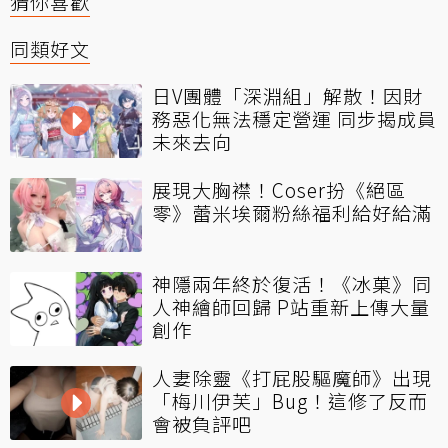
猜你喜歡
同類好文
日V團體「深淵組」解散！因財
務惡化無法穩定營運 同步揭成員
未來去向
展現大胸襟！Coser扮《絕區
零》蕾米埃爾粉絲福利給好給滿
神隱兩年終於復活！《冰菓》同
人神繪師回歸 P站重新上傳大量
創作
人妻除靈《打屁股驅魔師》出現
「梅川伊芙」Bug！這修了反而
會被負評吧