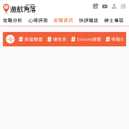
攻略分析
心得評測
新聞資訊
快評雜談
紳士專區
英雄聯盟
橘攸奈
Steam遊戲
吸點迷