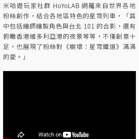
米哈遊玩家社群 HoYoLAB 網羅來自世界各地
粉絲創作，結合各地區特色的星穹列車，「其
中包括繪師繪製角色與台北 101 的合影，還有
俯瞰香港維多利亞港的夜景等等，不僅創意十
足，也展現了粉絲對《崩壞：星穹鐵道》滿滿
的愛。」