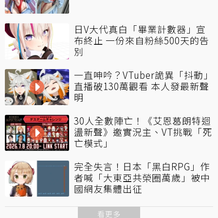
日V大代真白「畢業計數器」宣
布終止 一份來自粉絲500天的告
別
一直呻吟？VTuber詭異「抖動」
直播破130萬觀看 本人發最新聲
明
30人全數陣亡！《艾恩葛朗特迴
盪新聲》邀實況主、VT挑戰「死
亡模式」
完全失言！日本「黑白RPG」作
者喊「大東亞共榮圈萬歲」被中
國網友集體出征
看更多