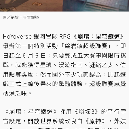
圖／崩壞：星穹鐵道
HoYoverse 銀河冒險 RPG《
崩壞：星穹鐵道
》
舉辦第一個特別活動「磐岩鎮超級聯賽」，即
日起至 6 月 6 日，只要完成五大賽事與限時挑
戰，就能獲得星瓊、漫遊指南、凝縮乙太、信
用點等獎勵，然而國外不少玩家認為，比起遊
戲正式上線後帶來的驚豔體驗，超級聯賽感覺
枯燥乏味。
《崩壞：星穹鐵道》採用《崩壞3》的平行宇
宙設定，
開放世界
系統改良自《
原神
》，外媒