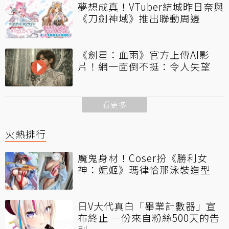
夢想成真！VTuber結城昨日奈與
《刀劍神域》推出聯動周邊
《劍星：血雨》官方上傳AI影
片！網一面倒不挺：令人失望
看更多
火熱排行
魔鬼身材！Coser扮《勝利女
神：妮姬》瑪律恰那泳裝造型
日V大代真白「畢業計數器」宣
布終止 一份來自粉絲500天的告