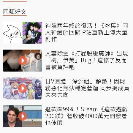
同類好文
神隱兩年終於復活！《冰菓》同
人神繪師回歸 P站重新上傳大量
創作
人妻除靈《打屁股驅魔師》出現
「梅川伊芙」Bug！這修了反而
會被負評吧
日V團體「深淵組」解散！因財
務惡化無法穩定營運 同步揭成員
未來去向
退款率99%！Steam《這款遊戲
200鎂》營收破4000萬元開發者
也傻眼