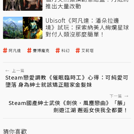
推出大量改動
Ubisoft《阿凡達：潘朵拉邊
境》試玩：探索納美人絢爛星球
對付人類沒那麼簡單！
阿凡達
賽博龐克
科幻
艾莉塔
←
上一篇
Steam戀愛調教《催眠臨時工》心得：可純愛可
墮落 身為紳士就該矯正翹家金髮妹
下一篇
→
Steam國產紳士武俠《劍俠．風塵戀曲》「脹」
劍遊江湖 邂逅女俠我全都要！
猜你喜歡