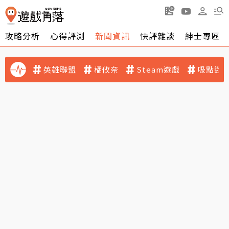
攻略分析
心得評測
新聞資訊
快評雜談
紳士專區
英雄聯盟
橘攸奈
Steam遊戲
吸點迷