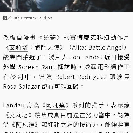
圖／20th Century Studios
改編自漫畫《銃夢》的
賽博龐克
科幻
動作片
《
艾莉塔
：戰鬥天使》（Alita: Battle Angel）
續集開拍近了！製片人 Jon Landau
近日接受
外媒 Screen Rant 採訪時
，透露電影續作正
在談判中，導演 Robert Rodriguez 跟演員
Rosa Salazar 都有可能回歸。
Landau 身為《
阿凡達
》系列的推手，表示讓
《艾莉塔》續集成真目前還在努力當中，認為
從《阿凡達》那裡建立起的技術力，能夠將更