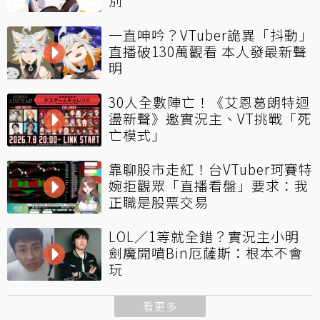
別
一直呻吟？VTuber詭異「抖動」
直播破130萬觀看 本人發最新聲
明
30人全數陣亡！《艾恩葛朗特迴
盪新聲》邀實況主、VT挑戰「死
亡模式」
靠聊股市走紅！台VTuber珂賽特
婉拒觀眾「直播看盤」要求：我
正職是股票交易
LOL／1等就全錯？實況主小明
劍魔開噴Bin厄薩斯：根本不會
玩
看更多