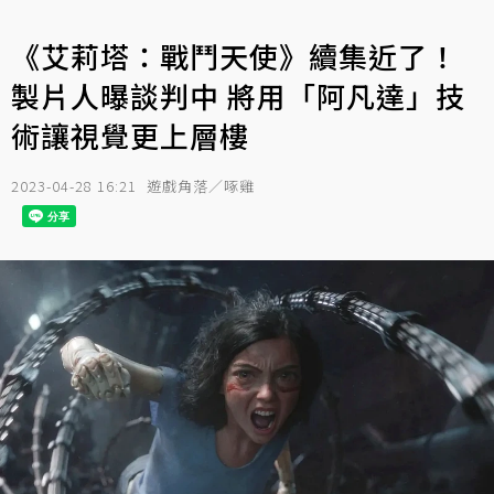
《艾莉塔：戰鬥天使》續集近了！
製片人曝談判中 將用「阿凡達」技
術讓視覺更上層樓
2023-04-28 16:21
遊戲角落／啄雞