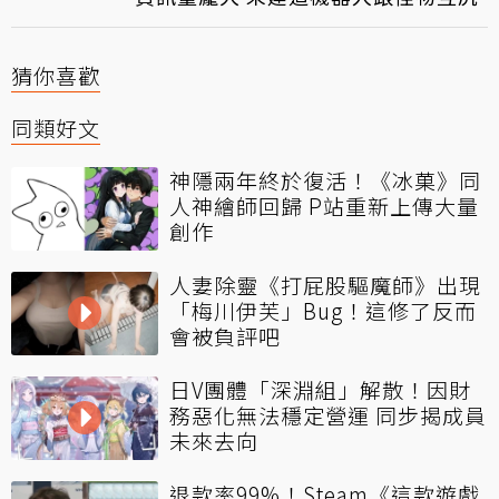
猜你喜歡
同類好文
神隱兩年終於復活！《冰菓》同
人神繪師回歸 P站重新上傳大量
創作
人妻除靈《打屁股驅魔師》出現
「梅川伊芙」Bug！這修了反而
會被負評吧
日V團體「深淵組」解散！因財
務惡化無法穩定營運 同步揭成員
未來去向
退款率99%！Steam《這款遊戲