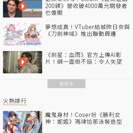
200鎂》營收破4000萬元開發者
也傻眼
夢想成真！VTuber結城昨日奈與
《刀劍神域》推出聯動周邊
《劍星：血雨》官方上傳AI影
片！網一面倒不挺：令人失望
看更多
火熱排行
魔鬼身材！Coser扮《勝利女
神：妮姬》瑪律恰那泳裝造型