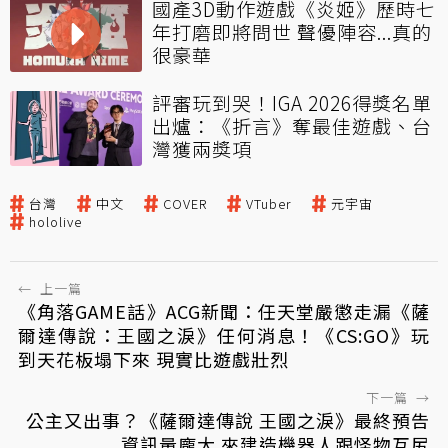
國產3D動作遊戲《炎姬》歷時七
年打磨即將問世 聲優陣容...真的
很豪華
評審玩到哭！IGA 2026得獎名單
出爐：《折言》奪最佳遊戲、台
灣獲兩獎項
台灣
中文
COVER
VTuber
元宇宙
hololive
←
上一篇
《角落GAME話》ACG新聞：任天堂嚴懲走漏《​​薩
爾達傳說：王國之淚》任何消息！《CS:GO》玩
到天花板塌下來 現實比遊戲壯烈
下一篇
→
公主又出事？《薩爾達傳說 王國之淚》最終預告
資訊量龐大 來建造機器人跟怪物互尻