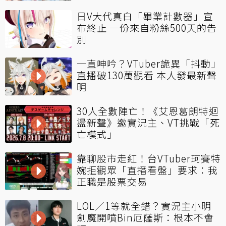
日V大代真白「畢業計數器」宣
布終止 一份來自粉絲500天的告
別
一直呻吟？VTuber詭異「抖動」
直播破130萬觀看 本人發最新聲
明
30人全數陣亡！《艾恩葛朗特迴
盪新聲》邀實況主、VT挑戰「死
亡模式」
靠聊股市走紅！台VTuber珂賽特
婉拒觀眾「直播看盤」要求：我
正職是股票交易
LOL／1等就全錯？實況主小明
劍魔開噴Bin厄薩斯：根本不會