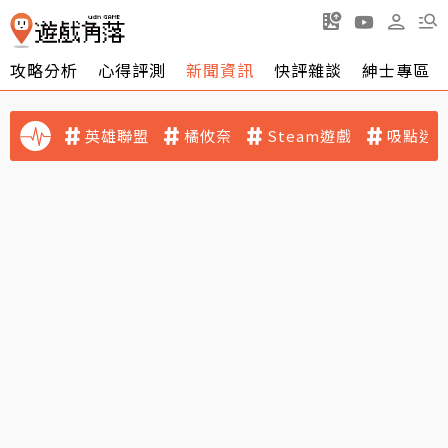
攻略分析
心得評測
新聞資訊
快評雜談
紳士專區
英雄聯盟
橘攸奈
Steam遊戲
吸點迷