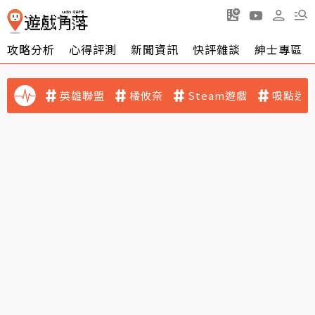
攻略分析
心得評測
新聞資訊
快評雜談
紳士專區
英雄聯盟
橘攸奈
Steam遊戲
吸點迷