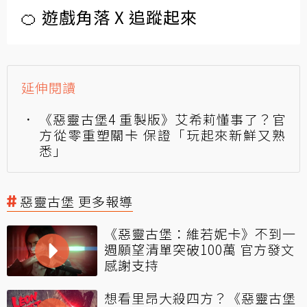
🍊 遊戲角落 X 追蹤起來
延伸閱讀
《惡靈古堡4 重製版》艾希莉懂事了？官
方從零重塑關卡 保證「玩起來新鮮又熟
悉」
惡靈古堡 更多報導
《惡靈古堡：維若妮卡》不到一
週願望清單突破100萬 官方發文
感謝支持
想看里昂大殺四方？《惡靈古堡