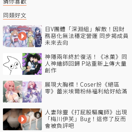
猜你喜歡
同類好文
日V團體「深淵組」解散！因財
務惡化無法穩定營運 同步揭成員
未來去向
神隱兩年終於復活！《冰菓》同
人神繪師回歸 P站重新上傳大量
創作
展現大胸襟！Coser扮《絕區
零》蕾米埃爾粉絲福利給好給滿
人妻除靈《打屁股驅魔師》出現
「梅川伊芙」Bug！這修了反而
會被負評吧