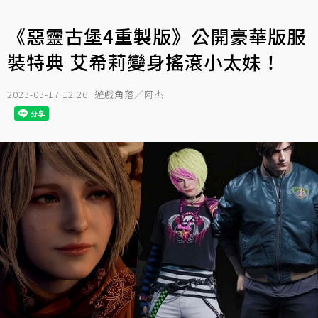
《惡靈古堡4重製版》公開豪華版服
裝特典 艾希莉變身搖滾小太妹！
2023-03-17 12:26
遊戲角落／阿杰