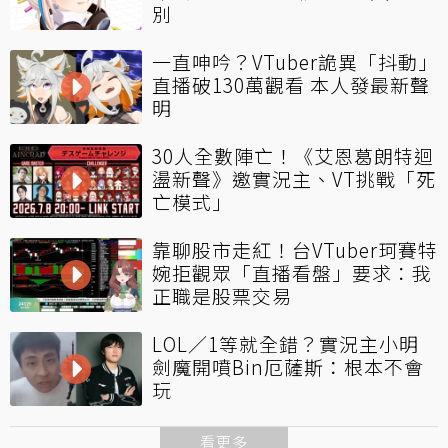
別
一直呻吟？VTuber詭異「抖動」
直播破130萬觀看 本人發最新聲
明
30人全數陣亡！《艾恩葛朗特迴
盪新聲》邀實況主、VT挑戰「死
亡模式」
靠聊股市走紅！台VTuber珂賽特
婉拒觀眾「直播看盤」要求：我
正職是股票交易
LOL／1等就全錯？實況主小明
劍魔開噴Bin厄薩斯：根本不會
玩
看更多