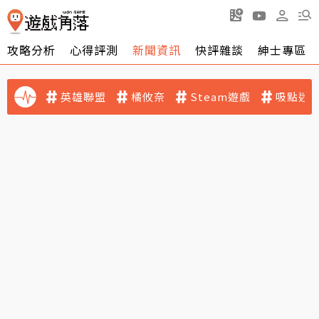
攻略分析
心得評測
新聞資訊
快評雜談
紳士專區
英雄聯盟
橘攸奈
Steam遊戲
吸點迷