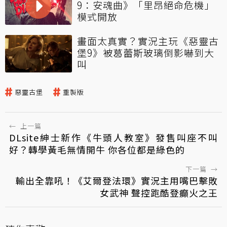
9：安魂曲》「里昂絕命危機」
模式開放
畫面太真實？實況主玩《惡靈古
堡9》被葛蕾斯玻璃倒影嚇到大
叫
惡靈古堡
重製版
←
上一篇
DLsite紳士新作《牛頭人教室》發售叫座不叫
好？轉學黃毛無情開牛 你各位都是綠色的
下一篇
→
輸出全靠吼！《艾爾登法環》實況主用嘴巴擊敗
女武神 聲控跑酷登癲火之王