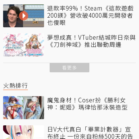
退款率99%！Steam《這款遊戲
200鎂》營收破4000萬元開發者
也傻眼
夢想成真！VTuber結城昨日奈與
《刀劍神域》推出聯動周邊
看更多
火熱排行
魔鬼身材！Coser扮《勝利女
神：妮姬》瑪律恰那泳裝造型
日V大代真白「畢業計數器」宣
布終止 一份來自粉絲500天的告