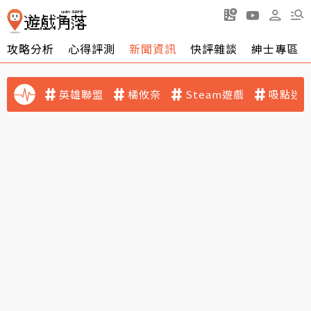
攻略分析
心得評測
新聞資訊
快評雜談
紳士專區
英雄聯盟
橘攸奈
Steam遊戲
吸點迷