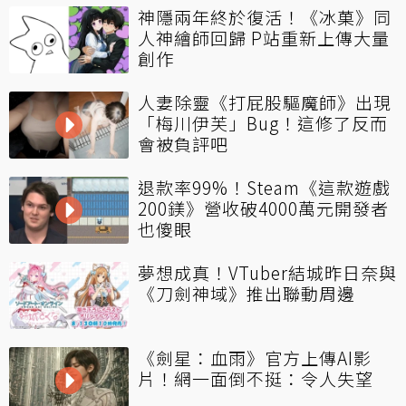
神隱兩年終於復活！《冰菓》同
人神繪師回歸 P站重新上傳大量
創作
人妻除靈《打屁股驅魔師》出現
「梅川伊芙」Bug！這修了反而
會被負評吧
退款率99%！Steam《這款遊戲
200鎂》營收破4000萬元開發者
也傻眼
夢想成真！VTuber結城昨日奈與
《刀劍神域》推出聯動周邊
《劍星：血雨》官方上傳AI影
片！網一面倒不挺：令人失望