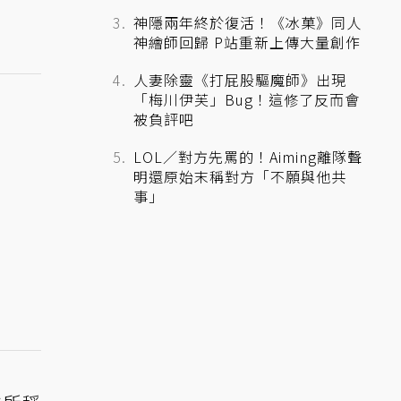
神隱兩年終於復活！《冰菓》同人
神繪師回歸 P站重新上傳大量創作
人妻除靈《打屁股驅魔師》出現
「梅川伊芙」Bug！這修了反而會
被負評吧
LOL／對方先罵的！Aiming離隊聲
明還原始末稱對方「不願與他共
事」