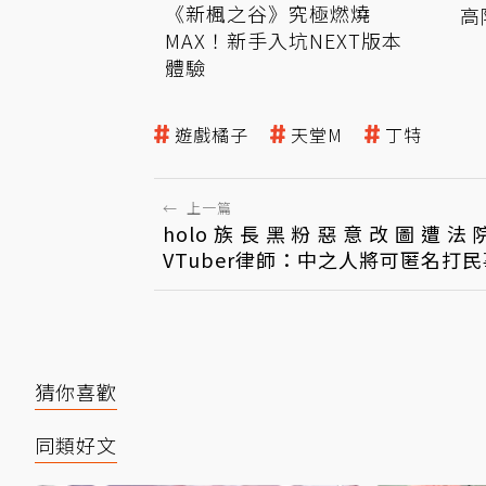
《新楓之谷》究極燃燒
高
MAX！新手入坑NEXT版本
體驗
遊戲橘子
天堂M
丁特
←
上一篇
holo族長黑粉惡意改圖遭法
VTuber律師：中之人將可匿名打
猜你喜歡
同類好文