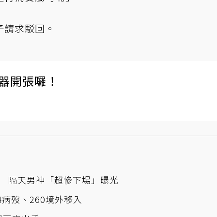
子請求駁回。
伺服器開張囉！
 隔天男神「超慘下場」曝光
4病歿、260境外移入