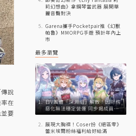
莉幻想曲》拿鋼琴當武器 展開華
麗音聲對決
Garena攜手Pocketpair推《幻獸
帕魯》MMORPG手遊 預計年內上
市
最多瀏覽
「傳說
機率在
日V團體「深淵組」解散！因財務
惡化無法穩定營運 同步揭成員未
元並要
來去向
展現大胸襟！Coser扮《絕區零》
蕾米埃爾粉絲福利給好給滿