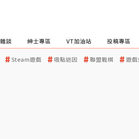
雜談
紳士專區
VT加油站
投稿專區
Steam遊戲
吸點迷因
聯盟戰棋
遊戲