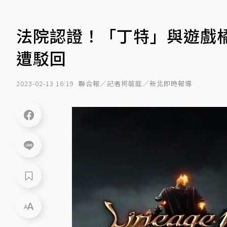
法院認證！「丁特」與遊戲橘
遭駁回
2023-02-13 16:19
聯合報／記者柯毓庭／新北即時報導