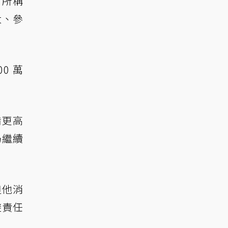
方所稱
大、參
0 萬
備更高
仍繼續
但他消
避責任