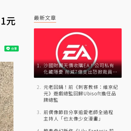
1元
最新文章
沙國財團天價收購EA！公司私有
化藏隱憂 削減7億支出恐掀裁員風
暴？
元老回鍋！前《刺客教條：維京紀
元》遊戲總監回歸Ubisoft擔任品
牌總監
前偶像節目分享追愛老師全過程
主持人「也太像少女漫畫」
節奏奇幻新作《Lily Fantasia 莉