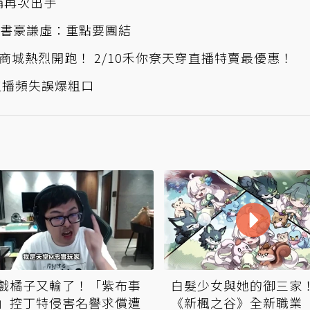
稱再次出手
林書豪謙虛：重點要團結
城熱烈開跑！ 2/10禾你尞天穿直播特賣最優惠！
直播頻失誤爆粗口
戲橘子又輸了！「紫布事
白髮少女與她的御三家
」控丁特侵害名譽求償遭
《新楓之谷》全新職業