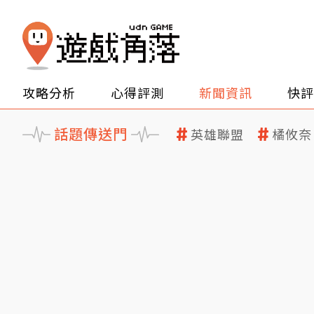
攻略分析
心得評測
新聞資訊
快評
話題傳送門
英雄聯盟
橘攸奈