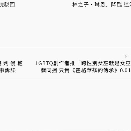
院駁回
林之子‧琳恩」降臨 這
不講武德啊
下
院判侵權
LGBTQ創作者推「跨性別女巫就是女
民事訴訟
戲同捆 只貴《霍格華茲的傳承》0.0