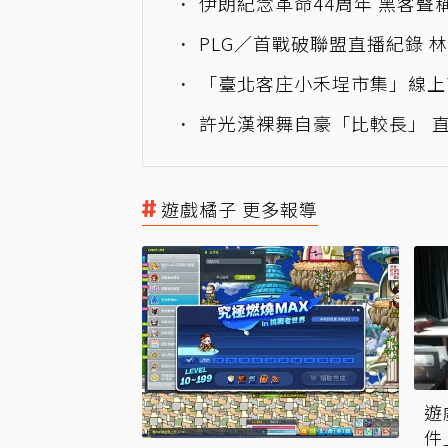
伊朗紀念革命44周年 黑客聲
PLG／首戰破聯盟直播紀錄 
「臺北客庄小禾埕市集」線上商
許光漢裸舞自豪「比較長」 
遊戲橘子 更多報導
遊
件