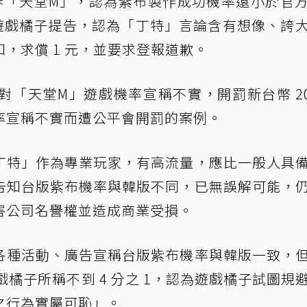
播控訴「天堂M」，認為紫布製作成功機率遠小於官
遊戲橘子提告，認為「丁特」言論含有想像、誇
，求償 1 元，並要求登報道歉。
「天堂M」遊戲機率宣稱不實，開罰新台幣 20
率宣稱不實而遭公平會開罰的案例。
丁特」作為專業玩家，有高流量，應比一般人具
告知台版紫布機率與韓版不同，已無誤解可能，
害公司名譽權並造成商業受損。
各種活動、廣告宣稱台版紫布機率與韓版一致，
遊戲橘子所稱不到 4 分之 1，認為遊戲橘子試圖規
之行為實屬可恥」。