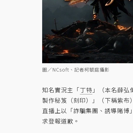
圖／NCsoft、記者柯毓庭攝影
知名實況主「
丁特
」（本名薛弘偉
製作秘笈（刻印）」（下稱紫布
直播上以「詐騙集團、誘導賭博」
求登報道歉。