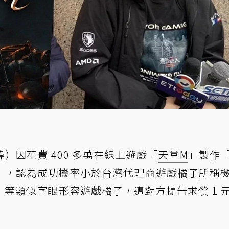
）因花費 400 多萬在線上遊戲「
天堂M
」製作
），認為成功機率小於台灣代理商
遊戲橘子
所稱
等類似字眼形容遊戲橘子，遭對方提告求償 1 