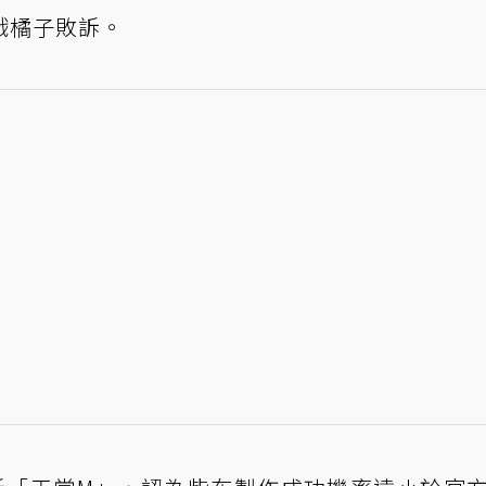
戲橘子敗訴。