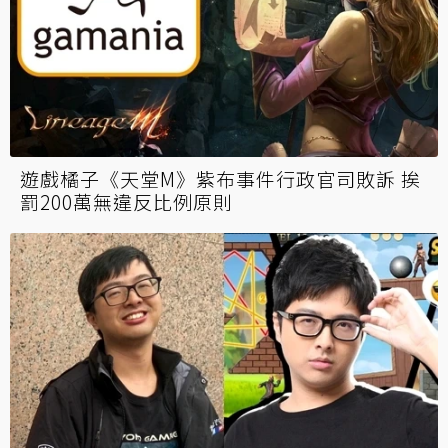
遊戲橘子《天堂M》紫布事件行政官司敗訴 挨
罰200萬無違反比例原則