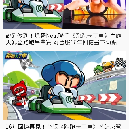
開放LV250！《新楓之谷》寒假大改版 睽違4
年「究極燃燒」6大職業全面突破
說到做到！爆哥Neal聯手《跑跑卡丁車》主辦
火暴盃跑跑畢業賽 為台服16年回憶畫下句點