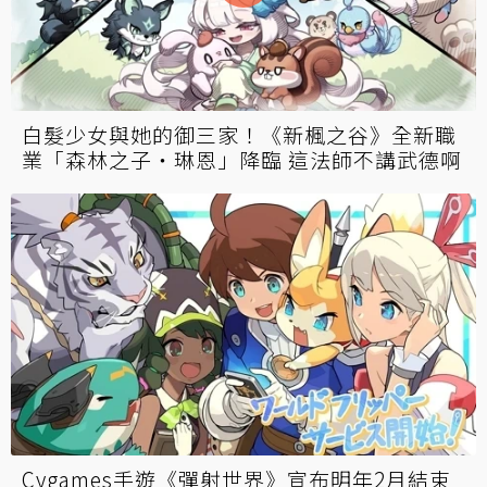
白髮少女與她的御三家！《新楓之谷》全新職
業「森林之子‧琳恩」降臨 這法師不講武德啊
Cygames手遊《彈射世界》宣布明年2月結束