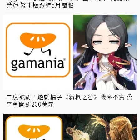
營運 繁中版跟進5月關服
二度被罰！遊戲橘子《新楓之谷》機率不實 公
平會開罰200萬元