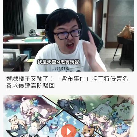
遊戲橘子又輸了！「紫布事件」控丁特侵害名
譽求償遭高院駁回