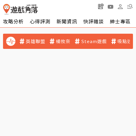
攻略分析
心得評測
新聞資訊
快評雜談
紳士專區
英雄聯盟
橘攸奈
Steam遊戲
吸點迷