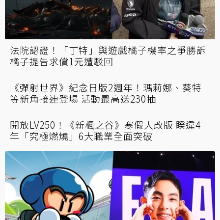
法院認證！「丁特」與遊戲橘子機率之爭勝訴
橘子提告求償1元遭駁回
《彈射世界》紀念日版2週年！瑪莉娜、葵特
等新角接連登場 活動最高送230抽