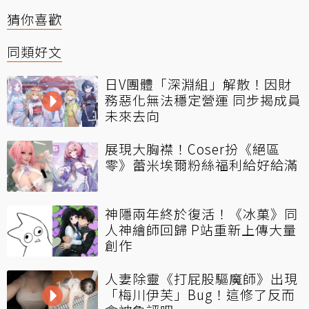
猜你喜歡
同類好文
日V團體「深淵組」解散！因財
務惡化無法穩定營運 同步揭成員
未來去向
展現大胸襟！Coser扮《絕區
零》蕾米埃爾粉絲福利給好給滿
神隱兩年終於復活！《冰菓》同
人神繪師回歸 P站重新上傳大量
創作
人妻除靈《打屁股驅魔師》出現
「梅川伊芙」Bug！這修了反而