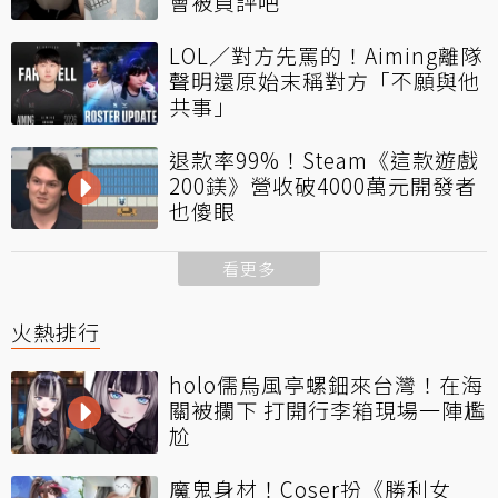
會被負評吧
LOL／對方先罵的！Aiming離隊
聲明還原始末稱對方「不願與他
共事」
退款率99%！Steam《這款遊戲
200鎂》營收破4000萬元開發者
也傻眼
看更多
火熱排行
holo儒烏風亭螺鈿來台灣！在海
關被攔下 打開行李箱現場一陣尷
尬
魔鬼身材！Coser扮《勝利女