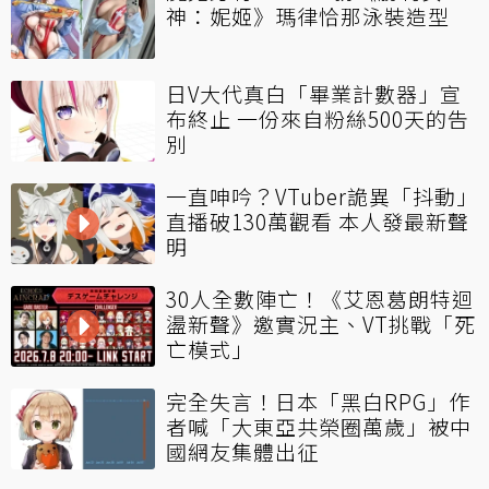
神：妮姬》瑪律恰那泳裝造型
日V大代真白「畢業計數器」宣
布終止 一份來自粉絲500天的告
別
一直呻吟？VTuber詭異「抖動」
直播破130萬觀看 本人發最新聲
明
30人全數陣亡！《艾恩葛朗特迴
盪新聲》邀實況主、VT挑戰「死
亡模式」
完全失言！日本「黑白RPG」作
者喊「大東亞共榮圈萬歲」被中
國網友集體出征