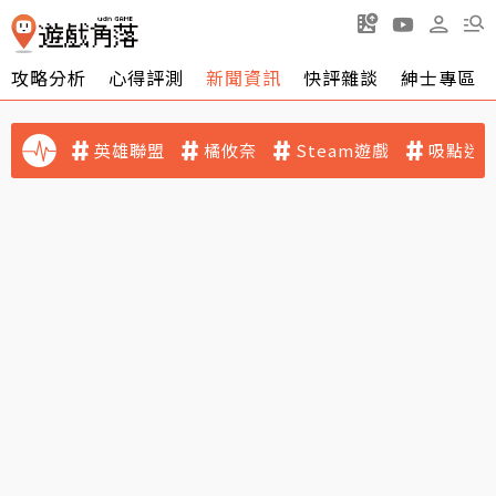
攻略分析
心得評測
新聞資訊
快評雜談
紳士專區
英雄聯盟
橘攸奈
Steam遊戲
吸點迷