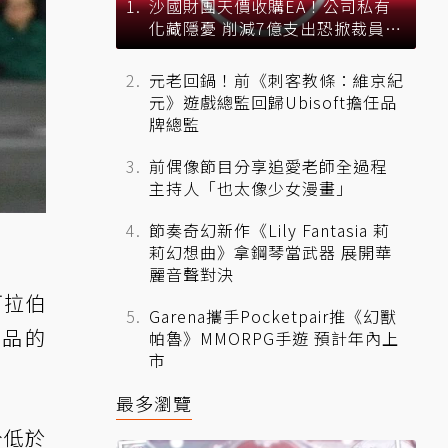
沙國財團天價收購EA！公司私有
化藏隱憂 削減7億支出恐掀裁員風
暴？
元老回鍋！前《刺客教條：維京紀
元》遊戲總監回歸Ubisoft擔任品
牌總監
前偶像節目分享追愛老師全過程
主持人「也太像少女漫畫」
節奏奇幻新作《Lily Fantasia 莉
莉幻想曲》拿鋼琴當武器 展開華
麗音聲對決
阿拉伯
Garena攜手Pocketpair推《幻獸
出品的
帕魯》MMORPG手遊 預計年內上
市
最多瀏覽
分低於