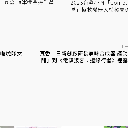
世界盃 冠軍獎金達千萬
2023台灣小將「Comet
隊」搜救機器人模擬賽
冠軍
下
 啦啦隊女
真香！日新創廠研發氣味合成器 讓
「聞」到《電馭叛客：邊緣行者》裡露