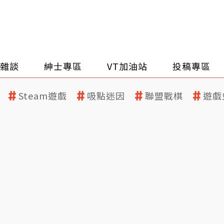
雜談
紳士專區
VT加油站
投稿專區
Steam遊戲
吸點迷因
聯盟戰棋
遊戲