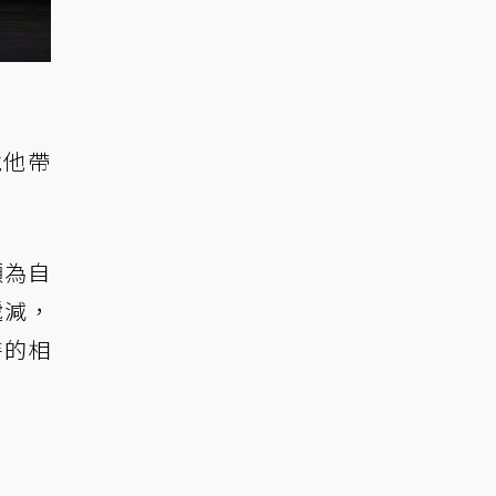
竟他帶
頗為自
遞減，
持的相