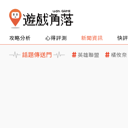
攻略分析
心得評測
新聞資訊
快評
話題傳送門
英雄聯盟
橘攸奈