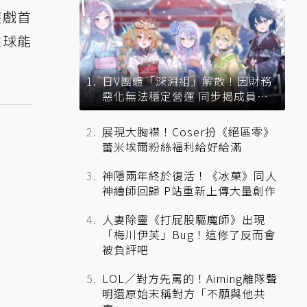
》遊戲首
盤球能
日V團體「深淵組」解散！因財務
惡化無法穩定營運 同步揭成員未
來去向
展現大胸襟！Coser扮《絕區零》
蕾米埃爾粉絲福利給好給滿
神隱兩年終於復活！《冰菓》同人
神繪師回歸 P站重新上傳大量創作
人妻除靈《打屁股驅魔師》出現
「梅川伊芙」Bug！這修了反而會
被負評吧
LOL／對方先罵的！Aiming離隊聲
明還原始末稱對方「不願與他共