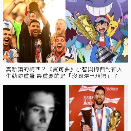
真新鎮的梅西？《寶可夢》小智與梅西封神人
生軌跡重疊 最重要的是「沒同時出現過」？