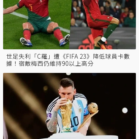
世足失利「C羅」遭《FIFA 23》降低球員卡數
據！宿敵梅西仍維持90以上高分