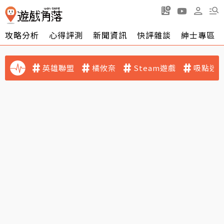
攻略分析
心得評測
新聞資訊
快評雜談
紳士專區
英雄聯盟
橘攸奈
Steam遊戲
吸點迷