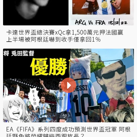
卡達世界盃總決賽xQc拿1,500萬元押法國贏
上半場被阿根廷嚇到收手僅拿回1％
EA《FIFA》系列四度成功預測世界盃冠軍 阿根
廷野兔將榮耀歸梅西跟族長？