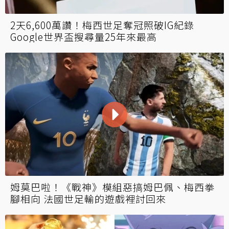
2天6,600萬讚！梅西世足奪冠照破IG紀錄
Google世界盃搜尋量25年來最高
姆莫巴啦！《戰神》模組惡搞姆巴佩、梅西拳
腳相向 法國世足輸的遊戲裡討回來