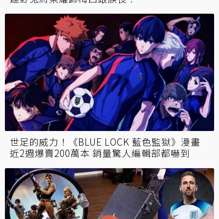
世足的威力！《BLUE LOCK 藍色監獄》漫畫
近2週爆賣200萬本 銷量驚人編輯部都嚇到