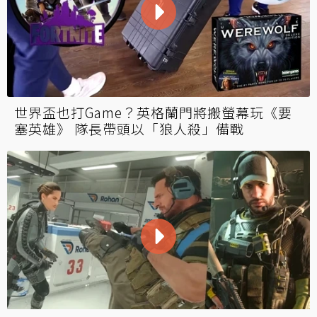
世界盃也打Game？英格蘭門將搬螢幕玩《要
塞英雄》 隊長帶頭以「狼人殺」備戰