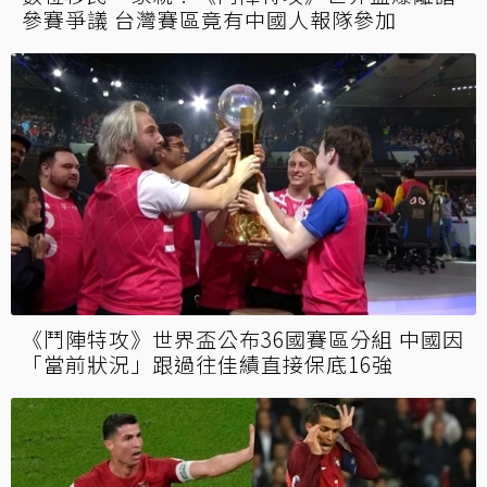
參賽爭議 台灣賽區竟有中國人報隊參加
《鬥陣特攻》世界盃公布36國賽區分組 中國因
「當前狀況」跟過往佳績直接保底16強