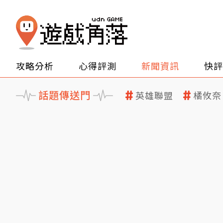
攻略分析
心得評測
新聞資訊
快評
話題傳送門
英雄聯盟
橘攸奈