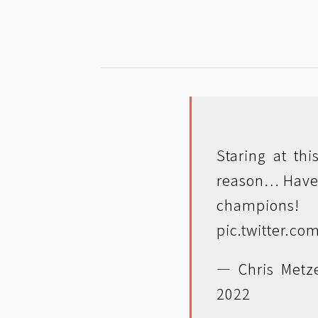
Staring at th
reason… Have 
champio
pic.twitter.c
— Chris Metz
2022