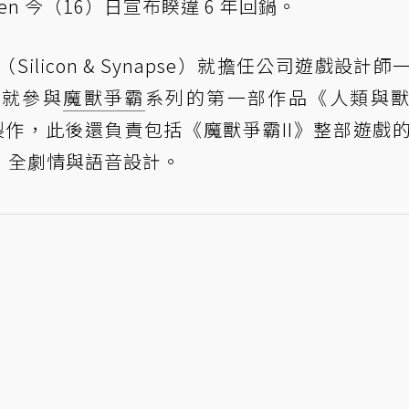
etzen 今（16）日宣布睽違 6 年回鍋。
（Silicon & Synapse）就擔任公司遊戲設計師
，就參與
魔獸爭霸
系列的第一部作品《人類與
umans）製作，此後還負責包括《魔獸爭霸II》整部遊戲
》全劇情與語音設計。