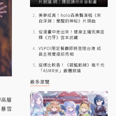
片掀議 網：應該請你來做動畫
美夢成真！holo森美聲演唱《來
自深淵：覺醒的神秘》片頭曲
從漫畫中走出來！健身主播完美詮
釋《刃牙》宮本武藏
VSPO!限定餐廳即將登陸台港 成
員主視覺提前亮相
這樣比較香！《碧藍航線》推千元
「ASMR米」飯糰掀議
最多瀏覽
即高層
》暴雪