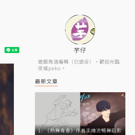
創
芋仔
遊戲角落編輯（已退役），歡迎光臨
夜城peko。
最新文章
《熱舞青春》作者手繪流暢舞蹈影