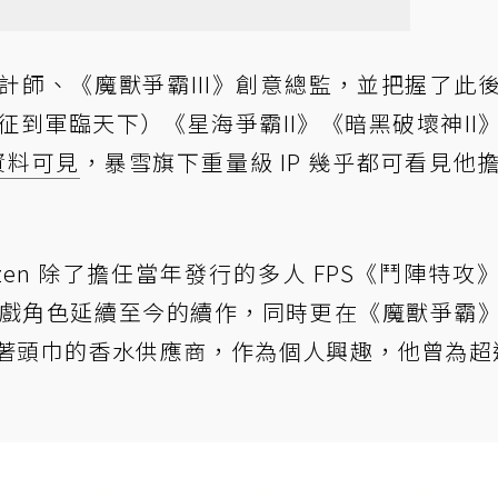
計師、《魔獸爭霸III》創意總監，並把握了此
征到軍臨天下）《星海爭霸II》《暗黑破壞神II
的資料可見
，暴雪旗下重量級 IP 幾乎都可看見他
Metzen 除了擔任當年發行的多人 FPS《鬥陣特攻
遊戲角色延續至今的續作，同時更在《魔獸爭霸
頭巾的​​香水供應商，作為個人興趣，他曾為超過