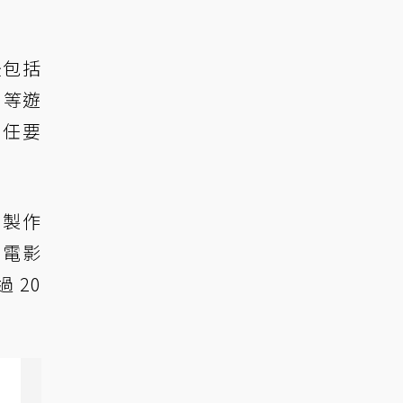
後包括
》等遊
擔任要
》製作
》電影
 20