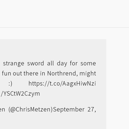
is strange sword all day for some
fun out there in Northrend, might
ns! :)
https://t.co/AagxHiwNzi
om/YSCtW2Czym
en (@ChrisMetzen)
September 27,