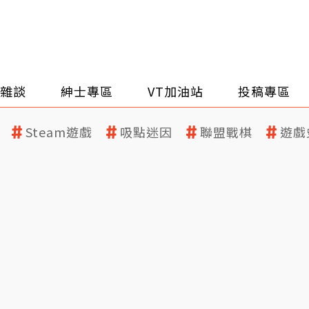
雜談
紳士專區
VT加油站
投稿專區
Steam遊戲
吸點迷因
聯盟戰棋
遊戲