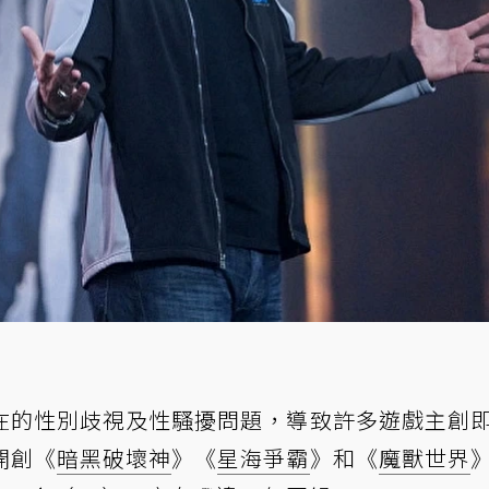
在的性別歧視及性騷擾問題，導致許多遊戲主創
開創《
暗黑破壞神
》《
星海爭霸
》和《
魔獸世界