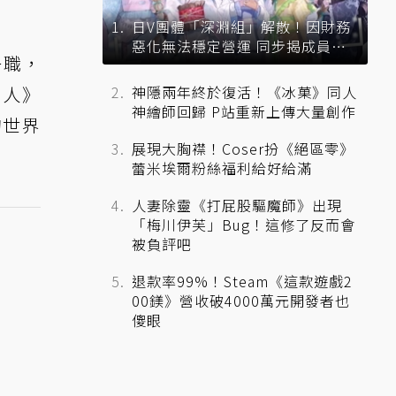
日V團體「深淵組」解散！因財務
惡化無法穩定營運 同步揭成員未
一職，
來去向
神隱兩年終於復活！《冰菓》同人
獸人》
神繪師回歸 P站重新上傳大量創作
的世界
展現大胸襟！Coser扮《絕區零》
蕾米埃爾粉絲福利給好給滿
人妻除靈《打屁股驅魔師》出現
「梅川伊芙」Bug！這修了反而會
被負評吧
退款率99%！Steam《這款遊戲2
00鎂》營收破4000萬元開發者也
傻眼