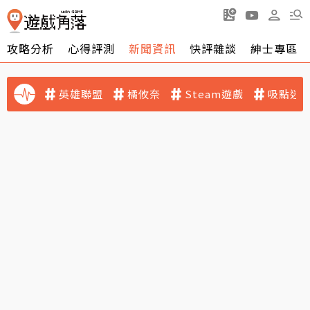
攻略分析
心得評測
新聞資訊
快評雜談
紳士專區
英雄聯盟
橘攸奈
Steam遊戲
吸點迷