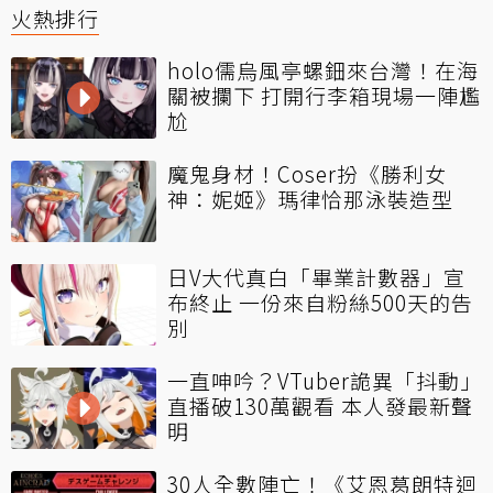
火熱排行
holo儒烏風亭螺鈿來台灣！在海
關被攔下 打開行李箱現場一陣尷
尬
魔鬼身材！Coser扮《勝利女
神：妮姬》瑪律恰那泳裝造型
日V大代真白「畢業計數器」宣
布終止 一份來自粉絲500天的告
別
一直呻吟？VTuber詭異「抖動」
直播破130萬觀看 本人發最新聲
明
30人全數陣亡！《艾恩葛朗特迴