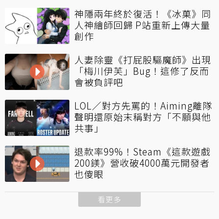
神隱兩年終於復活！《冰菓》同
人神繪師回歸 P站重新上傳大量
創作
人妻除靈《打屁股驅魔師》出現
「梅川伊芙」Bug！這修了反而
會被負評吧
LOL／對方先罵的！Aiming離隊
聲明還原始末稱對方「不願與他
共事」
退款率99%！Steam《這款遊戲
200鎂》營收破4000萬元開發者
也傻眼
看更多