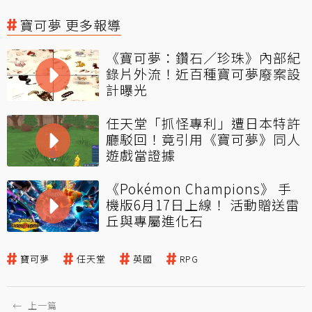
寶可夢 更多報導
《寶可夢：鑽石／珍珠》內部紀
錄片外流！近百種寶可夢廢案設
計曝光
任天堂「抓怪專利」遭日本特許
廳駁回！竟引用《寶可夢》同人
遊戲當證據
《Pokémon Champions》 手
機版6月17日上線！ 活動贈送雷
丘與專屬進化石
寶可夢
任天堂
英國
RPG
←
上一篇