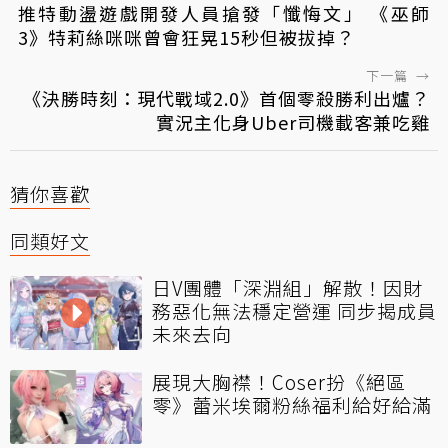
推特動盪遊戲開發人員搶發「懺悔文」 《巫師
3》特莉絲咪咪曾會狂晃15秒但被拔掉？
下一篇
→
《決勝時刻：現代戰域2.0》首個零殺勝利出爐？
實況主化身Uber司機載客兼吃雞
猜你喜歡
同類好文
日V團體「深淵組」解散！因財
務惡化無法穩定營運 同步揭成員
未來去向
展現大胸襟！Coser扮《絕區
零》蕾米埃爾粉絲福利給好給滿