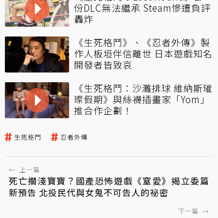
份DLC無法繼承 Steam慘遭負評
轟炸
《生死格鬥》、《忍者外傳》製
作人板垣伴信離世 日本遊戲知名
開發者皆致哀
《生死格鬥：沙灘排球 維納斯璀
璨假期》與絲襪插畫家「Yom」
推合作企劃！
生死格鬥
忍者外傳
←
上一篇
死亡擱淺寶寶？國產恐怖遊戲《窒愛》揭立委篇
新預告 北投民代與女鬼不可告人的祕密
下一篇
→