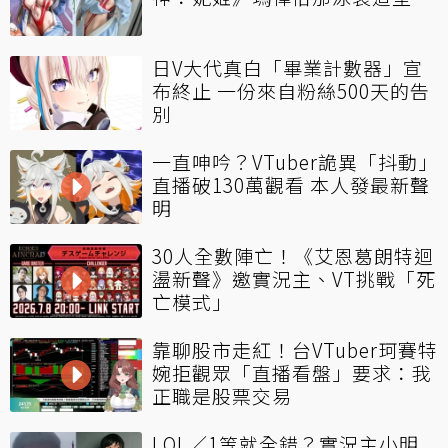
日V大代真白「畢業計數器」宣
布終止 一份來自粉絲500天的告
別
一直呻吟？VTuber詭異「抖動」
直播破130萬觀看 本人發最新聲
明
30人全數陣亡！《艾恩葛朗特迴
盪新聲》邀實況主、VT挑戰「死
亡模式」
靠聊股市走紅！台VTuber珂賽特
婉拒觀眾「直播看盤」要求：我
正職是股票交易
LOL／1等就全錯？實況主小明