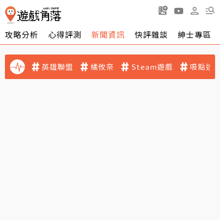
攻略分析
心得評測
新聞資訊
快評雜談
紳士專區
英雄聯盟
橘攸奈
Steam遊戲
吸點迷