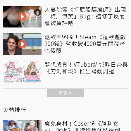
人妻除靈《打屁股驅魔師》出現
「梅川伊芙」Bug！這修了反而
會被負評吧
退款率99%！Steam《這款遊戲
200鎂》營收破4000萬元開發者
也傻眼
夢想成真！VTuber結城昨日奈與
《刀劍神域》推出聯動周邊
看更多
火熱排行
魔鬼身材！Coser扮《勝利女
神：妮姬》瑪律恰那泳裝造型