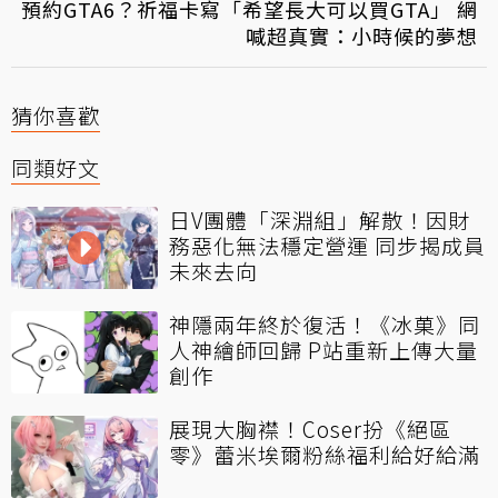
預約GTA6？祈福卡寫「希望長大可以買GTA」 網
喊超真實：小時候的夢想
猜你喜歡
同類好文
日V團體「深淵組」解散！因財
務惡化無法穩定營運 同步揭成員
未來去向
神隱兩年終於復活！《冰菓》同
人神繪師回歸 P站重新上傳大量
創作
展現大胸襟！Coser扮《絕區
零》蕾米埃爾粉絲福利給好給滿