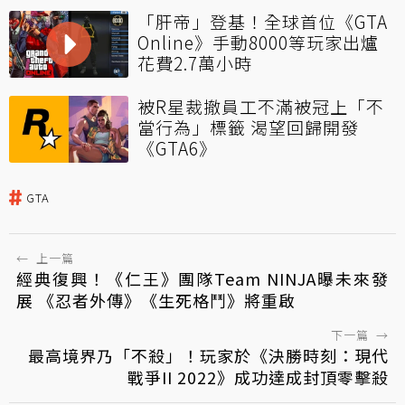
「肝帝」登基！全球首位《GTA
Online》手動8000等玩家出爐
花費2.7萬小時
被R星裁撤員工不滿被冠上「不
當行為」標籤 渴望回歸開發
《GTA6》
GTA
←
上一篇
經典復興！《仁王》團隊Team NINJA曝未來發
展 《忍者外傳》《生死格鬥》將重啟
下一篇
→
最高境界乃「不殺」！玩家於《決勝時刻：現代
戰爭II 2022》成功達成封頂零擊殺