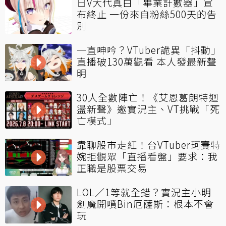
日V大代真白「畢業計數器」宣
布終止 一份來自粉絲500天的告
別
一直呻吟？VTuber詭異「抖動」
直播破130萬觀看 本人發最新聲
明
30人全數陣亡！《艾恩葛朗特迴
盪新聲》邀實況主、VT挑戰「死
亡模式」
靠聊股市走紅！台VTuber珂賽特
婉拒觀眾「直播看盤」要求：我
正職是股票交易
LOL／1等就全錯？實況主小明
劍魔開噴Bin厄薩斯：根本不會
玩