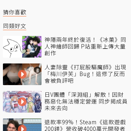
猜你喜歡
同類好文
神隱兩年終於復活！《冰菓》同
人神繪師回歸 P站重新上傳大量
創作
人妻除靈《打屁股驅魔師》出現
「梅川伊芙」Bug！這修了反而
會被負評吧
日V團體「深淵組」解散！因財
務惡化無法穩定營運 同步揭成員
未來去向
退款率99%！Steam《這款遊戲
200鎂》營收破4000萬元開發者