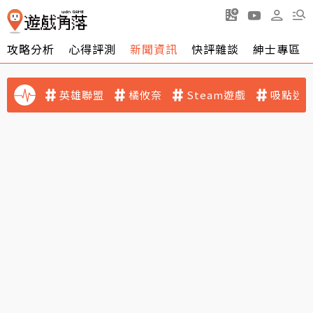
攻略分析
心得評測
新聞資訊
快評雜談
紳士專區
英雄聯盟
橘攸奈
Steam遊戲
吸點迷