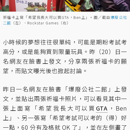
祈福卡上寫「希望我長大可以買GTA，Ben上」。圖／截自
爆廢公社
二館
（左）、Rockstar Games（右）
小時候的夢想往往很單純，可能是期盼考試考
高分，或是能夠買到限量玩具。昨（20）日一
名網友在臉書上發文，分享兩張祈福卡的願
望，而貼文曝光後也掀起討論。
昨日一名網友在臉書「爆廢公社二館」上
發
文
，並貼出兩張祈福卡照片，可以看見其中一
張上面寫「希望我長大可以買
GTA
，Ben
上」、另一張寫「希望考試可以考的（得）好
一點，60 分有及格就 OK 了」，並在左側畫了