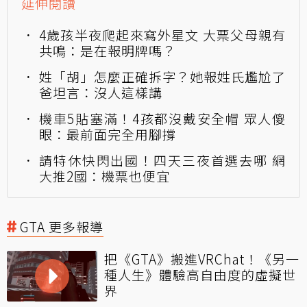
延伸閱讀
4歲孩半夜爬起來寫外星文 大票父母親有
共鳴：是在報明牌嗎？
姓「胡」怎麼正確拆字？她報姓氏尷尬了
爸坦言：沒人這樣講
機車5貼塞滿！4孩都沒戴安全帽 眾人傻
眼：最前面完全用腳撐
請特休快閃出國！四天三夜首選去哪 網
大推2國：機票也便宜
GTA 更多報導
把《GTA》搬進VRChat！《另一
種人生》體驗高自由度的虛擬世
界