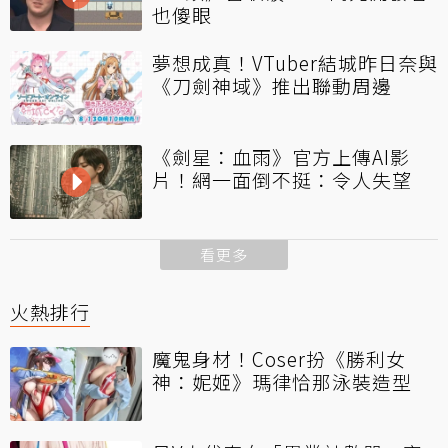
也傻眼
夢想成真！VTuber結城昨日奈與
《刀劍神域》推出聯動周邊
《劍星：血雨》官方上傳AI影
片！網一面倒不挺：令人失望
看更多
火熱排行
魔鬼身材！Coser扮《勝利女
神：妮姬》瑪律恰那泳裝造型