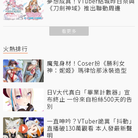
夢想成真！VTuber結城昨日奈與
《刀劍神域》推出聯動周邊
看更多
火熱排行
魔鬼身材！Coser扮《勝利女
神：妮姬》瑪律恰那泳裝造型
日V大代真白「畢業計數器」宣
布終止 一份來自粉絲500天的告
別
一直呻吟？VTuber詭異「抖動」
直播破130萬觀看 本人發最新聲
明