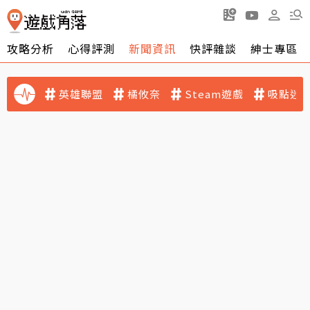
攻略分析
心得評測
新聞資訊
快評雜談
紳士專區
英雄聯盟
橘攸奈
Steam遊戲
吸點迷