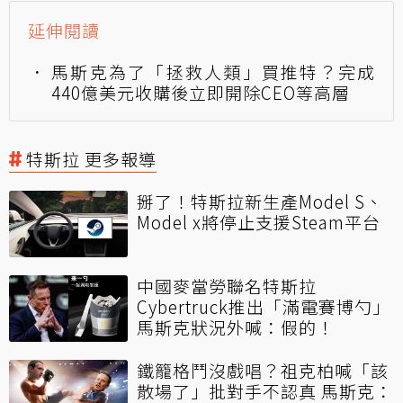
延伸閱讀
馬斯克為了「拯救人類」買推特？完成
440億美元收購後立即開除CEO等高層
特斯拉 更多報導
掰了！特斯拉新生產Model S、
Model x將停止支援Steam平台
中國麥當勞聯名特斯拉
Cybertruck推出「滿電賽博勺」
馬斯克狀況外喊：假的！
鐵籠格鬥沒戲唱？祖克柏喊「該
散場了」批對手不認真 馬斯克：