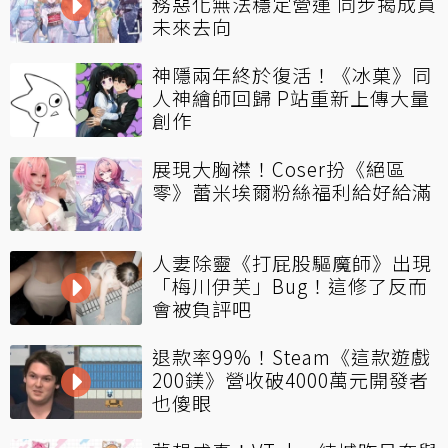
務惡化無法穩定營運 同步揭成員
未來去向
神隱兩年終於復活！《冰菓》同
人神繪師回歸 P站重新上傳大量
創作
展現大胸襟！Coser扮《絕區
零》蕾米埃爾粉絲福利給好給滿
人妻除靈《打屁股驅魔師》出現
「梅川伊芙」Bug！這修了反而
會被負評吧
退款率99%！Steam《這款遊戲
200鎂》營收破4000萬元開發者
也傻眼