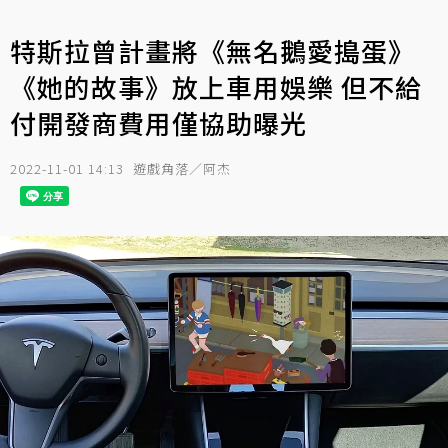
特斯拉曾計畫將《無名鵝愛搗蛋》
《她的故事》放上車用娛樂 但不給
付開發商費用僅協助曝光
2022-11-01 14:13
遊戲角落／阿杰