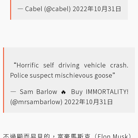
— Cabel (@cabel)
2022年10月31日
“Horrific self driving vehicle crash.
Police suspect mischievous goose”
— Sam Barlow 🔥 Buy IMMORTALITY!
(@mrsambarlow)
2022年10月31日
不過顯而易見的，富豪馬斯克（Elon Musk）