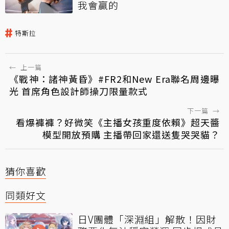
我會贏的
特斯拉
←
上一篇
《戰神：諸神黃昏》#FR2和New Era聯名周邊曝
光 首席角色設計師操刀限量款式
下一篇
→
看爆褲褲？好微笑《主播女孩重度依賴》超天醬
模型開放預購 主播帶回家還送隻哭哭貓？
猜你喜歡
同類好文
日V團體「深淵組」解散！因財