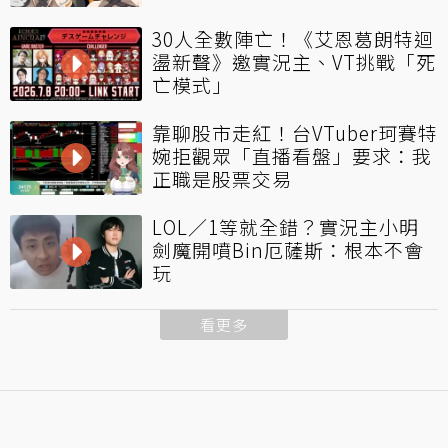
30人全數陣亡！《艾恩葛朗特迴
盪新聲》邀實況主、VT挑戰「死
亡模式」
靠聊股市走紅！台VTuber珂賽特
婉拒觀眾「直播看盤」要求：我
正職是股票交易
LOL／1等就全錯？實況主小明
劍魔開噴Bin厄薩斯：根本不會
玩
看更多