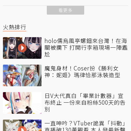
看更多
火熱排行
holo儒烏風亭螺鈿來台灣！在海
關被攔下 打開行李箱現場一陣尷
尬
魔鬼身材！Coser扮《勝利女
神：妮姬》瑪律恰那泳裝造型
日V大代真白「畢業計數器」宣
布終止 一份來自粉絲500天的告
別
一直呻吟？VTuber詭異「抖動」
直播破130萬觀看 本人發最新聲