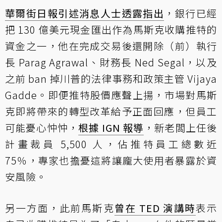
華爾街日報引述消息人士透露指出
，銀行已經
把 130 億美元現金匯出作為馬斯克收購推特的
資金之一，他在完成交易後還開除（前）執行
長 Parag Agrawal、財務長 Ned Segal，以及
之前 ban 掉川普的法律事務和政策主管 Vijaya
Gadde。即便推特股價應聲上揚，市場對馬斯
克即將帶來的轉型改革給予正面回應，但員工
可能憂心忡忡，
根據 IGN 報導
，新老闆上任後
計畫裁員 5,500 人，佔推特員工總數近
75％，專家也擔憂這將讓龐大使用者暴露於資
安風險。
另一方面，此前馬斯克
曾在 TED 演講時
表示