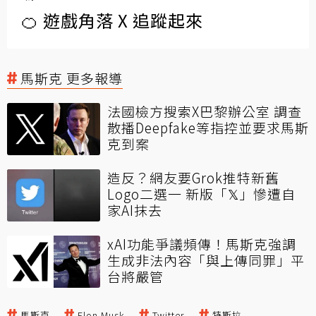
🍊 遊戲角落 X 追蹤起來
馬斯克 更多報導
法國檢方搜索X巴黎辦公室 調查
散播Deepfake等指控並要求馬斯
克到案
造反？網友要Grok推特新舊
Logo二選一 新版「𝕏」慘遭自
家AI抹去
xAI功能爭議頻傳！馬斯克強調
生成非法內容「與上傳同罪」平
台將嚴管
馬斯克
Elon Musk
Twitter
特斯拉