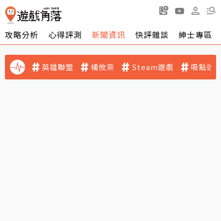
攻略分析
心得評測
新聞資訊
快評雜談
紳士專區
英雄聯盟
橘攸奈
Steam遊戲
吸點迷