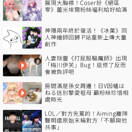
展現大胸襟！Coser扮《絕區
零》蕾米埃爾粉絲福利給好給滿
神隱兩年終於復活！《冰菓》同
人神繪師回歸 P站重新上傳大量
創作
人妻除靈《打屁股驅魔師》出現
「梅川伊芙」Bug！這修了反而
會被負評吧
房間滿是孫女周邊！日V因幡は
ねる送別摯愛祖母 籲粉絲珍惜相
處時光
LOL／對方先罵的！Aiming離隊
聲明還原始末稱對方「不願與他
共事」