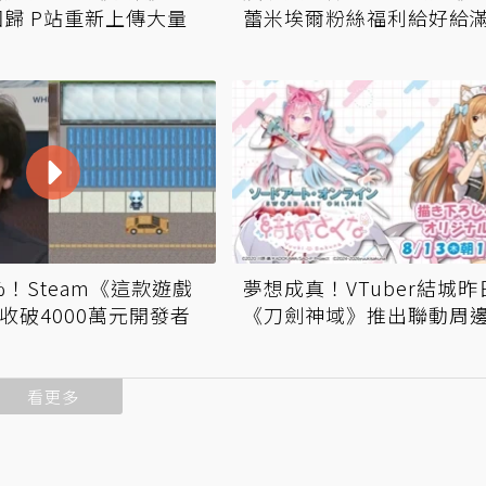
歸 P站重新上傳大量
蕾米埃爾粉絲福利給好給
%！Steam《這款遊戲
夢想成真！VTuber結城
營收破4000萬元開發者
《刀劍神域》推出聯動周
看更多