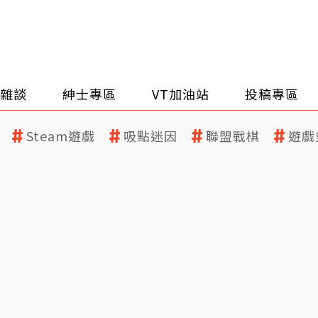
雜談
紳士專區
VT加油站
投稿專區
Steam遊戲
吸點迷因
聯盟戰棋
遊戲