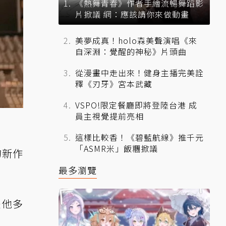
《熱舞青春》作者手繪流暢舞蹈影
片掀議 網：應該請你來做動畫
美夢成真！holo森美聲演唱《來
自深淵：覺醒的神秘》片頭曲
從漫畫中走出來！健身主播完美詮
釋《刃牙》宮本武藏
VSPO!限定餐廳即將登陸台港 成
員主視覺提前亮相
這樣比較香！《碧藍航線》推千元
「ASMR米」飯糰掀議
的新作
最多瀏覽
是他多