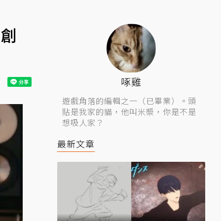
開創
啄雞
遊戲角落的編輯之一（已畢業）。頭
貼是我家的貓，他叫米漿，你是不是
想吸人家？
最新文章