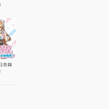
滿
昨日奈與
邊