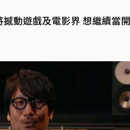
將撼動遊戲及電影界 想繼續當