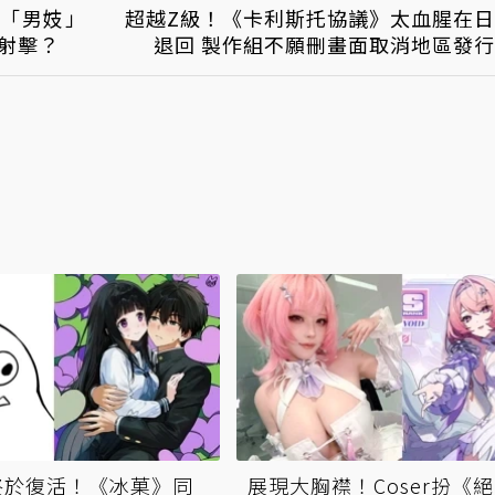
推「男妓」
超越Z級！《卡利斯托協議》太血腥在
彈射擊？
退回 製作組不願刪畫面取消地區發
終於復活！《冰菓》同
展現大胸襟！Coser扮《