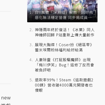
日V團體「深淵組」解散！因財務
惡化無法穩定營運 同步揭成員未
來去向
神隱兩年終於復活！《冰菓》同人
神繪師回歸 P站重新上傳大量創作
展現大胸襟！Coser扮《絕區零》
蕾米埃爾粉絲福利給好給滿
人妻除靈《打屁股驅魔師》出現
「梅川伊芙」Bug！這修了反而會
被負評吧
退款率99%！Steam《這款遊戲2
00鎂》營收破4000萬元開發者也
傻眼
new