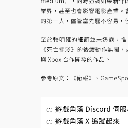
medium），同時強調如果新
業界，甚至也會影響電影產業。
的第一人，儘管當先驅不容易，
至於較明確的細節並未透露，惟
《死亡擱淺》的後續動作無關，或為今年在 
與 Xbox 合作開發的作品。
參考原文：
《衛報》
、
GameSpo
🍊 遊戲角落 Discord 
🍊 遊戲角落 X 追蹤起來