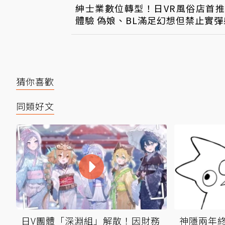
紳士業數位轉型！日VR風俗店首
體驗 偽娘、BL滿足幻想但禁止實
猜你喜歡
同類好文
日V團體「深淵組」解散！因財務
神隱兩年