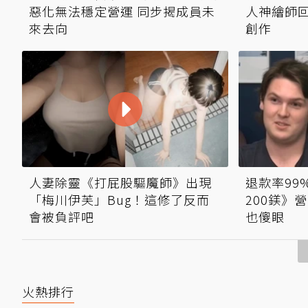
惡化無法穩定營運 同步揭成員未
人神繪師回
來去向
創作
人妻除靈《打屁股驅魔師》出現
退款率99
「梅川伊芙」Bug！這修了反而
200鎂》
會被負評吧
也傻眼
火熱排行