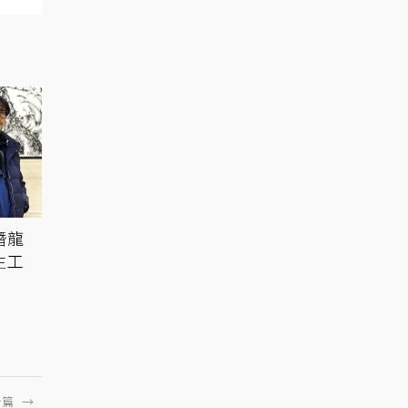
潛龍
生工
一篇
→