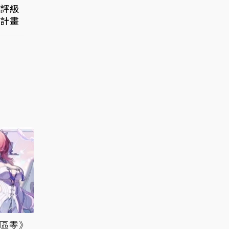
日評級
行計畫
絕區零》