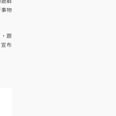
動遊戲
新事物
目，跟
e 宣布