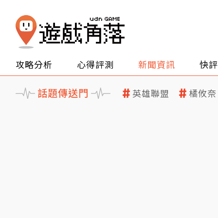
攻略分析
心得評測
新聞資訊
快評
話題傳送門
英雄聯盟
橘攸奈