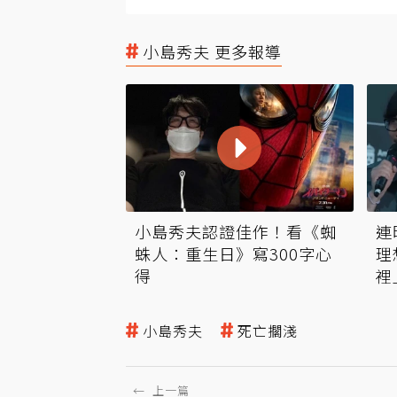
小島秀夫 更多報導
小島秀夫認證佳作！看《蜘
連
蛛人：重生日》寫300字心
理
得
裡
小島秀夫
死亡擱淺
←
上一篇