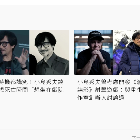
時機都講究！小島秀夫談
小島秀夫曾考慮開發《
想死亡瞬間「想坐在戲院
諜影》射擊遊戲：與重
」
作室創辦人討論過
下