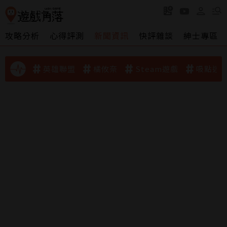
攻略分析
心得評測
新聞資訊
快評雜談
紳士專區
英雄聯盟
橘攸奈
Steam遊戲
吸點迷