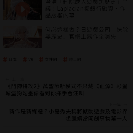
澄清「刪除成人遊戲黑歷史」爭
議！Laplacian揭銀行融資、作
品版權內幕
何必這樣做？日遊戲公司「抹除
黑歷史」官網上舊作全消失
日本
VR
女性向
紳士向
←
上一篇
《鬥陣特攻2》萬聖節新模式不只藏《血源》彩蛋
城堡狗勾畫像看到你揮手會汪叫
下一篇
→
新作是新媒體？小島秀夫稱將撼動遊戲及電影界
想繼續當開創事物第一人