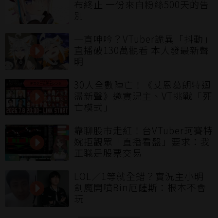
布終止 一份來自粉絲500天的告
別
一直呻吟？VTuber詭異「抖動」
直播破130萬觀看 本人發最新聲
明
30人全數陣亡！《艾恩葛朗特迴
盪新聲》邀實況主、VT挑戰「死
亡模式」
靠聊股市走紅！台VTuber珂賽特
婉拒觀眾「直播看盤」要求：我
正職是股票交易
LOL／1等就全錯？實況主小明
劍魔開噴Bin厄薩斯：根本不會
玩