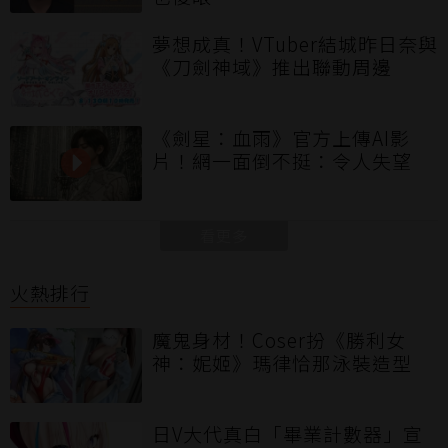
夢想成真！VTuber結城昨日奈與
《刀劍神域》推出聯動周邊
《劍星：血雨》官方上傳AI影
片！網一面倒不挺：令人失望
看更多
火熱排行
魔鬼身材！Coser扮《勝利女
神：妮姬》瑪律恰那泳裝造型
日V大代真白「畢業計數器」宣