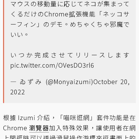
マウスの移動量に応じてネコが集まって
くるだけのChrome拡張機能「ネッコサ
ーフィン」のデモ。めちゃくちゃ邪魔で
いい。
いつか完成させてリリースします
pic.twitter.com/OVesDO3rl6
— ゐずみ (@Monyaizumi)
October 20,
2022
根據 Izumi 介紹，「喵咪逛網」套件功能是在
Chrome
瀏覽器
加入特殊效果，讓使用者在網
上閒逛時可以透過滑鼠操作游標來逗畫面上的