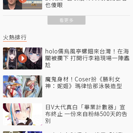
也傻眼
看更多
火熱排行
holo儒烏風亭螺鈿來台灣！在海
關被攔下 打開行李箱現場一陣尷
尬
魔鬼身材！Coser扮《勝利女
神：妮姬》瑪律恰那泳裝造型
日V大代真白「畢業計數器」宣
布終止 一份來自粉絲500天的告
別