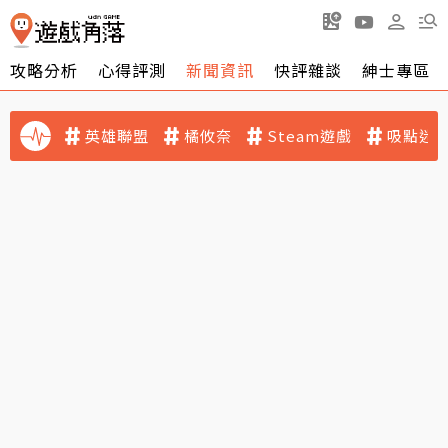
攻略分析
心得評測
新聞資訊
快評雜談
紳士專區
英雄聯盟
橘攸奈
Steam遊戲
吸點迷