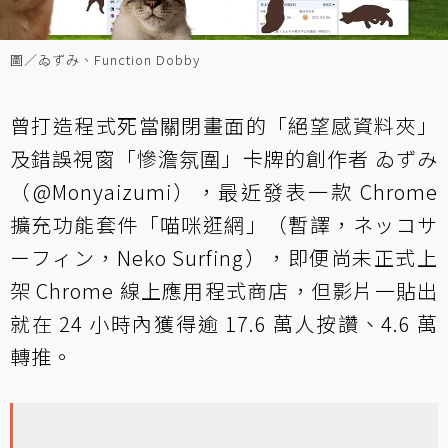
圖／ゐずみ、Function Dobby
曾打造程式死當關閉畫面的「絕望感資料夾」
及錯誤視窗「慘澹氛圍」卡牌的創作者 ゐずみ
（@Monyaizumi），最近發表一款 Chrome
擴充功能套件「喵咪逛網」（暫譯，ネッコサ
ーフィン，Neko Surfing），即便尚未正式上
架 Chrome 線上應用程式商店，但影片一貼出
就在 24 小時內獲得逾 17.6 萬人按讚、4.6 萬
轉推。