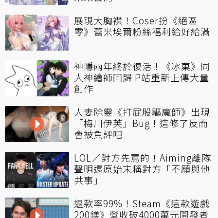
展現大胸襟！Coser扮《絕區
零》蕾米埃爾粉絲福利給好給滿
神隱兩年終於復活！《冰菓》同
人神繪師回歸 P站重新上傳大量
創作
人妻除靈《打屁股驅魔師》出現
「梅川伊芙」Bug！這修了反而
會被負評吧
LOL／對方先罵的！Aiming離隊
聲明還原始末稱對方「不願與他
共事」
退款率99%！Steam《這款遊戲
200鎂》營收破4000萬元開發者