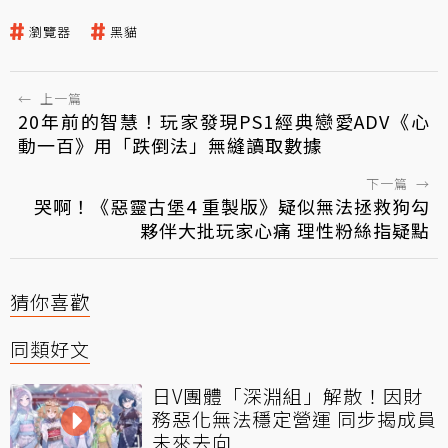
瀏覽器
黑貓
←
上一篇
20年前的智慧！玩家發現PS1經典戀愛ADV《心
動一百》用「跌倒法」無縫讀取數據
下一篇
→
哭啊！《惡靈古堡4 重製版》疑似無法拯救狗勾
夥伴大批玩家心痛 理性粉絲指疑點
猜你喜歡
同類好文
日V團體「深淵組」解散！因財
務惡化無法穩定營運 同步揭成員
未來去向