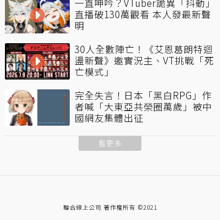
一直呻吟？VTuber詭異「抖動」
直播破130萬觀看 本人發最新聲
明
30人全數陣亡！《艾恩葛朗特迴
盪新聲》邀實況主、VT挑戰「死
亡模式」
完全失言！日本「黑白RPG」作
者喊「大東亞共榮圈萬歲」被中
國網友集體出征
看更多
聯合線上公司 著作權所有 ©2021