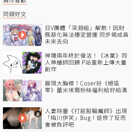
同類好文
日V團體「深淵組」解散！因財
務惡化無法穩定營運 同步揭成員
未來去向
神隱兩年終於復活！《冰菓》同
人神繪師回歸 P站重新上傳大量
創作
展現大胸襟！Coser扮《絕區
零》蕾米埃爾粉絲福利給好給滿
人妻除靈《打屁股驅魔師》出現
「梅川伊芙」Bug！這修了反而
會被負評吧