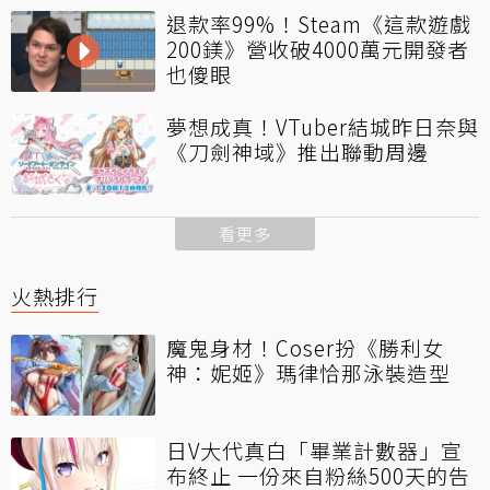
退款率99%！Steam《這款遊戲
200鎂》營收破4000萬元開發者
也傻眼
夢想成真！VTuber結城昨日奈與
《刀劍神域》推出聯動周邊
看更多
火熱排行
魔鬼身材！Coser扮《勝利女
神：妮姬》瑪律恰那泳裝造型
日V大代真白「畢業計數器」宣
布終止 一份來自粉絲500天的告