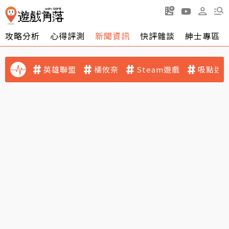
攻略分析
心得評測
新聞資訊
快評雜談
紳士專區
英雄聯盟
橘攸奈
Steam遊戲
吸點迷