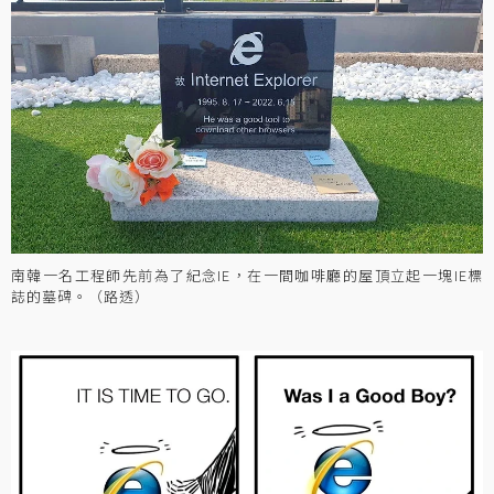
南韓一名工程師先前為了紀念IE，在一間咖啡廳的屋頂立起一塊IE標
誌的墓碑。（路透）