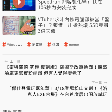
Speedrun 網客製化Win 10在
106秒內安裝完成
VTuber求斗內修電腦卻被當「盤
子」？報價一出掀熱議 SSD竟飆
3倍天價
Windows
瀏覽器
迷因
meme
←
上一篇
《密特羅德 究極 復刻版》薩姆斯改頭換面！脫盔
臉龐更寫實粉絲讚 但有人覺得變老了
下一篇
→
「傑仕登電玩嘉年華」3/18登場松山文創！《洛
克人EXE合集》在台首度展出開放試玩
猜你喜歡