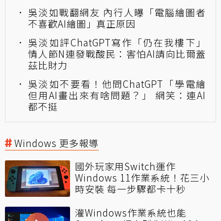
吳淡如戰翻網友 內行人曝「電腦繪圖者
不喜歡AI繪圖」真正原因
吳淡如評ChatGPT寫作「仍在我樓下」
情人節N連發戰酸民：害怕AI請向比爾蓋
茲比財力
吳淡如不要看！他問ChatGPT「學電繪
但用AI畫出來有啥問題？」 網笑：連AI
都不挺
Windows 更多報導
國外玩家用Switch運作
Windows 11作業系統！花三小
時安裝 每一步驟都卡十秒
灌Windows作業系統也能