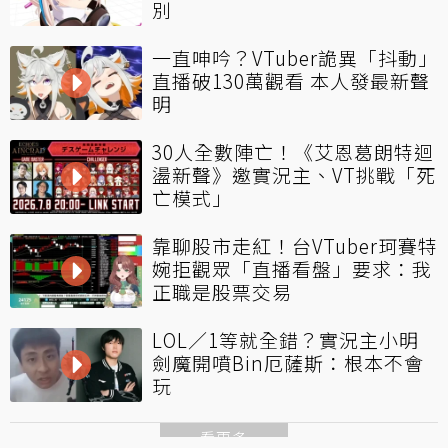
別
一直呻吟？VTuber詭異「抖動」
直播破130萬觀看 本人發最新聲
明
30人全數陣亡！《艾恩葛朗特迴
盪新聲》邀實況主、VT挑戰「死
亡模式」
靠聊股市走紅！台VTuber珂賽特
婉拒觀眾「直播看盤」要求：我
正職是股票交易
LOL／1等就全錯？實況主小明
劍魔開噴Bin厄薩斯：根本不會
玩
看更多