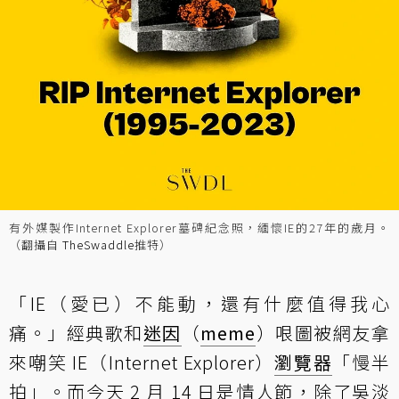
有外媒製作Internet Explorer墓碑紀念照，緬懷IE的27年的歲月。
（翻攝自
TheSwaddle
推特）
「IE（愛已）不能動，還有什麼值得我心
痛。」經典歌和
迷因
（
meme
）哏圖被網友拿
來嘲笑 IE（Internet Explorer）
瀏覽器
「慢半
拍」。而今天 2 月 14 日是情人節，除了吳淡