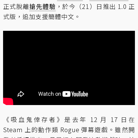
正式脫離
搶先體驗
，於今（21）日推出 1.0 正
式版，追加支援簡體中文。
《吸血鬼倖存者》是去年 12 月 17 日在
Steam 上的動作類 Rogue 彈幕遊戲。雖然開