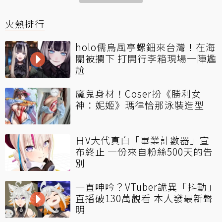
火熱排行
holo儒烏風亭螺鈿來台灣！在海
關被攔下 打開行李箱現場一陣尷
尬
魔鬼身材！Coser扮《勝利女
神：妮姬》瑪律恰那泳裝造型
日V大代真白「畢業計數器」宣
布終止 一份來自粉絲500天的告
別
一直呻吟？VTuber詭異「抖動」
直播破130萬觀看 本人發最新聲
明