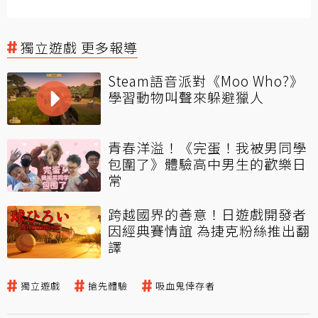
獨立遊戲 更多報導
Steam語音派對《Moo Who?》
學習動物叫聲來躲避獵人
青春洋溢！《完蛋！我被男同學
包圍了》體驗高中男生的歡樂日
常
跨越國界的善意！日遊戲開發者
因經典賽情誼 為捷克粉絲推出翻
譯
獨立遊戲
搶先體驗
吸血鬼倖存者