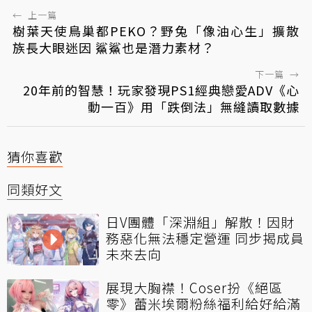
←
上一篇
樹葉天使鳥巢都PEKO？野兔「像油心生」擴散
族長大眼迷因 鯊鯊也是潛力素材？
下一篇
→
20年前的智慧！玩家發現PS1經典戀愛ADV《心
動一百》用「跌倒法」無縫讀取數據
猜你喜歡
同類好文
日V團體「深淵組」解散！因財
務惡化無法穩定營運 同步揭成員
未來去向
展現大胸襟！Coser扮《絕區
零》蕾米埃爾粉絲福利給好給滿