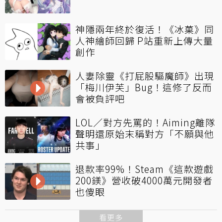
神隱兩年終於復活！《冰菓》同
人神繪師回歸 P站重新上傳大量
創作
人妻除靈《打屁股驅魔師》出現
「梅川伊芙」Bug！這修了反而
會被負評吧
LOL／對方先罵的！Aiming離隊
聲明還原始末稱對方「不願與他
共事」
退款率99%！Steam《這款遊戲
200鎂》營收破4000萬元開發者
也傻眼
看更多