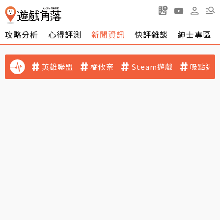
攻略分析
心得評測
新聞資訊
快評雜談
紳士專區
英雄聯盟
橘攸奈
Steam遊戲
吸點迷