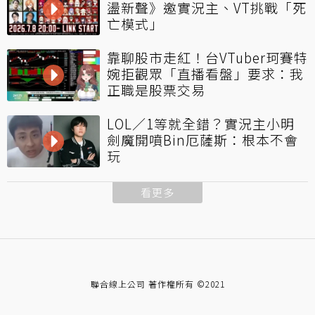
盪新聲》邀實況主、VT挑戰「死
亡模式」
靠聊股市走紅！台VTuber珂賽特
婉拒觀眾「直播看盤」要求：我
正職是股票交易
LOL／1等就全錯？實況主小明
劍魔開噴Bin厄薩斯：根本不會
玩
看更多
聯合線上公司 著作權所有 ©2021