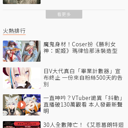
看更多
火熱排行
魔鬼身材！Coser扮《勝利女
神：妮姬》瑪律恰那泳裝造型
日V大代真白「畢業計數器」宣
布終止 一份來自粉絲500天的告
別
一直呻吟？VTuber詭異「抖動」
直播破130萬觀看 本人發最新聲
明
30人全數陣亡！《艾恩葛朗特迴