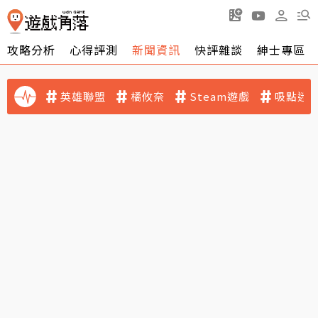
攻略分析
心得評測
新聞資訊
快評雜談
紳士專區
英雄聯盟
橘攸奈
Steam遊戲
吸點迷