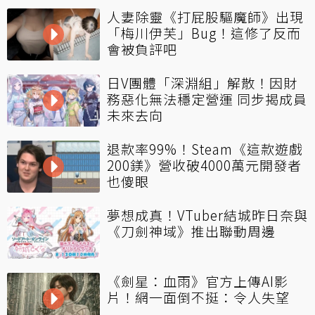
人妻除靈《打屁股驅魔師》出現
「梅川伊芙」Bug！這修了反而
會被負評吧
日V團體「深淵組」解散！因財
務惡化無法穩定營運 同步揭成員
未來去向
退款率99%！Steam《這款遊戲
200鎂》營收破4000萬元開發者
也傻眼
夢想成真！VTuber結城昨日奈與
《刀劍神域》推出聯動周邊
《劍星：血雨》官方上傳AI影
片！網一面倒不挺：令人失望