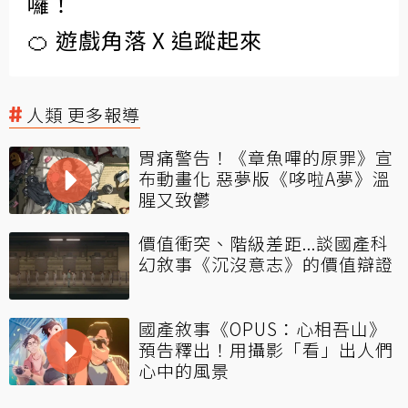
囉！
🍊 遊戲角落 X 追蹤起來
人類 更多報導
胃痛警告！《章魚嗶的原罪》宣
布動畫化 惡夢版《哆啦A夢》溫
腥又致鬱
價值衝突、階級差距...談國產科
幻敘事《沉沒意志》的價值辯證
國產敘事《OPUS：心相吾山》
預告釋出！用攝影「看」出人們
心中的風景