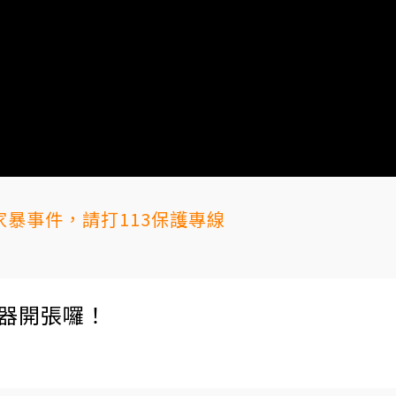
暴事件，請打113保護專線
伺服器開張囉！