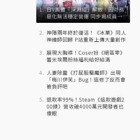
日V團體「深淵組」解散！因財務
惡化無法穩定營運 同步揭成員未
來去向
神隱兩年終於復活！《冰菓》同人
神繪師回歸 P站重新上傳大量創作
展現大胸襟！Coser扮《絕區零》
蕾米埃爾粉絲福利給好給滿
人妻除靈《打屁股驅魔師》出現
「梅川伊芙」Bug！這修了反而會
被負評吧
退款率99%！Steam《這款遊戲2
00鎂》營收破4000萬元開發者也
傻眼