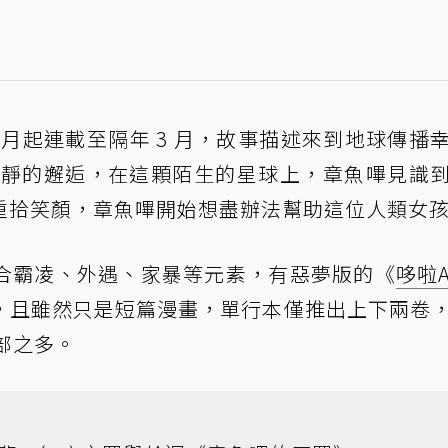
12 月起連載至隔年 3 月，故事描述來到地球傳播
孩小靜的邂逅，在這顆陌生的星球上，章魚嗶見識
重拾笑顏，章魚嗶開始想盡辦法幫助這位人類女
合霸凌、外遇、家暴等元素，有惡夢版的《
哆啦
，且雖然只是短篇漫畫，單行本僅推出上下兩卷
萬部之多。