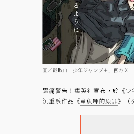
圖／截取自「少年ジャンプ＋」官方 X
胃痛警告！集英社宣布，於《少年
沉重系作品《
章魚嗶的原罪
》（