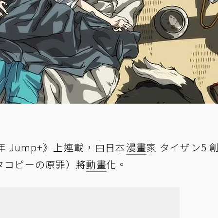
 Jump+》上連載，由日本
漫畫
家 タイザン5 
タコピーの原罪）將
動畫
化。