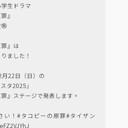
小学生ドラマ
原罪』
㊗️
原罪』は
まりました！
2月22日（日）の
スタ2025」
原罪』ステージで発表します。
さい！
#タコピーの原罪
#タイザン
/9eFZ2VJYhJ