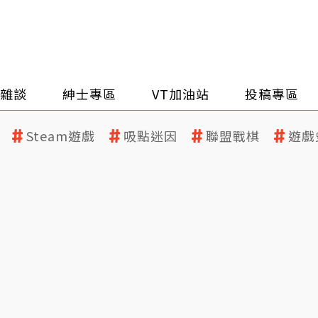
雜談
紳士專區
VT加油站
投稿專區
Steam遊戲
吸點迷因
聯盟戰棋
遊戲