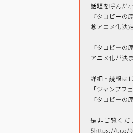
話題を呼んだ
『タコピーの
㊗️アニメ化決定
『タコピーの
アニメ化が決
詳細・続報は1
「ジャンプフェ
『タコピーの
是非ご覧くだ
5
https://t.co