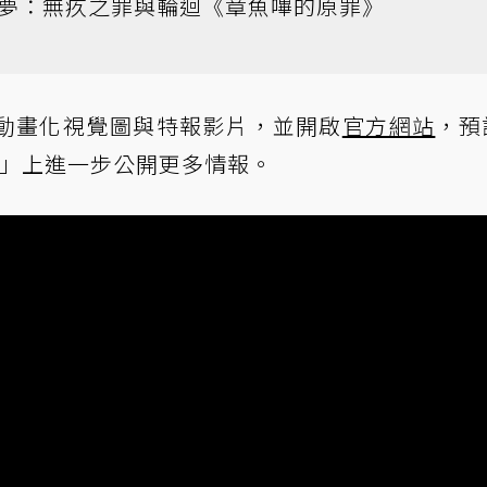
A夢：無疚之罪與輪迴《章魚嗶的原罪》
動畫化視覺圖與特報影片，並開啟
官方網站
，預計
 2025」上進一步公開更多情報。