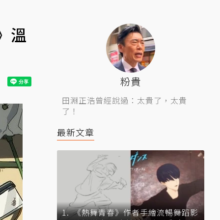
》溫
粉貴
田淵正浩曾經說過：太貴了，太貴
了！
最新文章
《熱舞青春》作者手繪流暢舞蹈影