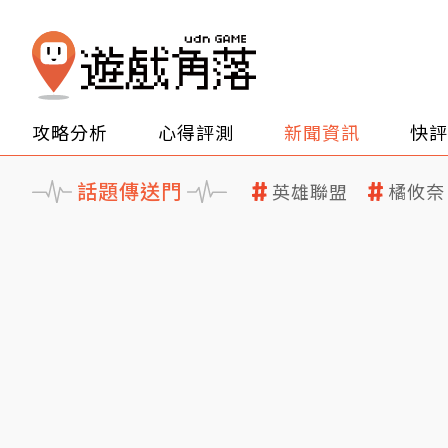
攻略分析
心得評測
新聞資訊
快評
話題傳送門
英雄聯盟
橘攸奈