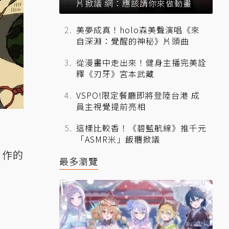
片掀議 網：應該請你來做動畫
美夢成真！holo森美聲演唱《來
自深淵：覺醒的神秘》片頭曲
從漫畫中走出來！健身主播完美詮
釋《刃牙》宮本武藏
VSPO!限定餐廳即將登陸台港 成
員主視覺提前亮相
這樣比較香！《碧藍航線》推千元
「ASMR米」飯糰掀議
創作的
最多瀏覽