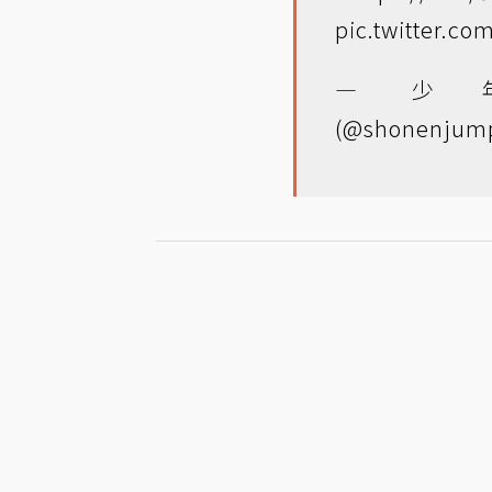
pic.twitter.c
— 
(@shonenjump