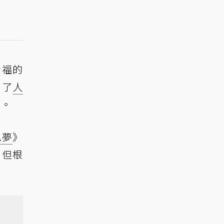
幸福的
到了
人
孩。
A夢
》
，但根