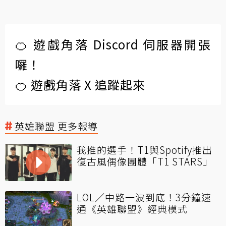
🍊 遊戲角落 Discord 伺服器開張
囉！
🍊 遊戲角落 X 追蹤起來
英雄聯盟 更多報導
我推的選手！T1與Spotify推出
復古風偶像團體「T1 STARS」
LOL／中路一波到底！3分鐘速
通《英雄聯盟》經典模式