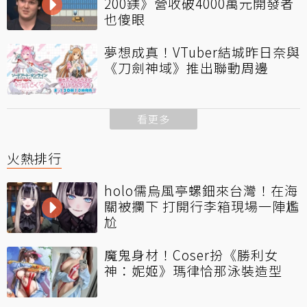
200鎂》營收破4000萬元開發者
也傻眼
夢想成真！VTuber結城昨日奈與
《刀劍神域》推出聯動周邊
看更多
火熱排行
holo儒烏風亭螺鈿來台灣！在海
關被攔下 打開行李箱現場一陣尷
尬
魔鬼身材！Coser扮《勝利女
神：妮姬》瑪律恰那泳裝造型