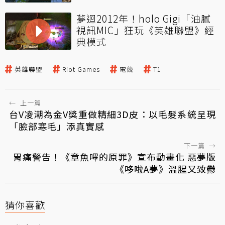
夢迴2012年！holo Gigi「油膩
視訊MIC」狂玩《英雄聯盟》經
典模式
英雄聯盟
Riot Games
電競
T1
←
上一篇
台V凌潮為金V獎重做精細3D皮：以毛髮系統呈現
「臉部寒毛」添真實感
下一篇
→
胃痛警告！《章魚嗶的原罪》宣布動畫化 惡夢版
《哆啦A夢》溫腥又致鬱
猜你喜歡