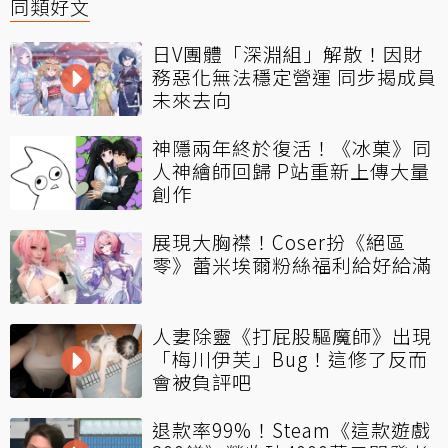
同類好文
日V團體「深淵組」解散！因財
務惡化無法穩定營運 同步揭成員
未來去向
神隱兩年終於復活！《冰菓》同
人神繪師回歸 P站重新上傳大量
創作
展現大胸襟！Coser扮《絕區
零》蕾米埃爾粉絲福利給好給滿
人妻除靈《打屁股驅魔師》出現
「梅川伊芙」Bug！這修了反而
會被負評吧
退款率99%！Steam《這款遊戲