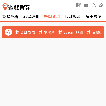
攻略分析
心得評測
新聞資訊
快評雜談
紳士專區
英雄聯盟
橘攸奈
Steam遊戲
吸點迷