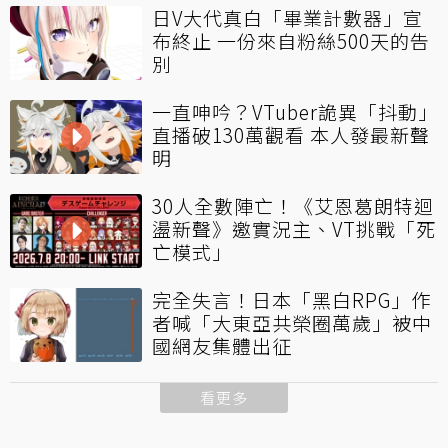
日V大代真白「畢業計數器」宣
布終止 一份來自粉絲500天的告
別
一直呻吟？VTuber詭異「抖動」
直播破130萬觀看 本人發最新聲
明
30人全數陣亡！《艾恩葛朗特迴
盪新聲》邀實況主、VT挑戰「死
亡模式」
完全失言！日本「黑白RPG」作
者喊「大東亞共榮圈萬歲」被中
國網友集體出征
看更多