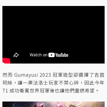
然而 Gumayusi 2023 冠軍造型卻選擇了吉茵
珂絲，讓一票法洛士玩家不禁心碎，因此今年
T1 成功衛冕世界冠軍後也讓他們重燃希望。