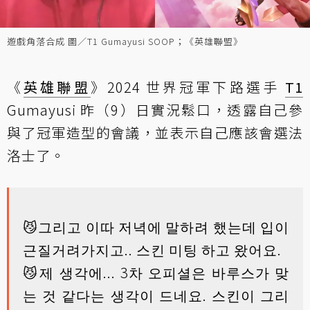
遊戲角落合成 圖／T1 Gumayusi SOOP；《英雄聯盟》
《
英雄聯盟
》2024 世界冠軍下路選手
T1
Gumayusi 昨（9）日實況鬆口，透露自己參
與了冠軍造型的會議，並表示自己應該會選法
洛士了。
😼그리고 이따 저녁에 말하려 했는데 입이
근질거려가지고.. 스킨 미팅 하고 왔어요.
😼제 생각에... 3차 오피셜은 바루스가 맞
는 것 같다는 생각이 드네요. 스킨이 그리