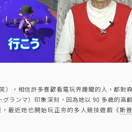
笑），相信許多喜歡看電玩界趣聞的人，都對
ーマーグランマ）印象深刻，因為她以 90 多歲的高
戲，最近她也開始玩正夯的多人競技遊戲《
斯