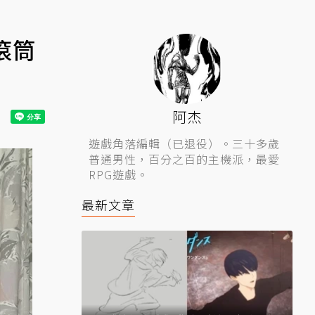
滾筒
阿杰
遊戲角落編輯（已退役）。三十多歲
普通男性，百分之百的主機派，最愛
RPG遊戲。
最新文章