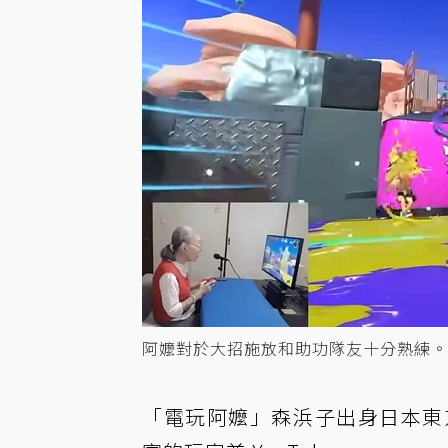
阿嬤對於大招施放和助功隊友十分熟練。圖 / 
「電玩阿嬤」森浜子出身日本東京淺