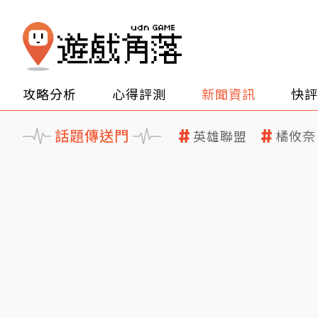
攻略分析
心得評測
新聞資訊
快評
話題傳送門
英雄聯盟
橘攸奈