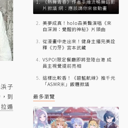
《熱舞青春》作者手繪流暢舞蹈影
片掀議 網：應該請你來做動畫
美夢成真！holo森美聲演唱《來
自深淵：覺醒的神秘》片頭曲
從漫畫中走出來！健身主播完美詮
釋《刃牙》宮本武藏
VSPO!限定餐廳即將登陸台港 成
員主視覺提前亮相
這樣比較香！《碧藍航線》推千元
「ASMR米」飯糰掀議
森浜子
齡，到
最多瀏覽
普拉遁