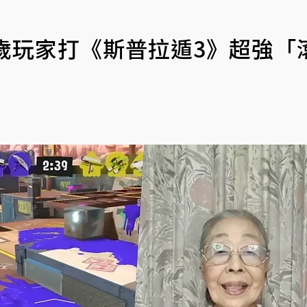
歲玩家打《斯普拉遁3》超強「