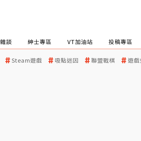
雜談
紳士專區
VT加油站
投稿專區
Steam遊戲
吸點迷因
聯盟戰棋
遊戲