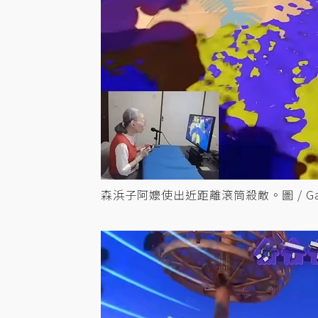
森浜子阿嬤使出近距離滾筒殺敵。圖 / Game