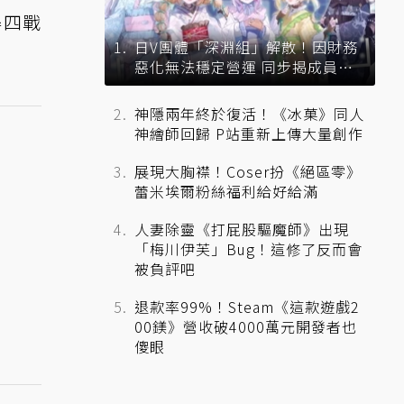
得四戰
日V團體「深淵組」解散！因財務
惡化無法穩定營運 同步揭成員未
來去向
神隱兩年終於復活！《冰菓》同人
神繪師回歸 P站重新上傳大量創作
展現大胸襟！Coser扮《絕區零》
蕾米埃爾粉絲福利給好給滿
人妻除靈《打屁股驅魔師》出現
「梅川伊芙」Bug！這修了反而會
被負評吧
退款率99%！Steam《這款遊戲2
00鎂》營收破4000萬元開發者也
傻眼