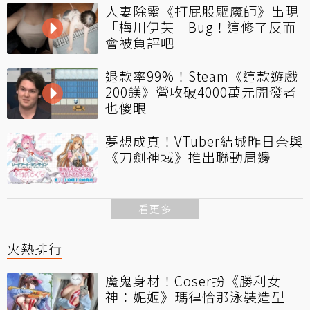
人妻除靈《打屁股驅魔師》出現
「梅川伊芙」Bug！這修了反而
會被負評吧
退款率99%！Steam《這款遊戲
200鎂》營收破4000萬元開發者
也傻眼
夢想成真！VTuber結城昨日奈與
《刀劍神域》推出聯動周邊
看更多
火熱排行
魔鬼身材！Coser扮《勝利女
神：妮姬》瑪律恰那泳裝造型