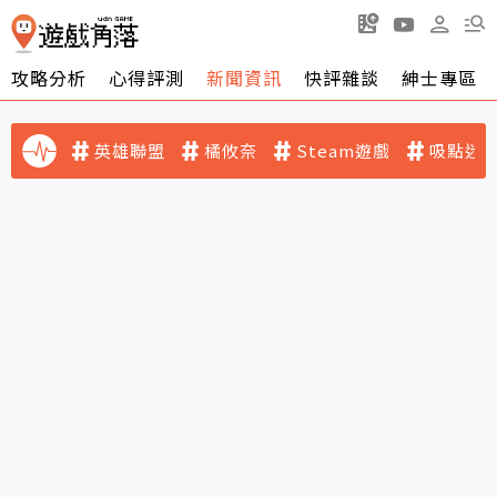
攻略分析
心得評測
新聞資訊
快評雜談
紳士專區
英雄聯盟
橘攸奈
Steam遊戲
吸點迷