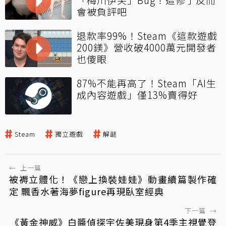
會被負評吧
退款率99%！Steam《這款遊戲
200鎂》營收破4000萬元開發者
也傻眼
87%不能再高了！Steam「AI生
成內容遊戲」僅13%賣得好
Steam
獨立遊戲
解謎
←
上一篇
被褥立體化！《戀上換裝娃娃》動畫續篇製作確
定 飄香水著海夢figure再現臥室經典
下一篇
→
《黃金神威》白醬偵探宇佐美現身第4季主視覺登