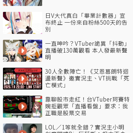
日V大代真白「畢業計數器」宣
布終止 一份來自粉絲500天的告
別
一直呻吟？VTuber詭異「抖動」
直播破130萬觀看 本人發最新聲
明
30人全數陣亡！《艾恩葛朗特迴
盪新聲》邀實況主、VT挑戰「死
亡模式」
靠聊股市走紅！台VTuber珂賽特
婉拒觀眾「直播看盤」要求：我
正職是股票交易
LOL／1等就全錯？實況主小明