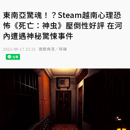
東南亞驚魂！？Steam越南心理恐
怖《死亡：神虫》壓倒性好評 在河
內遭遇神秘驚悚事件
2022-09-17 22:21
遊戲角落／啄雞