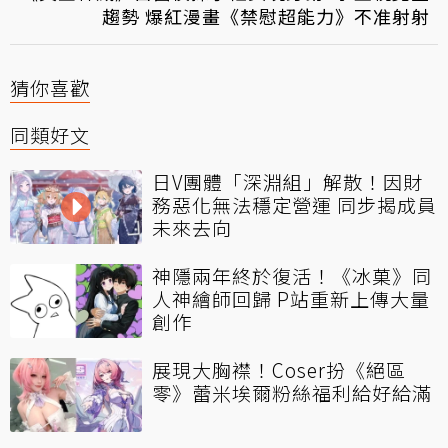
趨勢 爆紅漫畫《禁慰超能力》不准射射
猜你喜歡
同類好文
日V團體「深淵組」解散！因財
務惡化無法穩定營運 同步揭成員
未來去向
神隱兩年終於復活！《冰菓》同
人神繪師回歸 P站重新上傳大量
創作
展現大胸襟！Coser扮《絕區
零》蕾米埃爾粉絲福利給好給滿