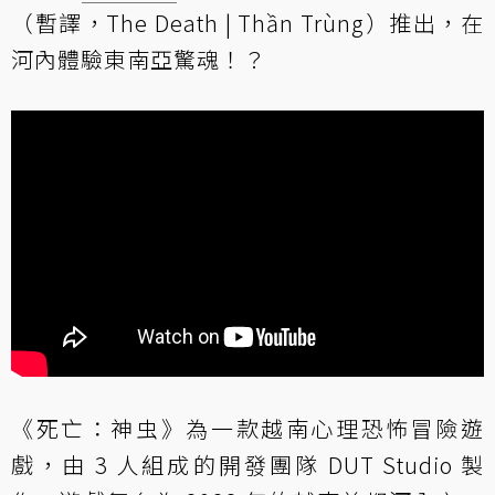
（暫譯，The Death | Thần Trùng）推出，在
河內體驗東南亞驚魂！？
《死亡：神虫》為一款越南心理恐怖冒險遊
戲，由 3 人組成的開發團隊 DUT Studio 製