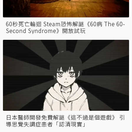
60秒死亡輪迴 Steam恐怖解謎《60病 The 60-
Second Syndrome》開放試玩
日本醫師開發免費解謎《這不過是個遊戲》 引
導思覺失調症患者「認清現實」