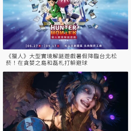
《獵人》大型實境解謎遊戲暑假降臨台北松
菸！在貪婪之島和磊札打躲避球