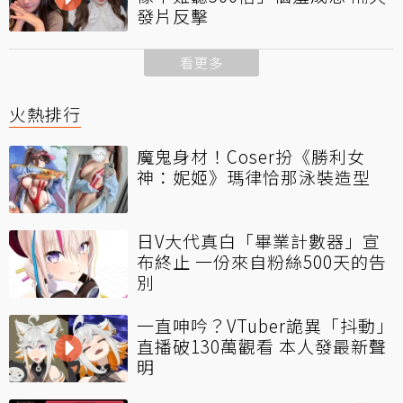
發片反擊
看更多
火熱排行
魔鬼身材！Coser扮《勝利女
神：妮姬》瑪律恰那泳裝造型
日V大代真白「畢業計數器」宣
布終止 一份來自粉絲500天的告
別
一直呻吟？VTuber詭異「抖動」
直播破130萬觀看 本人發最新聲
明