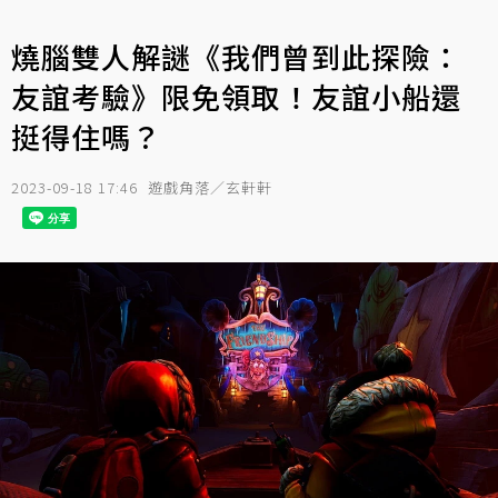
燒腦雙人解謎《我們曾到此探險：
友誼考驗》限免領取！友誼小船還
挺得住嗎？
2023-09-18 17:46
遊戲角落／玄軒軒