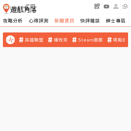
攻略分析
心得評測
新聞資訊
快評雜談
紳士專區
英雄聯盟
橘攸奈
Steam遊戲
吸點迷