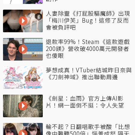
人妻除靈《打屁股驅魔師》出現
「梅川伊芙」Bug！這修了反而
會被負評吧
退款率99%！Steam《這款遊戲
200鎂》營收破4000萬元開發者
也傻眼
夢想成真！VTuber結城昨日奈與
《刀劍神域》推出聯動周邊
《劍星：血雨》官方上傳AI影
片！網一面倒不挺：令人失望
輸不起？日翻唱歌手被酸「比想
像中難聽500倍」惱羞成怒 隔天