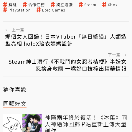
解謎
合作任務
獨立遊戲
Steam
Xbox
PlayStation
Epic Games
←
上一篇
娜個女人回歸！日本VTuber「無日縫猫」人類造
型亮相 holoX琉衣媽媽設計
下一篇
→
Steam紳士潛行《不戰鬥的女忍者桔梗》半妖女
忍捨身救國 一嘴好口技榨出精華情報
猜你喜歡
同類好文
神隱兩年終於復活！《冰菓》同
人神繪師回歸 P站重新上傳大量
創作