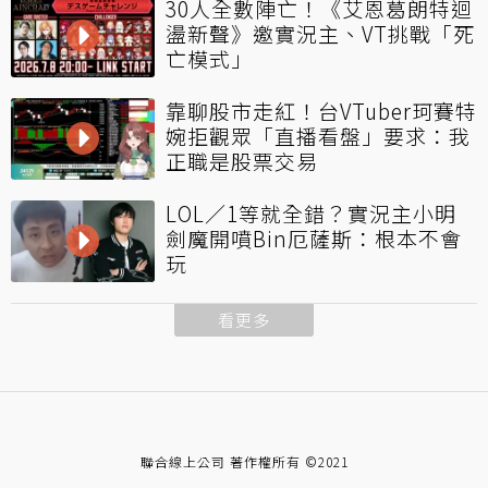
30人全數陣亡！《艾恩葛朗特迴
盪新聲》邀實況主、VT挑戰「死
亡模式」
靠聊股市走紅！台VTuber珂賽特
婉拒觀眾「直播看盤」要求：我
正職是股票交易
LOL／1等就全錯？實況主小明
劍魔開噴Bin厄薩斯：根本不會
玩
看更多
聯合線上公司 著作權所有 ©2021