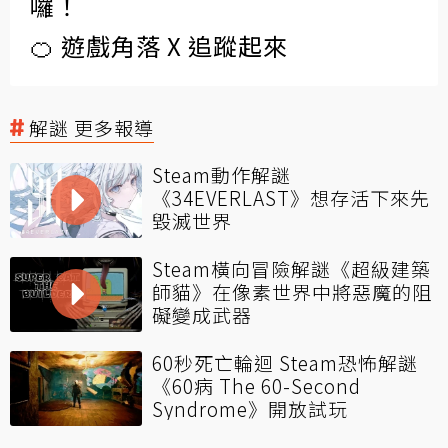
囉！
🍊 遊戲角落 X 追蹤起來
解謎 更多報導
Steam動作解謎
《34EVERLAST》想存活下來先
毀滅世界
Steam橫向冒險解謎《超級建築
師貓》在像素世界中將惡魔的阻
礙變成武器
60秒死亡輪迴 Steam恐怖解謎
《60病 The 60-Second
Syndrome》開放試玩