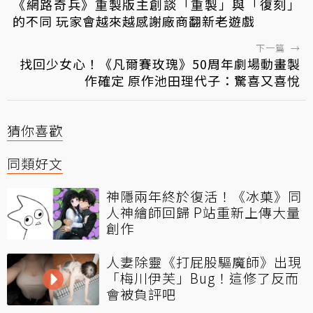
《網路奇兵》重製版主創談「重製」與「復刻」
的不同 玩家會越來越感謝廠商翻新老遊戲
下一篇
→
找回少女心！《凡爾賽玫瑰》50周年劇場動畫製
作確定 原作池田理代子：驚喜又喜悅
猜你喜歡
同類好文
神隱兩年終於復活！《冰菓》同
人神繪師回歸 P站重新上傳大量
創作
人妻除靈《打屁股驅魔師》出現
「梅川伊芙」Bug！這修了反而
會被負評吧