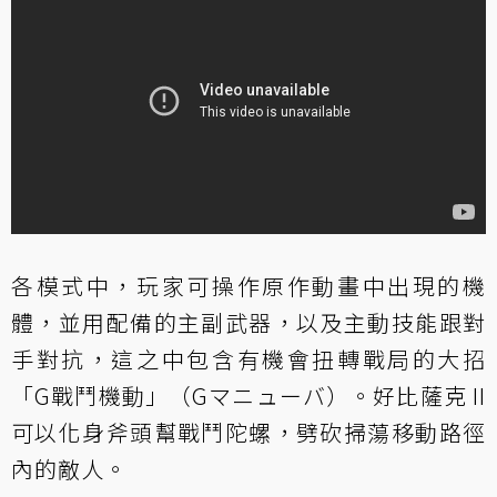
各模式中，玩家可操作原作動畫中出現的機
體，並用配備的主副武器，以及主動技能跟對
手對抗，這之中包含有機會扭轉戰局的大招
「G戰鬥機動」（Gマニューバ）。好比薩克 II
可以化身斧頭幫戰鬥陀螺，劈砍掃蕩移動路徑
內的敵人。