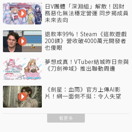
日V團體「深淵組」解散！因財
務惡化無法穩定營運 同步揭成員
未來去向
退款率99%！Steam《這款遊戲
200鎂》營收破4000萬元開發者
也傻眼
夢想成真！VTuber結城昨日奈與
《刀劍神域》推出聯動周邊
《劍星：血雨》官方上傳AI影
片！網一面倒不挺：令人失望
看更多