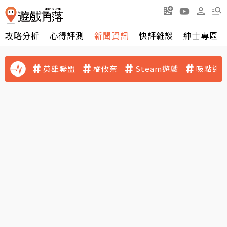
攻略分析
心得評測
新聞資訊
快評雜談
紳士專區
英雄聯盟
橘攸奈
Steam遊戲
吸點迷