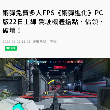
鋼彈免費多人FPS《鋼彈進化》PC
版22日上線 駕駛機體搶點、佔領、
破壞！
2022-09-07 11:25
遊戲角落／啄雞