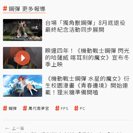
鋼彈 更多報導
台場「獨角獸鋼彈」8月底退役
最終紀念活動同步展開
睽違四年！《機動戰士鋼彈 閃光
的哈薩威 喀耳刻的魔女》宣布冬
季上映
《機動戰士鋼彈 水星的魔女》衍
生校園漫畫《青春邊境》開始連
載！狸米糖準備開嗑
鋼彈
萬代南夢宮
FPS
PC
←
上一篇