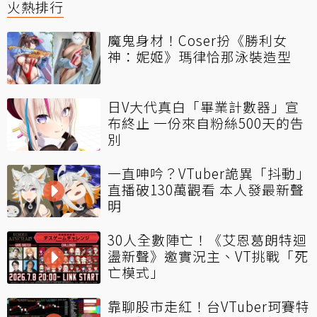
火熱排行
魔鬼身材！Coser扮《勝利女
神：妮姬》瑪律恰那泳裝造型
日V大代真白「畢業計數器」宣
布終止 一份來自粉絲500天的告
別
一直呻吟？VTuber詭異「抖動」
直播破130萬觀看 本人發最新聲
明
30人全數陣亡！《艾恩葛朗特迴
盪新聲》邀實況主、VT挑戰「死
亡模式」
靠聊股市走紅！台VTuber珂賽特