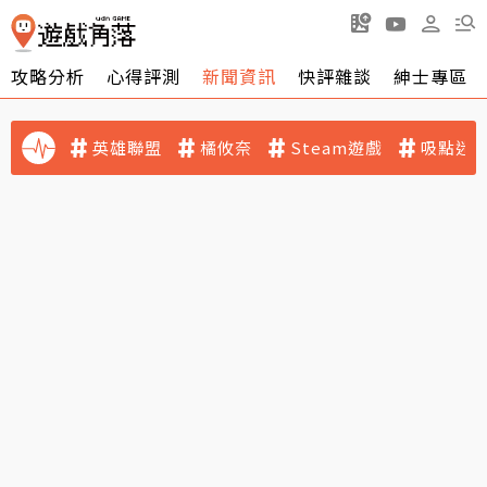
攻略分析
心得評測
新聞資訊
快評雜談
紳士專區
英雄聯盟
橘攸奈
Steam遊戲
吸點迷