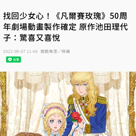
找回少女心！《凡爾賽玫瑰》50周
年劇場動畫製作確定 原作池田理代
子：驚喜又喜悅
2022-09-07 11:46
遊戲角落／啄雞