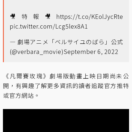
🎥特報🎥
https://t.co/KEolJycRte
pic.twitter.com/Lcg5lex8A1
— 劇場アニメ「ベルサイユのばら」公式
(@verbara_movie)
September 6, 2022
《凡爾賽玫瑰》劇場版動畫上映日期尚未公
開，有興趣了解更多資訊的讀者追蹤官方推特
或官方網站。