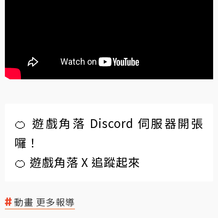
🍊 遊戲角落 Discord 伺服器開張
囉！
🍊 遊戲角落 X 追蹤起來
動畫 更多報導