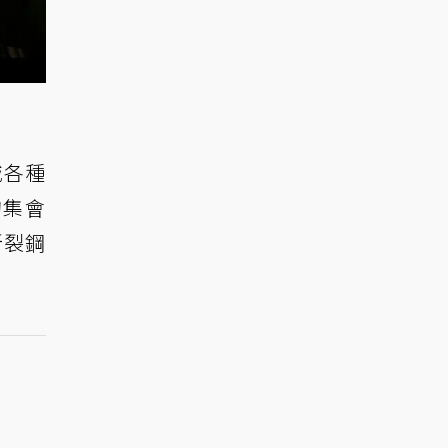
城各種
的集會
斷裂鋼