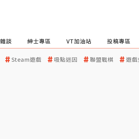
雜談
紳士專區
VT加油站
投稿專區
Steam遊戲
吸點迷因
聯盟戰棋
遊戲