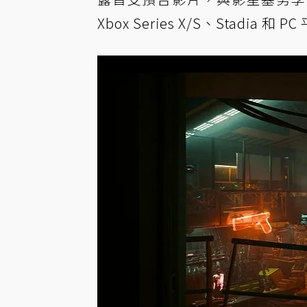
Xbox Series X/S、Stadia 和