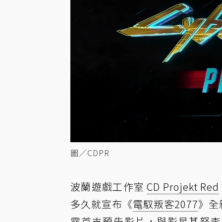
圖／CDPR
波蘭遊戲工作室
CD Projekt Red
多久就宣布《
電馭叛客2077
》全
露首支預告影片，與影星基努李維飾