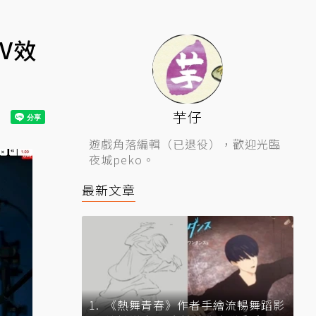
V效
芋仔
遊戲角落編輯（已退役），歡迎光臨
夜城peko。
最新文章
《熱舞青春》作者手繪流暢舞蹈影