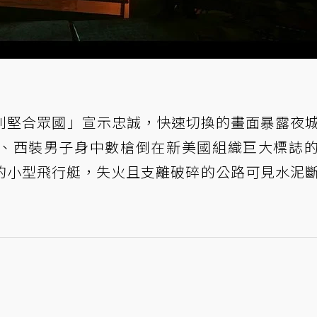
美利堅合眾國」宣示忠誠，快速切換的畫面暴露夜
、西裝男子身中數槍倒在新美國組織巨大標誌
的小型飛行艇，失火且支離破碎的公路可見水泥