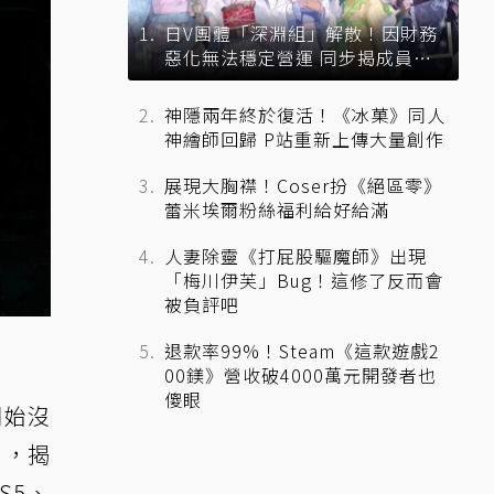
日V團體「深淵組」解散！因財務
惡化無法穩定營運 同步揭成員未
來去向
神隱兩年終於復活！《冰菓》同人
神繪師回歸 P站重新上傳大量創作
展現大胸襟！Coser扮《絕區零》
蕾米埃爾粉絲福利給好給滿
人妻除靈《打屁股驅魔師》出現
「梅川伊芙」Bug！這修了反而會
被負評吧
退款率99%！Steam《這款遊戲2
00鎂》營收破4000萬元開發者也
傻眼
開始沒
），揭
S5、