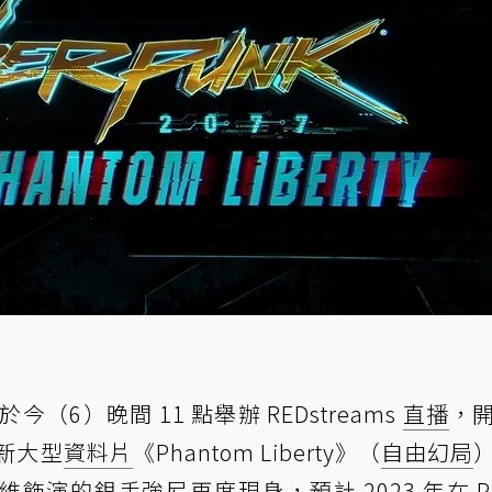
於今（6）晚間 11 點舉辦 REDstreams
直播
，
新大型
資料片
《Phantom Liberty》（
自由幻局
演的銀手強尼再度現身，預計 2023 年在 P