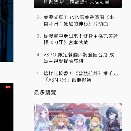
片掀議 網：應該請你來做動畫
美夢成真！holo森美聲演唱《來
自深淵：覺醒的神秘》片頭曲
從漫畫中走出來！健身主播完美詮
釋《刃牙》宮本武藏
VSPO!限定餐廳即將登陸台港 成
員主視覺提前亮相
這樣比較香！《碧藍航線》推千元
「ASMR米」飯糰掀議
最多瀏覽