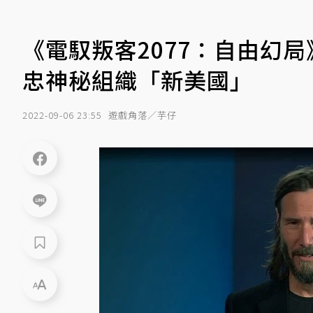
《電馭叛客2077：自由幻局
忠神秘組織「新美國」
2022-09-06 23:55
遊戲角落／芋仔