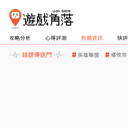
攻略分析
心得評測
新聞資訊
快評
話題傳送門
英雄聯盟
橘攸奈