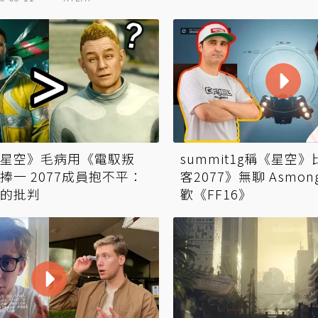
星空》毛病用《電馭叛
summit1g稱《星空
捧一 2077成員抱不平：
客2077》無聊 Asmon
的批判
歡《FF16》