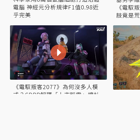
電腦 神經元分析規律F1值0.98近
《電馭叛
乎完美
肢竟是荒
《電馭叛客2077》為何沒多人模
式？CDPR解釋「上市踩雷」讓計
腦袋被駭
畫生變
2077
噥又狂笑