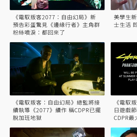
《電馭叛客2077：自由幻局》新
美學生新
預告彩蛋驚見《邊緣行者》主角群
士生活 
粉絲噴淚：都回來了
《電馭叛客：自由幻局》總監將接
《電馭叛
續執導《2077》續作 稱CDPR已擺
日遊戲節
脫加班地獄
CDPR