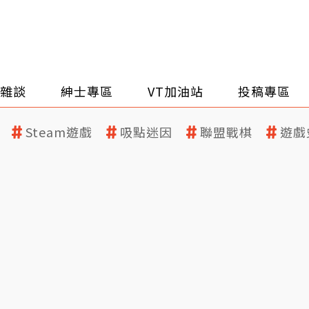
雜談
紳士專區
VT加油站
投稿專區
Steam遊戲
吸點迷因
聯盟戰棋
遊戲