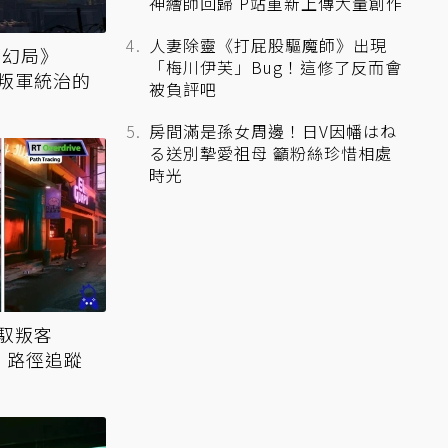
神繪師回歸 P站重新上傳大量創作
人妻除靈《打屁股驅魔師》出現
由幻局》
「梅川伊芙」Bug！這修了反而會
叛軍統治的
被負評吧
房間滿是孫女周邊！日V因幡はね
る送別摯愛祖母 籲粉絲珍惜相處
時光
電馭叛客
線 路徑追蹤