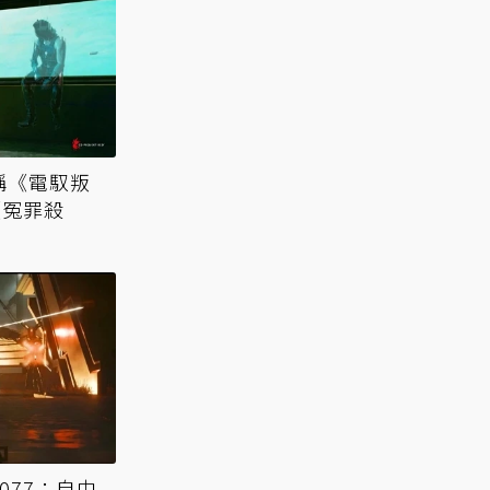
稱《電馭叛
《冤罪殺
077：自由