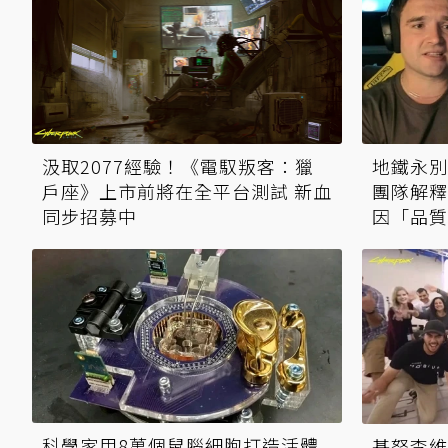
汲取2077經驗！《電馭叛客：獵
地鐵永別
戶座》上市前將在全平台測試 新血
團隊解釋
同步招募中
因「品質
科學家用8萬個鼠腦細胞打造活體
基努李維