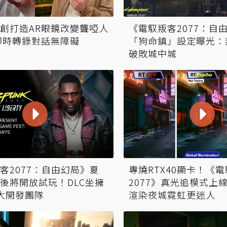
創打造AR眼鏡改變聾啞人
《電馭叛客2077：自
即時轉錄對話無障礙
「狗命鎮」設定曝光：
破敗城中城
客2077：自由幻局》夏
專燒RTX40顯卡！《
後將開放試玩！DLC坐擁
2077》真光追模式上
最大開發團隊
渲染夜城霓虹更迷人