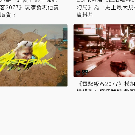
客2077》玩家發現他義
幻局》為「史上最大規
版貨？
資料片
《電馭叛客2077》模
機錯亂」癲狂狀態 救
幻聽？《電馭叛客
針神經阻斷劑
》惡地巨岩搭訕玩家 反覆咕
超詭異