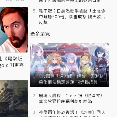
輸不起？日翻唱歌手被酸「比想像
中難聽500倍」惱羞成怒 隔天發片
反擊
最多瀏覽
》比《電馭叛
gold則更喜
日V團體「深淵組」解散！因財務
惡化無法穩定營運 同步揭成員未
來去向
展現大胸襟！Coser扮《絕區零》
蕾米埃爾粉絲福利給好給滿
神隱兩年終於復活！《冰菓》同人