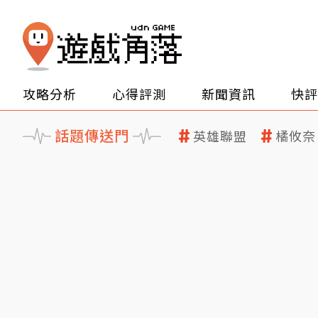
攻略分析
心得評測
新聞資訊
快評
話題傳送門
英雄聯盟
橘攸奈