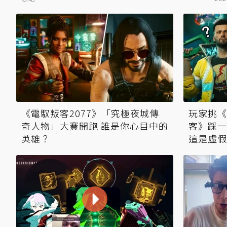
《電馭叛客2077》「究極夜城傳
玩家挑《
奇人物」大賽開跑 誰是你心目中的
客》踩一
英雄？
這是虛假