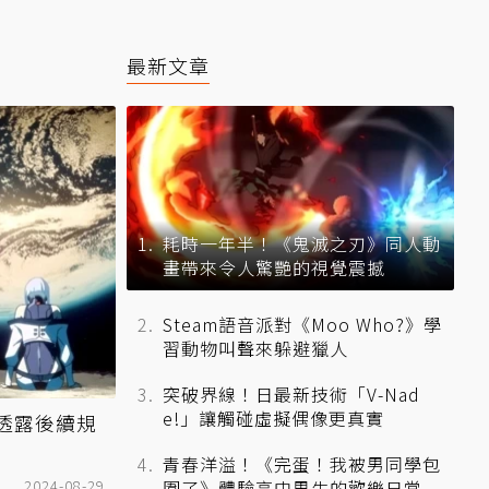
最新文章
耗時一年半！《鬼滅之刃》同人動
畫帶來令人驚艷的視覺震撼
Steam語音派對《Moo Who?》學
習動物叫聲來躲避獵人
突破界線！日最新技術「V-Nad
e!」讓觸碰虛擬偶像更真實
透露後續規
青春洋溢！《完蛋！我被男同學包
2024-08-29
圍了》體驗高中男生的歡樂日常