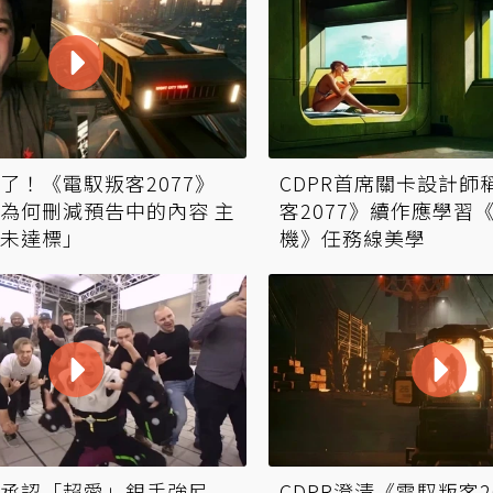
了！《電馭叛客2077》
CDPR首席關卡設計師
為何刪減預告中的內容 主
客2077》續作應學習
未達標」
機》任務線美學
承認「超愛」銀手強尼
CDPR澄清《電馭叛客2