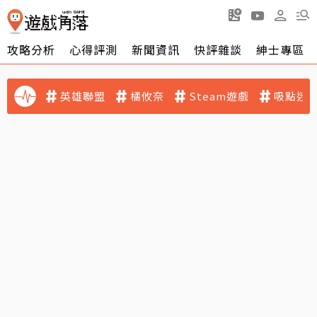
攻略分析
心得評測
新聞資訊
快評雜談
紳士專區
英雄聯盟
橘攸奈
Steam遊戲
吸點迷