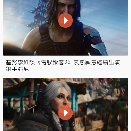
基努李維談《電馭叛客2》表態願意繼續出演
銀手強尼