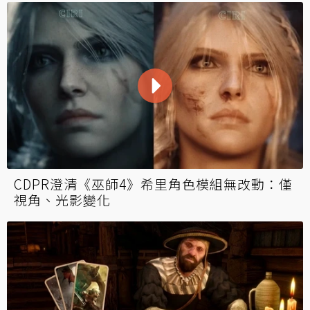
CDPR澄清《巫師4》希里角色模組無改動：僅
視角、光影變化