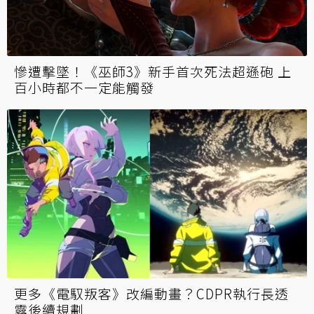
驚不驚喜？《電馭叛客2077》2.22版更新要來
了 CDPR預告11號直播揭曉