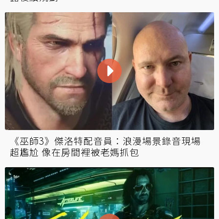
CDPR 《巫師》新作「北極星計劃」進入400
人全面開發階段！
慘遭擊墜！《巫師3》新手首次死法超遜砲 上
百小時都不一定能觸發