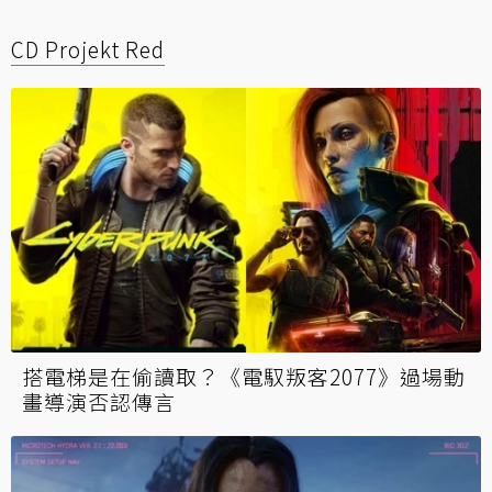
CD Projekt Red
搭電梯是在偷讀取？《電馭叛客2077》過場動
畫導演否認傳言