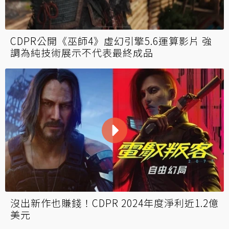
CDPR公開《巫師4》虛幻引擎5.6運算影片 強
調為純技術展示不代表最終成品
沒出新作也賺錢！CDPR 2024年度淨利近1.2億
美元