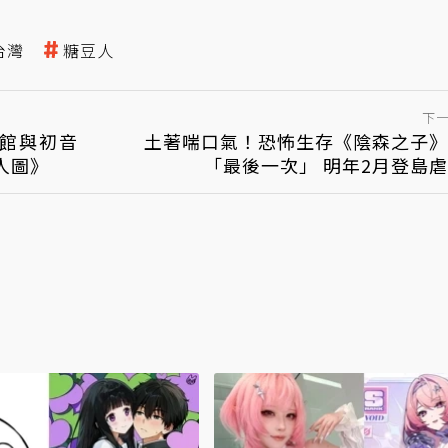
台灣
糖豆人
下
物館與初音
土著喘口氣！恐怖生存《陰森之子》
人圖》
「最後一次」 明年2月登島