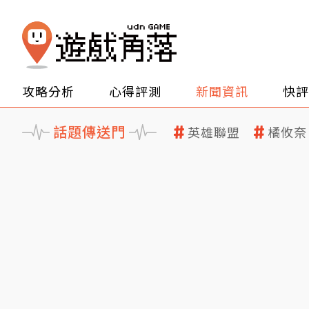
攻略分析
心得評測
新聞資訊
快評
話題傳送門
英雄聯盟
橘攸奈