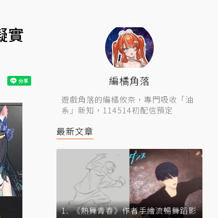
擬實
編橘角落
遊戲角落的編橘攸奈，專門吸收「油
系」新知，114514初配信預定
最新文章
《熱舞青春》作者手繪流暢舞蹈影