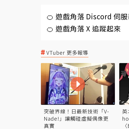
🍊 遊戲角落 Discord 
🍊 遊戲角落 X 追蹤起來
VTuber 更多報導
英
突破界線！日最新技術「V-
h
Nade!」讓觸碰虛擬偶像更
〈
真實