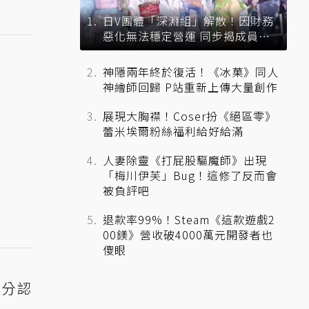
日V團體「深淵組」解散！因財務
惡化無法穩定營運 同步揭成員未
來去向
神隱兩年終於復活！《冰菓》同人
神繪師回歸 P站重新上傳大量創作
展現大胸襟！Coser扮《絕區零》
蕾米埃爾粉絲福利給好給滿
人妻除靈《打屁股驅魔師》出現
「梅川伊芙」Bug！這修了反而會
被負評吧
退款率99%！Steam《這款遊戲2
00鎂》營收破4000萬元開發者也
傻眼
身分認