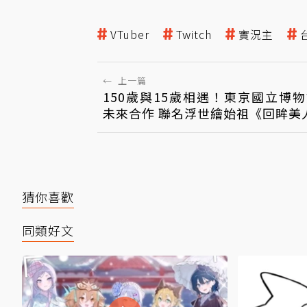
群
VTuber
Twitch
實況主
←
上一篇
150歲與15歲相遇！東京國立博
未來合作 聯名浮世繪始祖《回眸美
猜你喜歡
同類好文