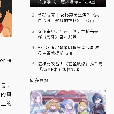
片掀議 網：應該請你來做動畫
美夢成真！holo森美聲演唱《來
自深淵：覺醒的神秘》片頭曲
從漫畫中走出來！健身主播完美詮
釋《刃牙》宮本武藏
VSPO!限定餐廳即將登陸台港 成
員主視覺提前亮相
er
特
這樣比較香！《碧藍航線》推千元
「ASMR米」飯糰掀議
最多瀏覽
增長，
 的興
 上的