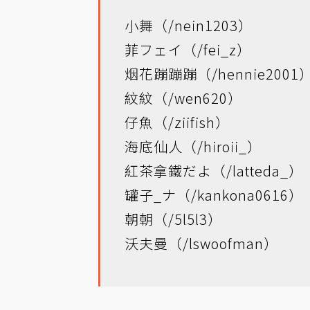
小舞（/nein1203）
菲フェイ（/fei_z）
烟花蹦蹦蹦（/hennie2001
紋紋（/wen620）
仔魚（/ziifish）
海底仙人（/hiroii_）
紅茶拿鐵だよ（/latteda_）
罐子_ナ（/kankona0616）
朝朝（/5l5l3）
沃夫曼（/lswoofman）