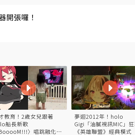
伺服器開張囉！
才教育！2歲女兒跟著
夢迴2012年！holo
olo船長新歌
Gigi「油膩視訊MIC」
BooooM!!!〉唱跳融化社
《英雄聯盟》經典模式