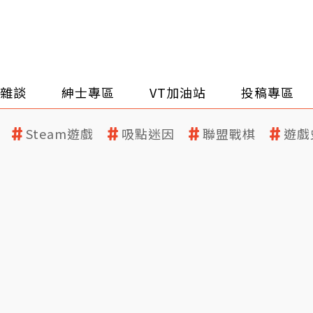
雜談
紳士專區
VT加油站
投稿專區
Steam遊戲
吸點迷因
聯盟戰棋
遊戲