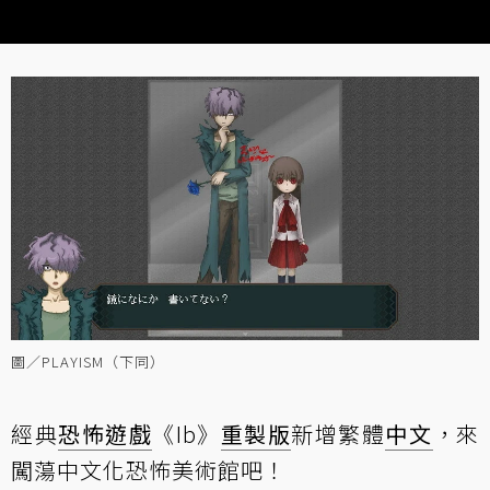
圖／PLAYISM（下同）
經典
恐怖遊戲
《Ib》
重製版
新增繁體
中文
，來
闖蕩中文化恐怖美術館吧！