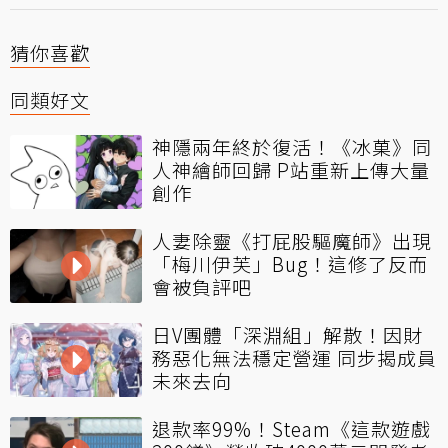
猜你喜歡
同類好文
神隱兩年終於復活！《冰菓》同
人神繪師回歸 P站重新上傳大量
創作
人妻除靈《打屁股驅魔師》出現
「梅川伊芙」Bug！這修了反而
會被負評吧
日V團體「深淵組」解散！因財
務惡化無法穩定營運 同步揭成員
未來去向
退款率99%！Steam《這款遊戲