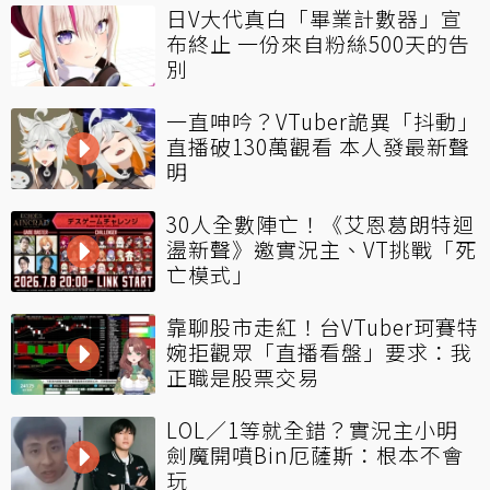
日V大代真白「畢業計數器」宣
布終止 一份來自粉絲500天的告
別
一直呻吟？VTuber詭異「抖動」
直播破130萬觀看 本人發最新聲
明
30人全數陣亡！《艾恩葛朗特迴
盪新聲》邀實況主、VT挑戰「死
亡模式」
靠聊股市走紅！台VTuber珂賽特
婉拒觀眾「直播看盤」要求：我
正職是股票交易
LOL／1等就全錯？實況主小明
劍魔開噴Bin厄薩斯：根本不會
玩