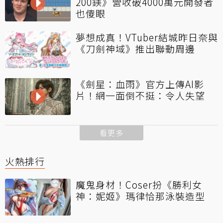
200鎂》營收破4000萬元開發者
也傻眼
夢想成真！VTuber結城昨日奈與
《刀劍神域》推出聯動周邊
《劍星：血雨》官方上傳AI影
片！網一面倒不挺：令人失望
看更多
火熱排行
魔鬼身材！Coser扮《勝利女
神：妮姬》瑪律恰那泳裝造型