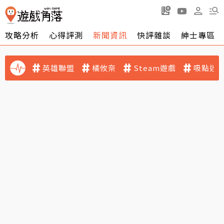
攻略分析
心得評測
新聞資訊
快評雜談
紳士專區
英雄聯盟
橘攸奈
Steam遊戲
吸點迷