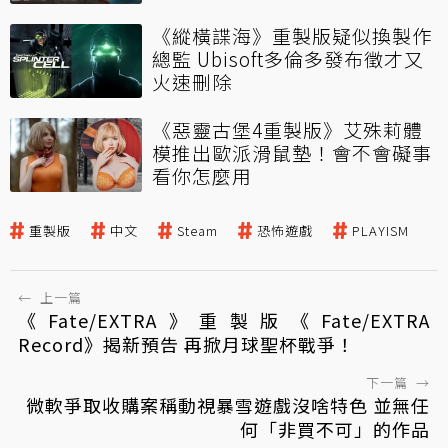
《縱橫諜海》重製版疑似換製作
總監 Ubisoft多倫多發布徵才又
火速刪除
《惡靈古堡4重製版》艾殊莉體
模推出歐派滑鼠墊！會不會礙事
看你怎麼用
重製版
中文
Steam
恐怖遊戲
PLAYISM
←
上一篇
《Fate/EXTRA》重製版《Fate/EXTRA
Record》揭新預告 再掀月球聖杯戰爭！
下一篇
→
微軟爭取收購案稱動視暴雪遊戲沒啥特色 並無任
何「非買不可」的作品