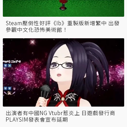
Steam壓倒性好評《Ib》重製版新增繁中 出發
參觀中文化恐怖美術館！
出演者有中國NG Vtubr惹炎上 日遊戲發行商
PLAYSIM發表會宣布延期