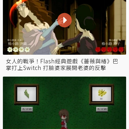
女人的戰爭！Flash經典遊戲《薔薇與椿》巴
掌打上Switch 打臉婆家展開老婆的反擊