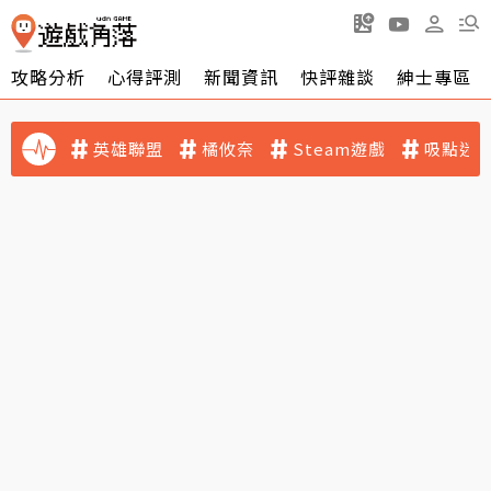
攻略分析
心得評測
新聞資訊
快評雜談
紳士專區
英雄聯盟
橘攸奈
Steam遊戲
吸點迷