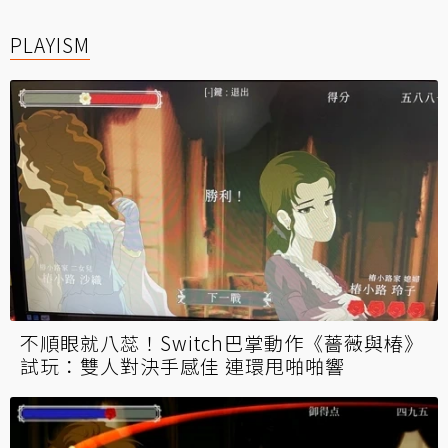
PLAYISM
不順眼就八蕊！Switch巴掌動作《薔薇與椿》
試玩：雙人對決手感佳 連環甩啪啪響