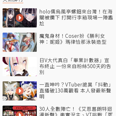
holo儒烏風亭螺鈿來台灣！在海
關被攔下 打開行李箱現場一陣尷
尬
魔鬼身材！Coser扮《勝利女
神：妮姬》瑪律恰那泳裝造型
日V大代真白「畢業計數器」宣
布終止 一份來自粉絲500天的告
別
一直呻吟？VTuber詭異「抖動」
直播破130萬觀看 本人發最新聲
明
30人全數陣亡！《艾恩葛朗特迴
盪新聲》邀實況主、VT挑戰「死