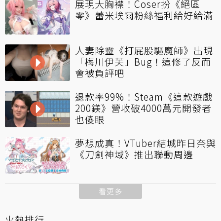
展現大胸襟！Coser扮《絕區
零》蕾米埃爾粉絲福利給好給滿
人妻除靈《打屁股驅魔師》出現
「梅川伊芙」Bug！這修了反而
會被負評吧
退款率99%！Steam《這款遊戲
200鎂》營收破4000萬元開發者
也傻眼
夢想成真！VTuber結城昨日奈與
《刀劍神域》推出聯動周邊
看更多
火熱排行