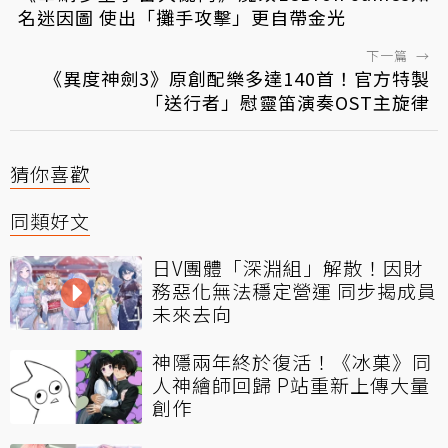
名迷因圖 使出「攤手攻擊」更自帶金光
下一篇
→
《異度神劍3》原創配樂多達140首！官方特製
「送行者」慰靈笛演奏OST主旋律
猜你喜歡
同類好文
日V團體「深淵組」解散！因財
務惡化無法穩定營運 同步揭成員
未來去向
神隱兩年終於復活！《冰菓》同
人神繪師回歸 P站重新上傳大量
創作