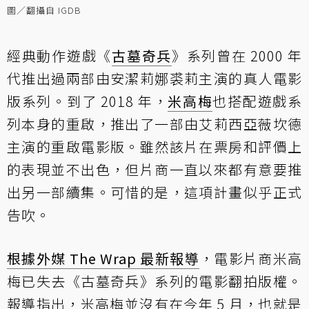
圖／翻攝自 IGDB
經典動作遊戲《
古墓奇兵
》系列曾在 2000 年
代推出過兩部由安潔莉娜裘莉主演的真人電影
版系列。到了 2018 年，
米高梅
也搭配遊戲系
列本身的重啟，推出了一部由艾莉西亞薇坎德
主演的重啟電影版。雖然該片在票房和評價上
的表現並不出色，但片商一直以來都有意要推
出另一部續集。可惜的是，這項計畫似乎正式
告吹。
根據外媒 The Wrap 最新報導
，電影片商米高
梅已失去《古墓奇兵》系列的電影翻拍版權。
報導指出，米高梅並沒有在今年 5 月，也就是