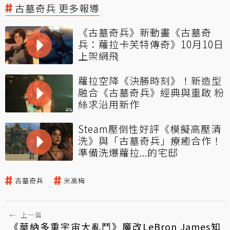
古墓奇兵 更多報導
《古墓奇兵》新動畫《古墓奇
兵：蘿拉卡芙特傳奇》10月10日
上架網飛
蘿拉空降《決勝時刻》！新造型
融合《古墓奇兵》經典與重啟 粉
絲求沿用新作
Steam壓倒性好評《模擬高壓清
洗》與「古墓奇兵」療癒合作！
準備洗爆蘿拉...的宅邸
古墓奇兵
米高梅
←
上一篇
《華納多重宇宙大亂鬥》魔改LeBron James知