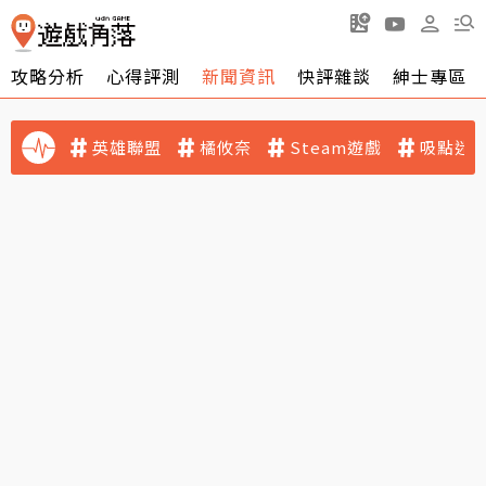
攻略分析
心得評測
新聞資訊
快評雜談
紳士專區
英雄聯盟
橘攸奈
Steam遊戲
吸點迷