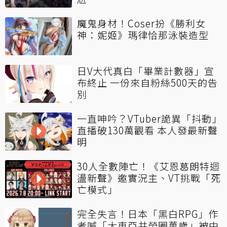
魔鬼身材！Coser扮《勝利女
神：妮姬》瑪律恰那泳裝造型
日V大代真白「畢業計數器」宣
布終止 一份來自粉絲500天的告
別
一直呻吟？VTuber詭異「抖動」
直播破130萬觀看 本人發最新聲
明
30人全數陣亡！《艾恩葛朗特迴
盪新聲》邀實況主、VT挑戰「死
亡模式」
完全失言！日本「黑白RPG」作
者喊「大東亞共榮圈萬歲」被中