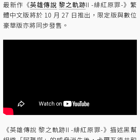
最新作《
英雄傳說
黎之軌跡
II -緋紅原罪-》繁
體中文版將於 10 月 27 日推出，限定版與數位
豪華版亦將同步發售。
《英雄傳說 黎之軌跡II -緋紅原罪-》描述黑幫
組織「阿瑪塔」的威脅消失後，卡爾瓦德共和