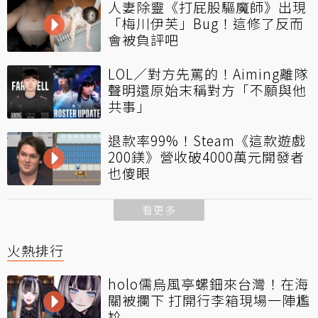
人妻除靈《打屁股驅魔師》出現
「梅川伊芙」Bug！這修了反而
會被負評吧
LOL／對方先罵的！Aiming離隊
聲明還原始末稱對方「不願與他
共事」
退款率99%！Steam《這款遊戲
200鎂》營收破4000萬元開發者
也傻眼
看更多
火熱排行
holo儒烏風亭螺鈿來台灣！在海
關被攔下 打開行李箱現場一陣尷
尬