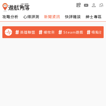
攻略分析
心得評測
新聞資訊
快評雜談
紳士專區
英雄聯盟
橘攸奈
Steam遊戲
吸點迷