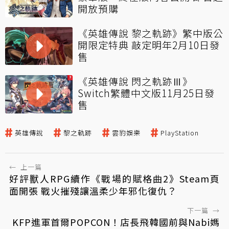
開放預購
《英雄傳說 黎之軌跡》繁中版公
開限定特典 敲定明年2月10日發
售
《英雄傳說 閃之軌跡Ⅲ》
Switch繁體中文版11月25日發
售
英雄傳說
黎之軌跡
雲豹娛樂
PlayStation
←
上一篇
好評獸人RPG續作《戰場的賦格曲2》Steam頁
面開張 戰火摧殘讓溫柔少年邪化復仇？
下一篇
→
KFP進軍首爾POPCON！店長飛韓國前與Nabi媽