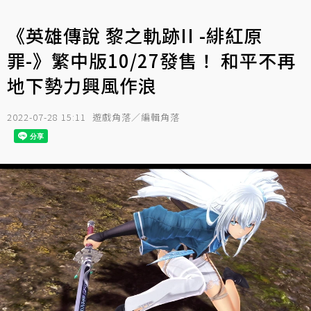
《英雄傳說 黎之軌跡II -緋紅原
罪-》繁中版10/27發售！ 和平不再
地下勢力興風作浪
2022-07-28 15:11
遊戲角落／編輯角落