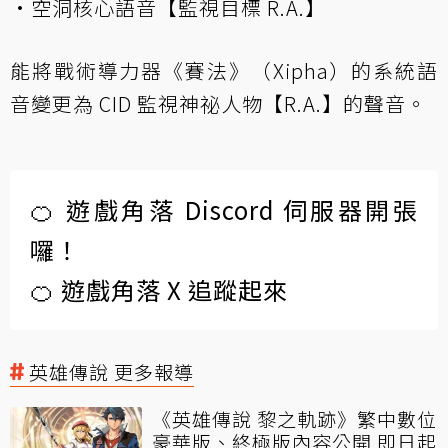
·空洞核心語音【監視目標 R.A.】
能將戰術導力器《賽法》（Xipha）的系統語
音變更為 CID 監視神祕人物【R.A.】的聲音。
🍊 遊戲角落 Discord 伺服器開張
囉！
🍊 遊戲角落 X 追蹤起來
英雄傳說 更多報導
《英雄傳說 黎之軌跡》繁中數位
豪華版、終極版內容公開 即日起