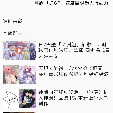
聯動 「逆GP」速度展現過人行動力
猜你喜歡
同類好文
日V團體「深淵組」解散！因財
務惡化無法穩定營運 同步揭成員
未來去向
展現大胸襟！Coser扮《絕區
零》蕾米埃爾粉絲福利給好給滿
神隱兩年終於復活！《冰菓》同
人神繪師回歸 P站重新上傳大量
創作