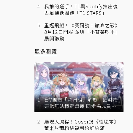
我推的選手！T1與Spotify推出復
古風偶像團體「T1 STARS」
重返飛船！《賽爾號：巔峰之戰》
8月12日開服 並與「小蕃薯呀米」
展開聯動
最多瀏覽
日V團體「深淵組」解散！因財務
惡化無法穩定營運 同步揭成員未
來去向
展現大胸襟！Coser扮《絕區零》
蕾米埃爾粉絲福利給好給滿