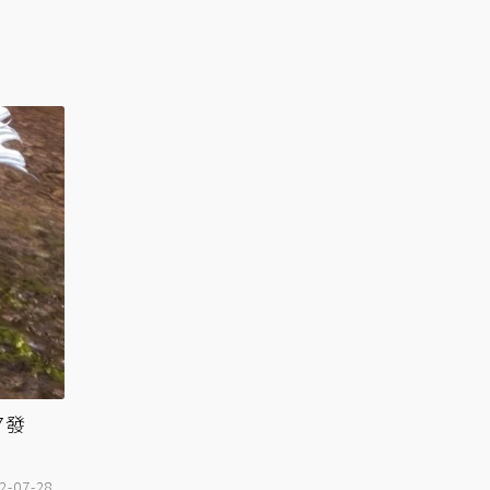
7發
2-07-28