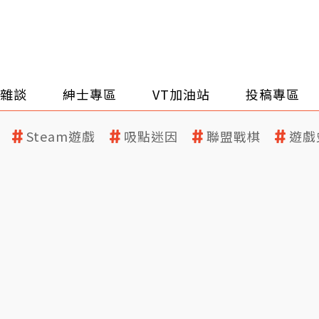
雜談
紳士專區
VT加油站
投稿專區
Steam遊戲
吸點迷因
聯盟戰棋
遊戲