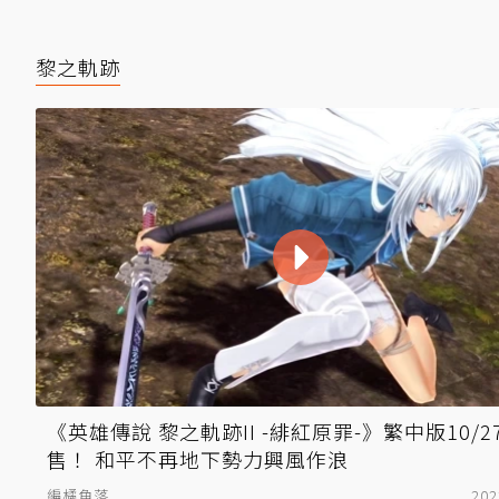
黎之軌跡
《英雄傳說 黎之軌跡II -緋紅原罪-》繁中版10/2
售！ 和平不再地下勢力興風作浪
編橘角落
202