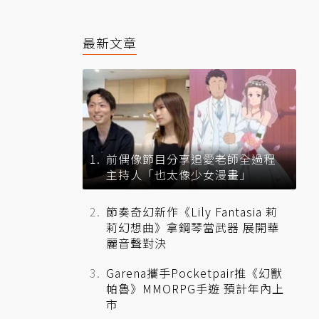
最新文章
前偶像節目分享追愛老師全過程
主持人「也太像少女漫畫」
節奏奇幻新作《Lily Fantasia 莉
莉幻想曲》拿鋼琴當武器 展開華
麗音聲對決
Garena攜手Pocketpair推《幻獸
帕魯》MMORPG手遊 預計年內上
市