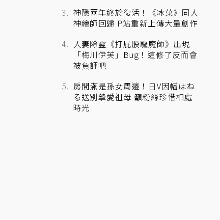
神隱兩年終於復活！《冰菓》同人
神繪師回歸 P站重新上傳大量創作
人妻除靈《打屁股驅魔師》出現
「梅川伊芙」Bug！這修了反而會
被負評吧
房間滿是孫女周邊！日V因幡はね
る送別摯愛祖母 籲粉絲珍惜相處
時光