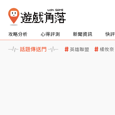
攻略分析
心得評測
新聞資訊
快評
話題傳送門
英雄聯盟
橘攸奈