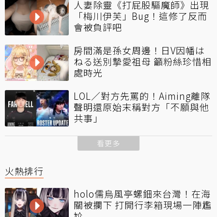
人妻除靈《打屁股驅魔師》出現
「梅川伊芙」Bug！這修了反而
會被負評吧
房間滿是孫女周邊！日V因幡は
ねる送別摯愛祖母 籲粉絲珍惜相
處時光
LOL／對方先罵的！Aiming離隊
聲明還原始末稱對方「不願與他
共事」
看更多
火熱排行
holo儒烏風亭螺鈿來台灣！在海
關被攔下 打開行李箱現場一陣尷
尬