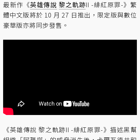
最新作《
英雄傳說
黎之軌跡
II -緋紅原罪-》繁
體中文版將於 10 月 27 日推出，限定版與數位
豪華版亦將同步發售。
《英雄傳說 黎之軌跡II -緋紅原罪-》描述黑幫
組織「阿瑪塔」的威脅消失後，卡爾瓦德共和