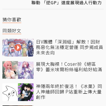
聯動 「逆GP」速度展現過人行動力
猜你喜歡
同類好文
日V團體「深淵組」解散！因財
務惡化無法穩定營運 同步揭成員
未來去向
展現大胸襟！Coser扮《絕區
零》蕾米埃爾粉絲福利給好給滿
神隱兩年終於復活！《冰菓》同
人神繪師回歸 P站重新上傳大量
創作