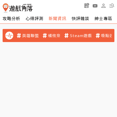
攻略分析
心得評測
新聞資訊
快評雜談
紳士專區
英雄聯盟
橘攸奈
Steam遊戲
吸點迷