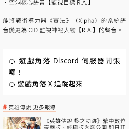
·空洞核心語音【監視目標 R.A.】
能將戰術導力器《賽法》（Xipha）的系統語
音變更為 CID 監視神祕人物【R.A.】的聲音。
🍊 遊戲角落 Discord 伺服器開張
囉！
🍊 遊戲角落 X 追蹤起來
英雄傳說 更多報導
《英雄傳說 黎之軌跡》繁中數位
豪華版、終極版內容公開 即日起