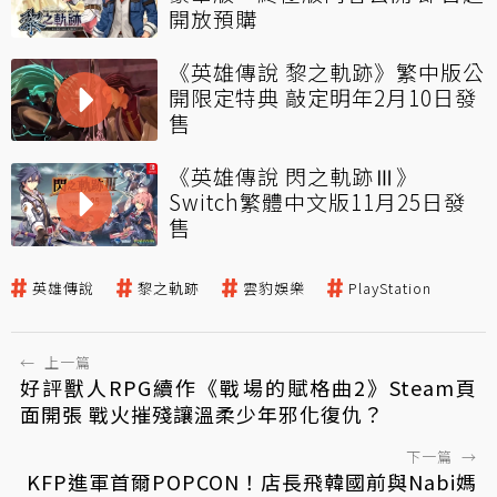
開放預購
《英雄傳說 黎之軌跡》繁中版公
開限定特典 敲定明年2月10日發
售
《英雄傳說 閃之軌跡Ⅲ》
Switch繁體中文版11月25日發
售
英雄傳說
黎之軌跡
雲豹娛樂
PlayStation
←
上一篇
好評獸人RPG續作《戰場的賦格曲2》Steam頁
面開張 戰火摧殘讓溫柔少年邪化復仇？
下一篇
→
KFP進軍首爾POPCON！店長飛韓國前與Nabi媽