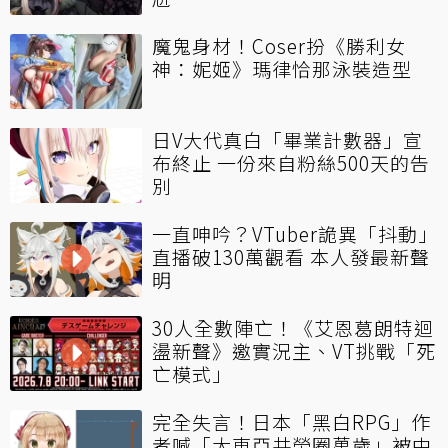
魔鬼身材！Coser扮《勝利女
神：妮姬》瑪律恰那泳裝造型
日V大代真白「畢業計數器」宣
布終止 一份來自粉絲500天的告
別
一直呻吟？VTuber詭異「抖動」
直播破130萬觀看 本人發最新聲
明
30人全數陣亡！《艾恩葛朗特迴
盪新聲》邀實況主、VT挑戰「死
亡模式」
完全失言！日本「黑白RPG」作
者喊「大東亞共榮圈萬歲」被中