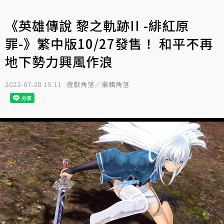
《英雄傳說 黎之軌跡II -緋紅原
罪-》繁中版10/27發售！ 和平不再
地下勢力興風作浪
2022-07-28 15:11
遊戲角落／編輯角落