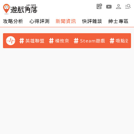
攻略分析
心得評測
新聞資訊
快評雜談
紳士專區
英雄聯盟
橘攸奈
Steam遊戲
吸點迷