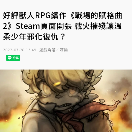
好評獸人RPG續作《戰場的賦格曲
2》Steam頁面開張 戰火摧殘讓溫
柔少年邪化復仇？
2022-07-28 13:49
遊戲角落／啄雞