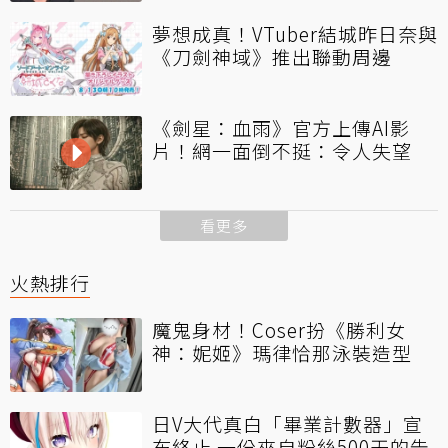
夢想成真！VTuber結城昨日奈與
《刀劍神域》推出聯動周邊
《劍星：血雨》官方上傳AI影
片！網一面倒不挺：令人失望
看更多
火熱排行
魔鬼身材！Coser扮《勝利女
神：妮姬》瑪律恰那泳裝造型
日V大代真白「畢業計數器」宣
布終止 一份來自粉絲500天的告