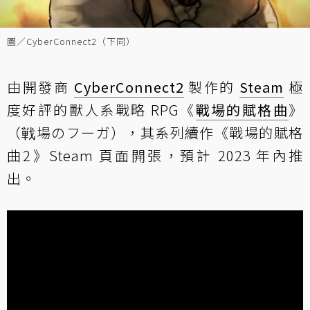
圖／CyberConnect2（下同）
由開發商
CyberConnect2
製作的
Steam
極
度好評的獸人系戰略 RPG《
戰場的賦格曲
》
（戦場のフーガ），其系列續作《戰場的賦格
曲2》Steam 頁面開張，預計 2023 年內推
出。