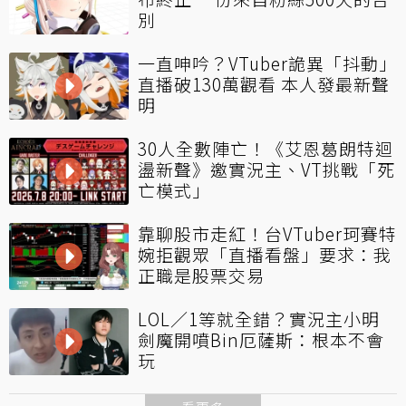
別
一直呻吟？VTuber詭異「抖動」
直播破130萬觀看 本人發最新聲
明
30人全數陣亡！《艾恩葛朗特迴
盪新聲》邀實況主、VT挑戰「死
亡模式」
靠聊股市走紅！台VTuber珂賽特
婉拒觀眾「直播看盤」要求：我
正職是股票交易
LOL／1等就全錯？實況主小明
劍魔開噴Bin厄薩斯：根本不會
玩