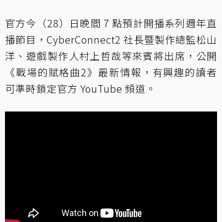
官方今（28）日晚間 7 點預計開播系列週年直
播節目，CyberConnect2 社長暨製作總監松山
洋、遊戲製作人村上哲哉等來賓將出席，公開
《戰場的賦格曲2》最新情報，有興趣的讀者
可準時鎖定官方 YouTube 頻道。