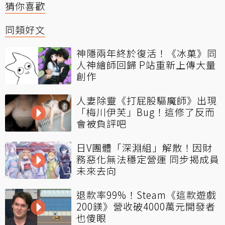
猜你喜歡
同類好文
神隱兩年終於復活！《冰菓》同
人神繪師回歸 P站重新上傳大量
創作
人妻除靈《打屁股驅魔師》出現
「梅川伊芙」Bug！這修了反而
會被負評吧
日V團體「深淵組」解散！因財
務惡化無法穩定營運 同步揭成員
未來去向
退款率99%！Steam《這款遊戲
200鎂》營收破4000萬元開發者
也傻眼