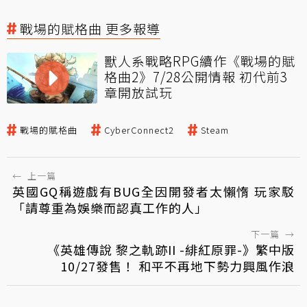
戰場的賦格曲 更多報導
獸人系戰略RPG續作《戰場的賦
格曲2》7/28公開情報 初代前3
章開放試玩
戰場的賦格曲
CyberConnect2
Steam
←
上一篇
英國GQ稱遊戲有BUG全因開發者太懶惰 玩家駁
「請尊重為娛樂而認真工作的人」
下一篇
→
《英雄傳說 黎之軌跡II -緋紅原罪-》繁中版
10/27發售！ 和平不再地下勢力興風作浪